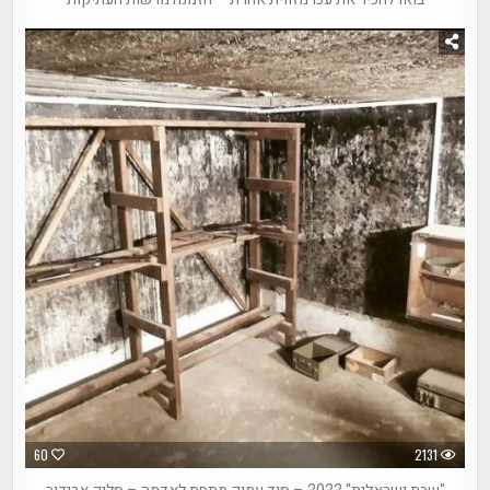
60
2131