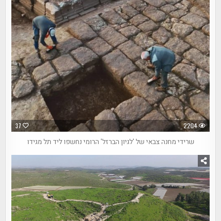
37
2204
שרידי מחנה צבאי של 'לגיון הברזל' הרומי נחשפו ליד תל מגידו