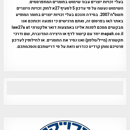
בעלי זכויות יוצרים עבור שימוש בחומרים המתפרסמים.
השימוש נעשה על פי עדכון 5 לסעיף 27א לחוק זכויות היוצרים
תשס"ח 2007. במידה והנכם בעלי זכויות יוצרים בחומר המופיע
באתר ו/או בפרסום זה, ואתם מרגישים כי נפגעה זכותכם אנו
מבקשים ממכם לפנות אלינו באמצעות דואר אלקטרוני law27a at
mapah.co.il יחד עם קישור לדף או היצירה המדוברת, שם ודרכי
תקשורת (מייל/טלפון) ואנו נסיר את החומרים. או לחילופין לעדכון
פרטיכם ומתן קרדיט כנדרש וזאת על פי דרישתכם והסכמתכם.
אפי אליאן , היסטוריה על המפה , פרוייקט טיגארט , Efi Elian ,
Tegart Fort , tegart fortress