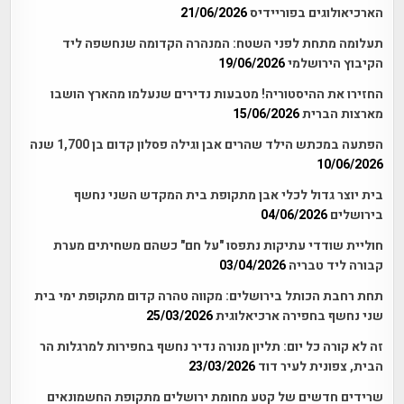
הארכיאולוגים בפוריידיס
21/06/2026
תעלומה מתחת לפני השטח: המנהרה הקדומה שנחשפה ליד
הקיבוץ הירושלמי
19/06/2026
החזירו את ההיסטוריה! מטבעות נדירים שנעלמו מהארץ הושבו
מארצות הברית
15/06/2026
הפתעה במכתש הילד שהרים אבן וגילה פסלון קדום בן 1,700 שנה
10/06/2026
בית יוצר גדול לכלי אבן מתקופת בית המקדש השני נחשף
בירושלים
04/06/2026
חוליית שודדי עתיקות נתפסו "על חם" כשהם משחיתים מערת
קבורה ליד טבריה
03/04/2026
תחת רחבת הכותל בירושלים: מקווה טהרה קדום מתקופת ימי בית
שני נחשף בחפירה ארכיאלוגית
25/03/2026
זה לא קורה כל יום: תליון מנורה נדיר נחשף בחפירות למרגלות הר
הבית, צפונית לעיר דוד
23/03/2026
שרידים חדשים של קטע מחומת ירושלים מתקופת החשמונאים