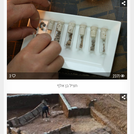
3
2371
חציל בן אלף