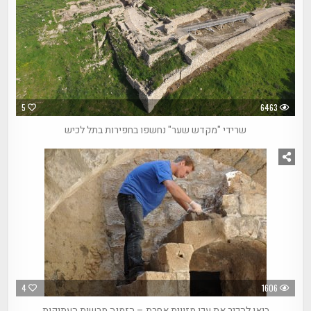
5
6463
שרידי "מקדש שער" נחשפו בחפירות בתל לכיש
4
1606
בואו להכיר את עכו מזווית אחרת – הזמנה מרשות העתיקות