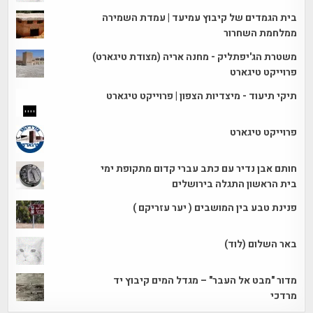
בית הגמדים של קיבוץ עמיעד | עמדת השמירה
ממלחמת השחרור
משטרת הג'יפתליק - מחנה אריה (מצודת טיגארט)
פרוייקט טיגארט
תיקי תיעוד - מיצדיות הצפון | פרוייקט טיגארט
פרוייקט טיגארט
חותם אבן נדיר עם כתב עברי קדום מתקופת ימי
בית הראשון התגלה בירושלים
פנינת טבע בין המושבים ( יער עזריקם )
באר השלום (לוד)
מדור "מבט אל העבר" – מגדל המים קיבוץ יד
מרדכי