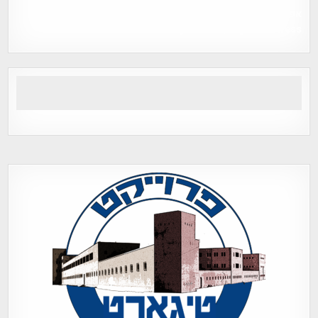
אפי אליאן , היסטוריה על המפה , פרוייקט טיגארט , Efi Elian ,
Tegart Fort , tegart fortress