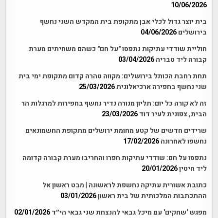
10/06/2026
בית יוצר גדול לכלי אבן מתקופת בית המקדש השני נחשף
בירושלים
04/06/2026
חוליית שודדי עתיקות נתפסו "על חם" כשהם משחיתים מערת
קבורה ליד טבריה
03/04/2026
תחת רחבת הכותל בירושלים: מקווה טהרה קדום מתקופת ימי בית
שני נחשף בחפירה ארכיאלוגית
25/03/2026
זה לא קורה כל יום: תליון מנורה נדיר נחשף בחפירות למרגלות הר
הבית, צפונית לעיר דוד
23/03/2026
שרידים חדשים של קטע מחומת ירושלים מתקופת החשמונאים
נחשפו לאחרונה
17/02/2026
נתפסו על חם: שודדי עתיקות חפרו והחריבו מערת קבורה קדומה
ליד חיטין
20/01/2026
כתובת אשורית עתיקה נחשפת לראשונה | מבט ראשון אל
ההתכתבות המלכותית של בית ראשון
03/01/2026
מפגש 'שחקים' עם מיכל גבאי להנצחת שני גבאי הי״ד
02/01/2026