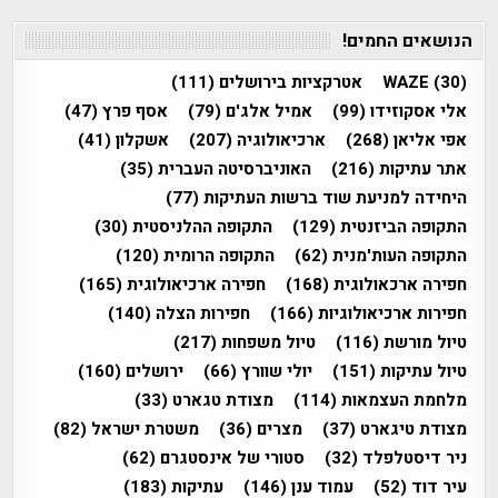
הנושאים החמים!
(30)
WAZE
אטרקציות בירושלים
(111)
אלי אסקוזידו
(99)
אמיל אלג'ם
(79)
אסף פרץ
(47)
אפי אליאן
(268)
ארכיאולוגיה
(207)
אשקלון
(41)
אתר עתיקות
(216)
האוניברסיטה העברית
(35)
היחידה למניעת שוד ברשות העתיקות
(77)
התקופה הביזנטית
(129)
התקופה ההלניסטית
(30)
התקופה העות'מנית
(62)
התקופה הרומית
(120)
חפירה ארכאולוגית
(168)
חפירה ארכיאולוגית
(165)
חפירות ארכיאולוגיות
(166)
חפירות הצלה
(140)
טיול מורשת
(116)
טיול משפחות
(217)
טיול עתיקות
(151)
יולי שוורץ
(66)
ירושלים
(160)
מלחמת העצמאות
(114)
מצודת טגארט
(33)
מצודת טיגארט
(37)
מצרים
(36)
משטרת ישראל
(82)
ניר דיסטלפלד
(32)
סטורי של אינסטגרם
(62)
עיר דוד
(52)
עמוד ענן
(146)
עתיקות
(183)