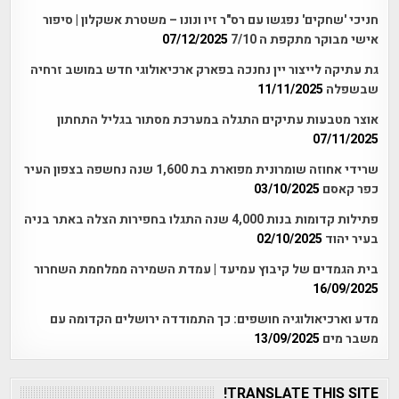
חניכי 'שחקים' נפגשו עם רס"ר זיו ונונו – משטרת אשקלון | סיפור
אישי מבוקר מתקפת ה 7/10
07/12/2025
גת עתיקה לייצור יין נחנכה בפארק ארכיאולוגי חדש במושב זרחיה
שבשפלה
11/11/2025
אוצר מטבעות עתיקים התגלה במערכת מסתור בגליל התחתון
07/11/2025
שרידי אחוזה שומרונית מפוארת בת 1,600 שנה נחשפה בצפון העיר
כפר קאסם
03/10/2025
פתילות קדומות בנות 4,000 שנה התגלו בחפירות הצלה באתר בניה
בעיר יהוד
02/10/2025
בית הגמדים של קיבוץ עמיעד | עמדת השמירה ממלחמת השחרור
16/09/2025
מדע וארכיאולוגיה חושפים: כך התמודדה ירושלים הקדומה עם
משבר מים
13/09/2025
TRANSLATE THIS SITE!