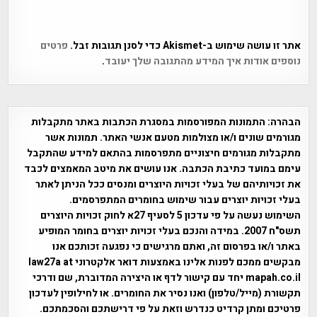
אתר זו עושה שימוש ב-Akismet כדי לסנן תגובות זבל.
פרטים
נוספים אודות איך המידע מהתגובה שלך יעובד
.
הבהרה:
התמונות המפורסמות במסגרת הכתבות באתר מתקבלות
מגורמים שונים ו/או מצולמות מטעם אנשי האתר. תמונות אשר
מתקבלות מגורמים חיצוניים מתפרסמות בהתאם למידע שהתקבל
עימם במועד כתיבת הכתבה. אנו עושים את מיטב המאמצים לכבד
את זכויותיהם של בעלי זכויות היוצרים ומנסים ככל הניתן לאתר
בעלי זכויות יוצרים עבור שימוש בחומרים המתפרסמים.
השימוש נעשה על פי עדכון 5 לסעיף 27א לחוק זכויות היוצרים
תשס"ח 2007. במידה והנכם בעלי זכויות יוצרים בחומר המופיע
באתר ו/או בפרסום זה, ואתם מרגישים כי נפגעה זכותכם אנו
מבקשים ממכם לפנות אלינו באמצעות דואר אלקטרוני law27a at
mapah.co.il יחד עם קישור לדף או היצירה המדוברת, שם ודרכי
תקשורת (מייל/טלפון) ואנו נסיר את החומרים. או לחילופין לעדכון
פרטיכם ומתן קרדיט כנדרש וזאת על פי דרישתכם והסכמתכם.