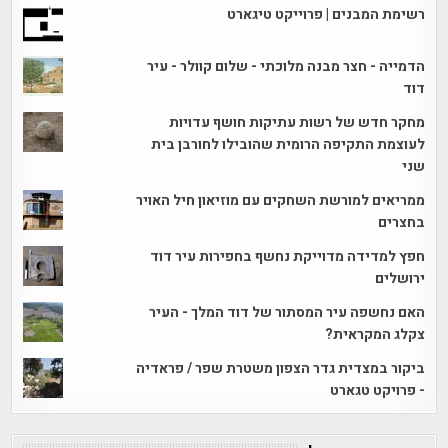
רשימת המבנים | פרוייקט טיגארט
הדמייה - חצר מבנה מלוכתי - שלום קוולר - עיר
דוד
מחקר חדש של רשות עתיקות חושף עדויות
לעוצמת התקיפה הרומית שהובילו לחורבן בית
שני
ממריאים למורשת השחקים עם מוזיאון חיל האויר
בחצרים
חפץ למדידה מדוייקת נחשף בחפירות עיר דוד
ירושלים
האם נחשפה עיר המסתור של דוד המלך - העיר
צקלג המקראית?
ביקור במצדית גדר הצפון משטרת שפר / פראדיה
- פרויקט טגארט