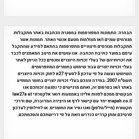
הבהרה:
התמונות המפורסמות במסגרת הכתבות באתר מתקבלות
מגורמים שונים ו/או מצולמות מטעם אנשי האתר. תמונות אשר
מתקבלות מגורמים חיצוניים מתפרסמות בהתאם למידע שהתקבל
עימם במועד כתיבת הכתבה. אנו עושים את מיטב המאמצים לכבד
את זכויותיהם של בעלי זכויות היוצרים ומנסים ככל הניתן לאתר
בעלי זכויות יוצרים עבור שימוש בחומרים המתפרסמים.
השימוש נעשה על פי עדכון 5 לסעיף 27א לחוק זכויות היוצרים
תשס"ח 2007. במידה והנכם בעלי זכויות יוצרים בחומר המופיע
באתר ו/או בפרסום זה, ואתם מרגישים כי נפגעה זכותכם אנו
מבקשים ממכם לפנות אלינו באמצעות דואר אלקטרוני law27a at
mapah.co.il יחד עם קישור לדף או היצירה המדוברת, שם ודרכי
תקשורת (מייל/טלפון) ואנו נסיר את החומרים. או לחילופין לעדכון
פרטיכם ומתן קרדיט כנדרש וזאת על פי דרישתכם והסכמתכם.
אפי אליאן , היסטוריה על המפה , פרוייקט טיגארט , Efi Elian ,
Tegart Fort , tegart fortress