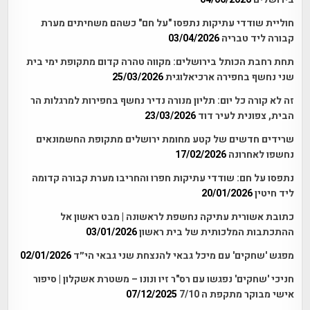
חוליית שודדי עתיקות נתפסו "על חם" כשהם משחיתים מערת
קבורה ליד טבריה
03/04/2026
תחת רחבת הכותל בירושלים: מקווה טהרה קדום מתקופת ימי בית
שני נחשף בחפירה ארכיאלוגית
25/03/2026
זה לא קורה כל יום: תליון מנורה נדיר נחשף בחפירות למרגלות הר
הבית, צפונית לעיר דוד
23/03/2026
שרידים חדשים של קטע מחומת ירושלים מתקופת החשמונאים
נחשפו לאחרונה
17/02/2026
נתפסו על חם: שודדי עתיקות חפרו והחריבו מערת קבורה קדומה
ליד חיטין
20/01/2026
כתובת אשורית עתיקה נחשפת לראשונה | מבט ראשון אל
ההתכתבות המלכותית של בית ראשון
03/01/2026
מפגש 'שחקים' עם מיכל גבאי להנצחת שני גבאי הי״ד
02/01/2026
חניכי 'שחקים' נפגשו עם רס"ר זיו ונונו – משטרת אשקלון | סיפור
אישי מבוקר מתקפת ה 7/10
07/12/2025