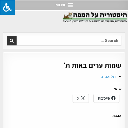
Ski
MENU
t
conten
Search
for:
שמות ערים באות ת'
תל אביב
שתף
פייסבוק
X
אהבתי