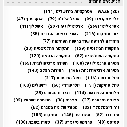
הנושאים החמים!
(30)
WAZE
אטרקציות בירושלים
(111)
אלי אסקוזידו
(99)
אמיל אלג'ם
(79)
אסף פרץ
(47)
אפי אליאן
(268)
ארכיאולוגיה
(207)
אשקלון
(41)
אתר עתיקות
(216)
האוניברסיטה העברית
(35)
היחידה למניעת שוד ברשות העתיקות
(77)
התקופה הביזנטית
(129)
התקופה ההלניסטית
(30)
התקופה העות'מנית
(62)
התקופה הרומית
(120)
חפירה ארכאולוגית
(168)
חפירה ארכיאולוגית
(165)
חפירות ארכיאולוגיות
(166)
חפירות הצלה
(140)
טיול מורשת
(116)
טיול משפחות
(217)
טיול עתיקות
(151)
יולי שוורץ
(66)
ירושלים
(160)
מלחמת העצמאות
(114)
מצודת טגארט
(33)
מצודת טיגארט
(37)
מצרים
(36)
משטרת ישראל
(82)
ניר דיסטלפלד
(32)
סטורי של אינסטגרם
(62)
עיר דוד
(52)
עמוד ענן
(146)
עתיקות
(183)
פסיפס
(48)
פרויקט טיגארט
(37)
פתוח בשבת
(130)