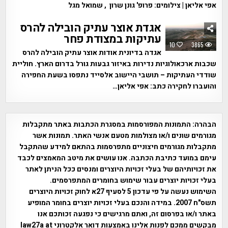
אפי אליאן | צילומים: פרופ' גונן שרון , שמואל מגל
אגדת אוצר עתיק הובילה להרס
עתיקות במצודת פחר
10
3865
אגדה בדיונית אודות אוצר עתיק הובילה להרס
שכבות ארכאולוגיות נדירות באיזור גבעות גורל בדרום הארץ. חוליית
שודדי העתיקות – תושבי היישוב אלסייד נתפסו בשעת החפירה
והועברו לחקירה כתב: אפי אליאן…
הבהרה:
התמונות המפורסמות במסגרת הכתבות באתר מתקבלות
מגורמים שונים ו/או מצולמות מטעם אנשי האתר. תמונות אשר
מתקבלות מגורמים חיצוניים מתפרסמות בהתאם למידע שהתקבל
עימם במועד כתיבת הכתבה. אנו עושים את מיטב המאמצים לכבד
את זכויותיהם של בעלי זכויות היוצרים ומנסים ככל הניתן לאתר
בעלי זכויות יוצרים עבור שימוש בחומרים המתפרסמים.
השימוש נעשה על פי עדכון 5 לסעיף 27א לחוק זכויות היוצרים
תשס"ח 2007. במידה והנכם בעלי זכויות יוצרים בחומר המופיע
באתר ו/או בפרסום זה, ואתם מרגישים כי נפגעה זכותכם אנו
מבקשים ממכם לפנות אלינו באמצעות דואר אלקטרוני law27a at