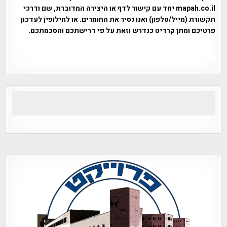
mapah.co.il יחד עם קישור לדף או היצירה המדוברת, שם ודרכי
תקשורת (מייל/טלפון) ואנו נסיר את החומרים. או לחילופין לעדכון
פרטיכם ומתן קרדיט כנדרש וזאת על פי דרישתכם והסכמתכם.
אפי אליאן , היסטוריה על המפה , פרוייקט טיגארט , Efi Elian ,
Tegart Fort , tegart fortress