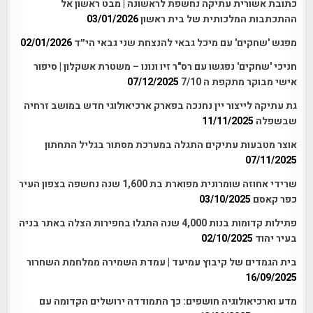
כתובת אשורית עתיקה נחשפת לראשונה | מבט ראשון אל
ההתכתבות המלכותית של בית ראשון
03/01/2026
מפגש 'שחקים' עם מיכל גבאי להנצחת שני גבאי הי״ד
02/01/2026
חניכי 'שחקים' נפגשו עם רס"ר זיו ונונו – משטרת אשקלון | סיפור
אישי מבוקר מתקפת ה 7/10
07/12/2025
גת עתיקה לייצור יין נחנכה בפארק ארכיאולוגי חדש במושב זרחיה
שבשפלה
11/11/2025
אוצר מטבעות עתיקים התגלה במערכת מסתור בגליל התחתון
07/11/2025
שרידי אחוזה שומרונית מפוארת בת 1,600 שנה נחשפה בצפון העיר
כפר קאסם
03/10/2025
פתילות קדומות בנות 4,000 שנה התגלו בחפירות הצלה באתר בניה
בעיר יהוד
02/10/2025
בית הגמדים של קיבוץ עמיעד | עמדת השמירה ממלחמת השחרור
16/09/2025
מדע וארכיאולוגיה חושפים: כך התמודדה ירושלים הקדומה עם