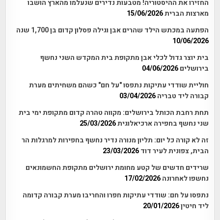
החזירו את ההיסטוריה! מטבעות נדירים שנעלמו מהארץ הושבו
מארצות הברית
15/06/2026
הפתעה במכתש הילד שהרים אבן וגילה פסלון קדום בן 1,700 שנה
10/06/2026
בית יוצר גדול לכלי אבן מתקופת בית המקדש השני נחשף
בירושלים
04/06/2026
חוליית שודדי עתיקות נתפסו "על חם" כשהם משחיתים מערת
קבורה ליד טבריה
03/04/2026
תחת רחבת הכותל בירושלים: מקווה טהרה קדום מתקופת ימי בית
שני נחשף בחפירה ארכיאלוגית
25/03/2026
זה לא קורה כל יום: תליון מנורה נדיר נחשף בחפירות למרגלות הר
הבית, צפונית לעיר דוד
23/03/2026
שרידים חדשים של קטע מחומת ירושלים מתקופת החשמונאים
נחשפו לאחרונה
17/02/2026
נתפסו על חם: שודדי עתיקות חפרו והחריבו מערת קבורה קדומה
ליד חיטין
20/01/2026