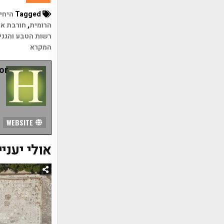
Tagged
היחי
הרומית
,
חורבת אנ
רשות הטבע והגני
המקרא
r:
WEBSITE
אולי יעניי