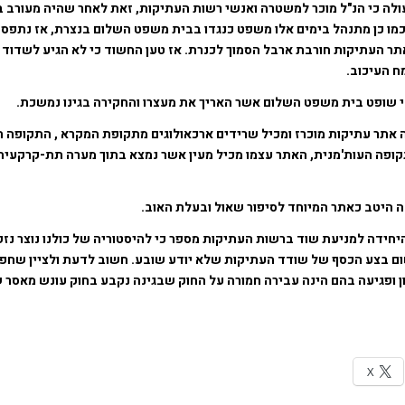
לה כי הנ"ל מוכר למשטרה ואנשי רשות העתיקות, זאת לאחר שהיה מעורב ב
כמו כן מתנהל בימים אלו משפט כנגדו בבית משפט השלום בנצרת, אז נתפס
אתר העתיקות חורבת ארבל הסמוך לכנרת. אז טען החשוד כי לא הגיע לשדוד 
ח העיכוב.
 שופט בית משפט השלום אשר האריך את מעצרו והחקירה בגינו נמשכת.
ה אתר עתיקות מוכרז ומכיל שרידים ארכאולוגים מתקופת המקרא , התקופה 
קופה העות'מנית, האתר עצמו מכיל מעין אשר נמצא בתוך מערה תת-קרקעית
ה היטב כאתר המיוחד לסיפור שאול ובעלת האוב.
חידה למניעת שוד ברשות העתיקות מספר כי להיסטוריה של כולנו נוצר נזק 
ום בצע הכסף של שודד העתיקות שלא יודע שובע. חשוב לדעת ולציין שחפ
ן ופגיעה בהם הינה עבירה חמורה על החוק שבגינה נקבע בחוק עונש מאסר
X