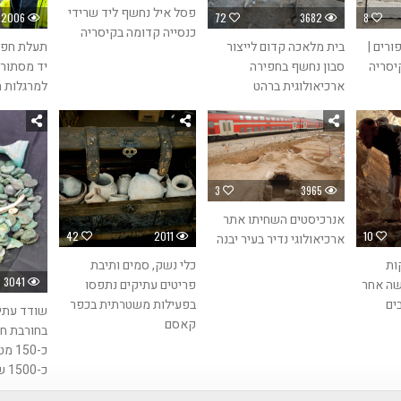
פסל איל נחשף ליד שרידי
2006
72
3682
8
כנסייה קדומה בקיסריה
ציפורים |
בית מלאכה קדום לייצור
תעלת חפי
יסריה
סבון נחשף בחפירה
יד מסתור
ארכיאולוגית ברהט
למרגלות ח
3
3965
אנרכיסטים השחיתו אתר
42
2011
10
ארכיאולוגי נדיר בעיר יבנה
ות
כלי נשק, סמים ותיבת
3041
שה אחר
פריטים עתיקים נתפסו
ים
בפעילות משטרתית בכפר
שודד עתי
קאסם
בחורבת ח
כ-50
כ-1500 שנה