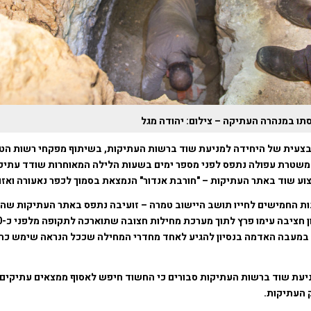
ו במנהרה העתיקה – צילום: יהודה מגל
צעית של היחידה למניעת שוד ברשות העתיקות, בשיתוף מפקחי רשות הטב
 משטרת עפולה נתפס לפני מספר ימים בשעות הלילה המאוחרות שודד עתיק
ע שוד באתר העתיקות – "חורבת אנדור" הנמצאת בסמוך לכפר נאעורה ואזו
ות החמישים לחייו תושב היישוב טמרה – זועיבה נתפס באתר העתיקות שהו
במעבה האדמה בנסיון להגיע לאחד מחדרי המחילה שככל הנראה שימש כח
יעת שוד ברשות העתיקות סבורים כי החשוד חיפש לאסוף ממצאים עתיקים 
 העתיקות.