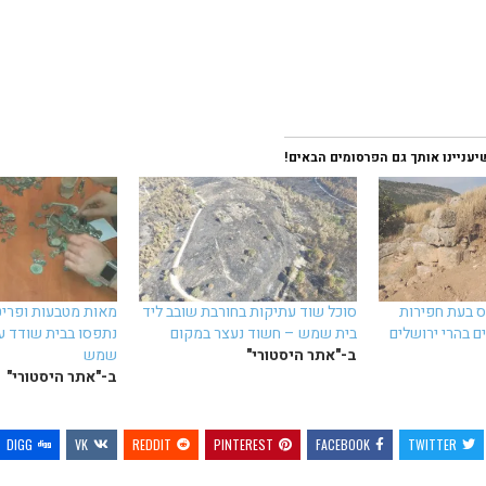
עניינו אותך גם הפרסומים הבאים!
 בעת חפירות
סוכל שוד עתיקות בחורבת שובב ליד
מאות מטבעות ופריט
ם בהרי ירושלים
בית שמש – חשוד נעצר במקום
נתפסו בבית שודד ע
ב-"אתר היסטורי"
שמש
ב-"אתר היסטורי"
DIGG
VK
REDDIT
PINTEREST
FACEBOOK
TWITTER