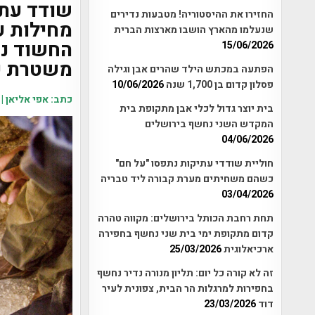
שודד עת
החזירו את ההיסטוריה! מטבעות נדירים
מחילות ע
שנעלמו מהארץ הושבו מארצות הברית
החשוד נת
15/06/2026
משטרת ע
הפתעה במכתש הילד שהרים אבן וגילה
פסלון קדום בן 1,700 שנה
10/06/2026
כתב: אפי אליאן |
בית יוצר גדול לכלי אבן מתקופת בית
המקדש השני נחשף בירושלים
04/06/2026
חוליית שודדי עתיקות נתפסו "על חם"
כשהם משחיתים מערת קבורה ליד טבריה
03/04/2026
תחת רחבת הכותל בירושלים: מקווה טהרה
קדום מתקופת ימי בית שני נחשף בחפירה
ארכיאלוגית
25/03/2026
זה לא קורה כל יום: תליון מנורה נדיר נחשף
בחפירות למרגלות הר הבית, צפונית לעיר
דוד
23/03/2026