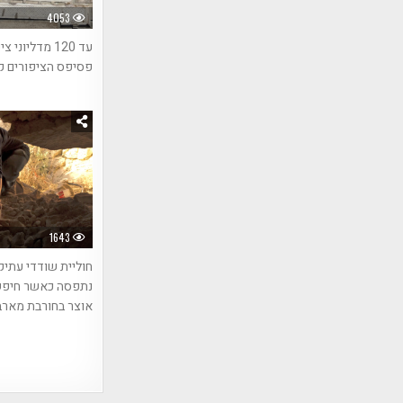
4053
עד 120 מדליוני 
פסיפס הציפורים ק
1643
חוליית שודדי עתיק
נתפסה כאשר חיפ
אוצר בחורבת מארב