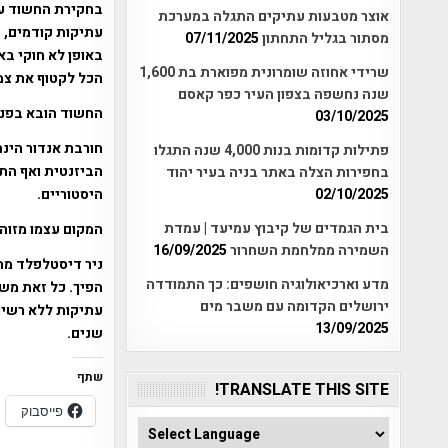
בחקירת החשוד עו
אוצר מטבעות עתיקים התגלה במערכת
עתיקות קודמים, 
מסתור בגליל התחתון
07/11/2025
באופן לא חוקי ב
שרידי אחוזה שומרונית מפוארת בת 1,600
הכל לקטוף את צמ
שנה נחשפה בצפון העיר כפר קאסם
החשוד הובא בפני
03/10/2025
חורבת אנדור הינ
פתילות קדומות בנות 4,000 שנה התגלו
הביזנטית ואף הת
בחפירות הצלה באתר בניה בעיר יהוד
היסטוריים.
02/10/2025
בית הגמדים של קיבוץ עמיעד | עמדת
המקום עצמו מזוה
השמירה ממלחמת השחרור
16/09/2025
ניר דיסטלפלד מהי
מדע וארכיאולוגיה חושפים: כך התמודדה
הפיך. כל זאת מש
ירושלים הקדומה עם משבר מים
עתיקות ללא רשיו
13/09/2025
שנים.
שתף
TRANSLATE THIS SITE!
פייסבוק