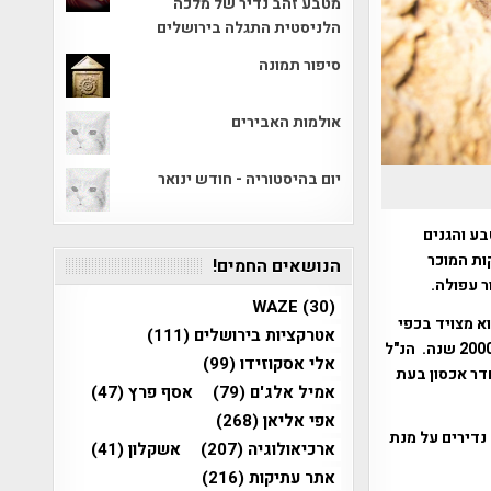
מטבע זהב נדיר של מלכה
הלניסטית התגלה בירושלים
סיפור תמונה
אולמות האבירים
יום בהיסטוריה - חודש ינואר
ע והגנים
ות המוכר
הנושאים החמים!
ר עפולה.
WAZE
(30)
א מצויד בכפי
אטרקציות בירושלים
(111)
חפירה ואף פטישון חציבה עימו פרץ לתוך מערכת מחילות חצובה שתוארכה לתקופה מלפני כ-2000 שנה. הנ"ל
אלי אסקוזידו
(99)
דר אכסון בעת
אמיל אלג'ם
(79)
אסף פרץ
(47)
אפי אליאן
(268)
נדירים על מנת
ארכיאולוגיה
(207)
אשקלון
(41)
אתר עתיקות
(216)