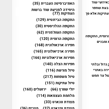
אירועי שוד
האוניברסיטה העברית
(35)
 בעת שחפר
היחידה למניעת שוד ברשות
העתיקות
(77)
עתיקות אלא סך
התקופה הביזנטית
(129)
התקופה ההלניסטית
(30)
התקופה העות'מנית
(62)
הרומית, התקופה
התקופה הרומית
(120)
 ומבנים
חפירה ארכאולוגית
(168)
חפירה ארכיאולוגית
(165)
חפירות ארכיאולוגיות
(166)
חפירות הצלה
(140)
גדול ובלתי
ירה באתרי
טיול מורשת
(116)
 של עד חמש
טיול משפחות
(217)
טיול עתיקות
(151)
יולי שוורץ
(66)
ירושלים
(160)
מלחמת העצמאות
(114)
מצודת טגארט
(33)
מצודת טיגארט
(37)
מצרים
(36)