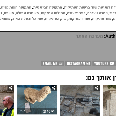
דה למניעת שוד ברשות העתיקות
,
התקופה הביזנטית
,
התקופה העות'מנית
,
דור
,
טמרה זועיבה
,
כפר נאעורה
,
מחילות עתיקות
,
משטרת עפולה
,
משפט
,
ני
ם
,
שוד עתיקות
,
שודד עתיקות
,
שוק העתיקות
,
שמואל ובעלת האוב
,
שמואל 
Autho
מערכת האתר
EMAIL ME
INSTAGRAM
YOUTUBE
ן אותך גם:
7
2540