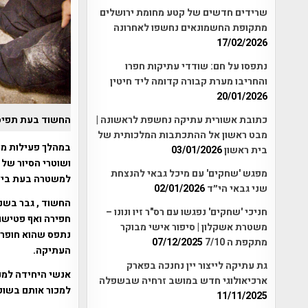
שרידים חדשים של קטע מחומת ירושלים
מתקופת החשמונאים נחשפו לאחרונה
17/02/2026
נתפסו על חם: שודדי עתיקות חפרו
והחריבו מערת קבורה קדומה ליד חיטין
20/01/2026
החשוד בעת תפיסת
כתובת אשורית עתיקה נחשפת לראשונה |
מבט ראשון אל ההתכתבות המלכותית של
במהלך פעילות מב
בית ראשון
03/01/2026
ושוטרי הסיור של
מפגש 'שחקים' עם מיכל גבאי להנצחת
למשטרה בעת ביצו
שני גבאי הי״ד
02/01/2026
החשוד , גבר בשנ
חניכי 'שחקים' נפגשו עם רס"ר זיו ונונו –
משטרת אשקלון | סיפור אישי מבוקר
נתפס שהוא חופר 
מתקפת ה 7/10
07/12/2025
העתיקה.
גת עתיקה לייצור יין נחנכה בפארק
אנשי היחידה למנ
ארכיאולוגי חדש במושב זרחיה שבשפלה
למכור אותם בשוק
11/11/2025