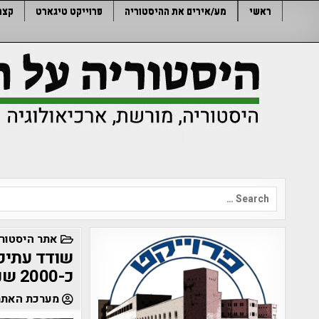
Ski
ראשי
מע/אירים את ההיסטוריה
פרוייקט טיגארט
קצר
t
conten
Search
for:
POSTED
אתר היסטורי
IN
שודד עתיק
כ-2000 שנה
מערכת האתר