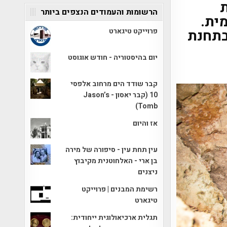
הרשומות והעמודים הנצפים ביותר
ית.
בתחנת
פרוייקט טיגארט
יום בהיסטוריה - חודש אוגוסט
קבר שודד הים מרחוב אלפסי
10 (קבר יאסון - Jason’s
Tomb)
אז והיום
עין תחת עין - סיפורה של מירה
בן ארי - האלחוטנית מקיבוץ
ניצנים
רשימת המבנים | פרוייקט
טיגארט
תגלית ארכיאולוגית ייחודית: