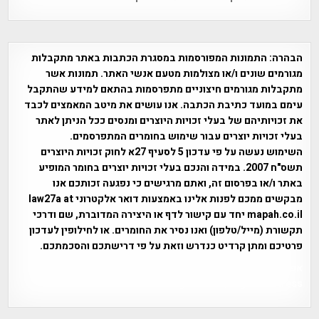
הבהרה:
התמונות המפורסמות במסגרת הכתבות באתר מתקבלות
מגורמים שונים ו/או מצולמות מטעם אנשי האתר. תמונות אשר
מתקבלות מגורמים חיצוניים מתפרסמות בהתאם למידע שהתקבל
עימם במועד כתיבת הכתבה. אנו עושים את מיטב המאמצים לכבד
את זכויותיהם של בעלי זכויות היוצרים ומנסים ככל הניתן לאתר
בעלי זכויות יוצרים עבור שימוש בחומרים המתפרסמים.
השימוש נעשה על פי עדכון 5 לסעיף 27א לחוק זכויות היוצרים
תשס"ח 2007. במידה והנכם בעלי זכויות יוצרים בחומר המופיע
באתר ו/או בפרסום זה, ואתם מרגישים כי נפגעה זכותכם אנו
מבקשים ממכם לפנות אלינו באמצעות דואר אלקטרוני law27a at
mapah.co.il יחד עם קישור לדף או היצירה המדוברת, שם ודרכי
תקשורת (מייל/טלפון) ואנו נסיר את החומרים. או לחילופין לעדכון
פרטיכם ומתן קרדיט כנדרש וזאת על פי דרישתכם והסכמתכם.
אפי אליאן , היסטוריה על המפה , פרוייקט טיגארט , Efi Elian ,
Tegart Fort , tegart fortress