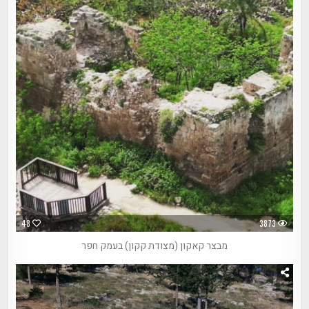
48
3873
מבצר קאקון (מצודת קקון) בעמק חפר