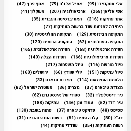
אלי אסקוזידו
(99)
אמיל אלג'ם
(79)
אסף פרץ
(47)
אפי אליאן
(268)
ארכיאולוגיה
(207)
אשקלון
(41)
אתר עתיקות
(216)
האוניברסיטה העברית
(35)
היחידה למניעת שוד ברשות העתיקות
(77)
התקופה הביזנטית
(129)
התקופה ההלניסטית
(30)
התקופה העות'מנית
(62)
התקופה הרומית
(120)
חפירה ארכאולוגית
(168)
חפירה ארכיאולוגית
(165)
חפירות ארכיאולוגיות
(166)
חפירות הצלה
(140)
טיול מורשת
(116)
טיול משפחות
(217)
טיול עתיקות
(151)
יולי שוורץ
(66)
ירושלים
(160)
מלחמת העצמאות
(114)
מצודת טגארט
(33)
מצודת טיגארט
(37)
מצרים
(36)
משטרת ישראל
(82)
ניר דיסטלפלד
(32)
סטורי של אינסטגרם
(62)
עיר דוד
(52)
עמוד ענן
(146)
עתיקות
(183)
פסיפס
(48)
פרויקט טיגארט
(37)
פתוח בשבת
(130)
צה"ל
(80)
קלרה עמית
(51)
רשות הטבע והגנים
(31)
רשות העתיקות
(354)
שודדי עתיקות
(44)