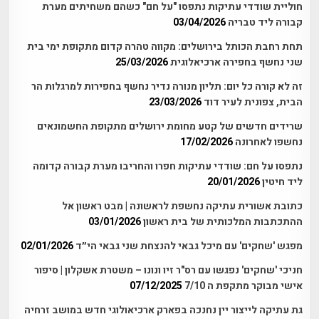
חוליית שודדי עתיקות נתפסו "על חם" כשהם משחיתים מערת
קבורה ליד טבריה
03/04/2026
תחת רחבת הכותל בירושלים: מקווה טהרה קדום מתקופת ימי בית
שני נחשף בחפירה ארכיאלוגית
25/03/2026
זה לא קורה כל יום: תליון מנורה נדיר נחשף בחפירות למרגלות הר
הבית, צפונית לעיר דוד
23/03/2026
שרידים חדשים של קטע מחומת ירושלים מתקופת החשמונאים
נחשפו לאחרונה
17/02/2026
נתפסו על חם: שודדי עתיקות חפרו והחריבו מערת קבורה קדומה
ליד חיטין
20/01/2026
כתובת אשורית עתיקה נחשפת לראשונה | מבט ראשון אל
ההתכתבות המלכותית של בית ראשון
03/01/2026
מפגש 'שחקים' עם מיכל גבאי להנצחת שני גבאי הי״ד
02/01/2026
חניכי 'שחקים' נפגשו עם רס"ר זיו ונונו – משטרת אשקלון | סיפור
אישי מבוקר מתקפת ה 7/10
07/12/2025
גת עתיקה לייצור יין נחנכה בפארק ארכיאולוגי חדש במושב זרחיה