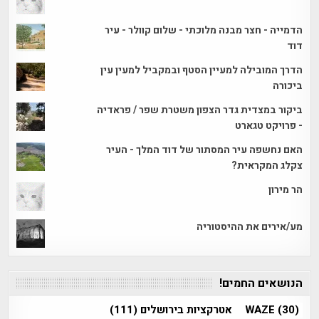
הדמייה - חצר מבנה מלוכתי - שלום קוולר - עיר
דוד
הדרך המובילה למעיין הסטף ובמקביל למעין עין
ביכורה
ביקור במצדית גדר הצפון משטרת שפר / פראדיה
- פרויקט טגארט
האם נחשפה עיר המסתור של דוד המלך - העיר
צקלג המקראית?
הר מירון
מע/אירים את ההיסטוריה
הנושאים החמים!
(30)
WAZE
אטרקציות בירושלים
(111)