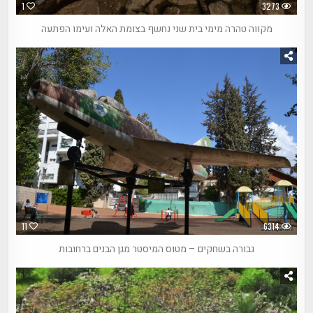
1
3273
מקווה טהרה מימי בית שני נחשף בצומת האלה ועימו הפתעה
11
6314
גבורה בשחקים – מטוס המיסטר מגן הבנים ברחובות