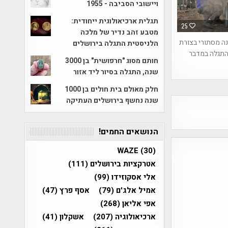
ויישובי הסביבה - 1955
תגלית ארכיאולוגית ייחודית:
25
מטבע זהב נדיר של מלכה
ה מסתורי בצורת
הלניסטית התגלה בירושלים
התגלה במדבר
חותם מסוג "חרפושית" בן 3000
שנה, התגלה בסיור ליד אזור
חלק מאולם בית חולים בן 1000
שנה נחשף בירושלים העתיקה
הנושאים החמים!
WAZE
(30)
אטרקציות בירושלים
(111)
אלי אסקוזידו
(99)
אמיל אלג'ם
(79)
אסף פרץ
(47)
אפי אליאן
(268)
ארכיאולוגיה
(207)
אשקלון
(41)