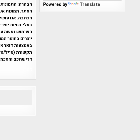
הבהרה:
התמונות 
Powered by
Translate
האתר. תמונות אש
הכתבה. אנו עושים
בעלי זכויות יוצר
יוצרים בחומר המו
תקשורת (מייל/טלפ
דרישתכם והסכמת
אפי אליאן , היסטוריה על המפה , 