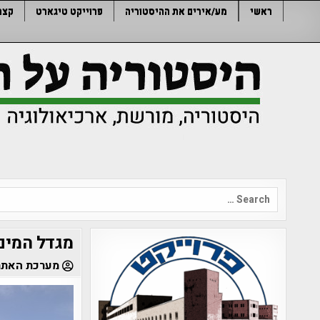
Ski
ראשי
מע/אירים את ההיסטוריה
פרוייקט טיגארט
קצר
t
conten
Search
for:
מגדל המים 
מערכת האתר