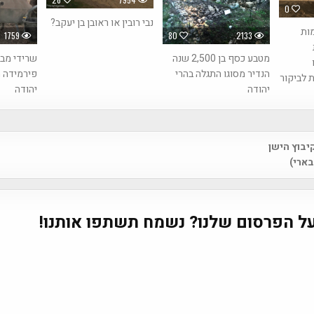
0
נבי רובין או ראובן בן יעקב?
ות
1759
80
2133
מטבע כסף בן 2,500 שנה
שרידי מבנ
הנדיר מסוגו התגלה בהרי
פירמידה 
 לביקור
יהודה
יהודה
יבוץ הישן
na
בארי)
ל הפרסום שלנו? נשמח תשתפו אותנו!