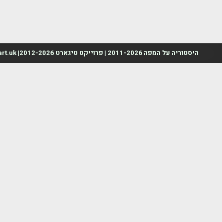
היסטוריה על המפה 2011-2026 | פרוייקט טיגארט 2012-2026| www.mapah.co.il | www.tegart.uk