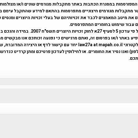
המפורסמות במסגרת הכתבות באתר מתקבלות מגורמים שונים ו/או מצולמות
ר מתקבלות מגורמים חיצוניים מתפרסמות בהתאם למידע שהתקבל עימם ב
 את מיטב המאמצים לכבד את זכויותיהם של בעלי זכויות היוצרים ומנסים 
ים עבור שימוש בחומרים המתפרסמים.
השימוש נעשה על פי עדכון 5 לסעיף 27א לחוק זכויות היוצרים ת
פיע באתר ו/או בפרסום זה, ואתם מרגישים כי נפגעה זכותכם אנו מבקשים ממ
באמצעות דואר אלקטרוני law27a at mapah.co.il יחד עם קישור לדף או היצירה המדו
ון) ואנו נסיר את החומרים. או לחילופין לעדכון פרטיכם ומתן קרדיט כנדרש 
כם.
פרוייקט טיגארט , Efi Elian , Tegart Fort , tegart fortress