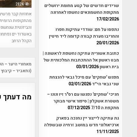
2824
שרידים חדשים של קטע מחומת ירושלים
מתקופת החשמונאים נחשפו לאחרונה
אחוזות קבר מרשימ
17/02/2026
מהתקופות הרומית
והביזנטית שנחשפו
נתפסו על חם: שודדי עתיקות חפרו
באשדוד-ים נפתחות
והחריבו מערת קבורה קדומה ליד חיטין
הקהל הרחב
20/01/2026
כתובת אשורית עתיקה נחשפת לראשונה |
מבט ראשון אל ההתכתבות המלכותית של
Post
מאחורי היער – הק
בית ראשון
03/01/2026
vigation
(נחאביר – קיבוץ 
מפגש 'שחקים' עם מיכל גבאי להנצחת
שני גבאי הי״ד
02/01/2026
חניכי 'שחקים' נפגשו עם רס"ר זיו ונונו –
מה דעתך ע
משטרת אשקלון | סיפור אישי מבוקר
מתקפת ה 7/10
07/12/2025
גת עתיקה לייצור יין נחנכה בפארק
ארכיאולוגי חדש במושב זרחיה שבשפלה
11/11/2025