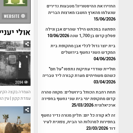
החזירו את ההיסטוריה! מטבעות נדירים
שנעלמו מהארץ הושבו מארצות הברית
WEBSITE
15/06/2026
הפתעה במכתש הילד שהרים אבן וגילה
אולי יעניי
פסלון קדום בן 1,700 שנה
10/06/2026
בית יוצר גדול לכלי אבן מתקופת בית
המקדש השני נחשף בירושלים
04/06/2026
חוליית שודדי עתיקות נתפסו "על חם"
כשהם משחיתים מערת קבורה ליד טבריה
03/04/2026
2094
העמדה בקצה הקיב
תחת רחבת הכותל בירושלים: מקווה טהרה
עמדת קקון | עין ה
קדום מתקופת ימי בית שני נחשף בחפירה
ארכיאלוגית
25/03/2026
זה לא קורה כל יום: תליון מנורה נדיר נחשף
בחפירות למרגלות הר הבית, צפונית לעיר
דוד
23/03/2026