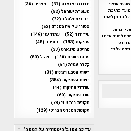
מצודת טיגארט
(37)
מצרים
(36)
 מטעם אנשי
מועד כתיבת
משטרת ישראל
(82)
ככל הניתן לאתר
ניר דיסטלפלד
(32)
סטורי של אינסטגרם
(62)
שס"ח 2007. במידה והנכם בעלי זכויות
עיר דוד
(52)
עמוד ענן
(146)
כם לפנות אלינו
עתיקות
(183)
פסיפס
(48)
ברת, שם ודרכי
וזאת על פי
פרויקט טיגארט
(37)
פתוח בשבת
(130)
צה"ל
(80)
קלרה עמית
(51)
רשות הטבע והגנים
(31)
רשות העתיקות
(354)
שודדי עתיקות
(44)
שוד עתיקות
(60)
תקופת בית שני
(73)
תקופת המנדט הבריטי
(129)
עד כה צפו ב"היסטוריה על המפה"