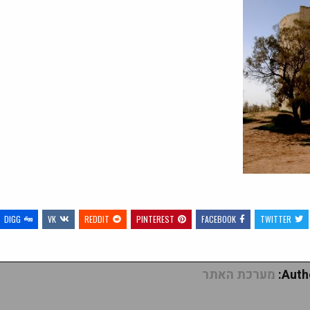
DIGG
VK
REDDIT
PINTEREST
FACEBOOK
TWITTER
Autho
מערכת האתר