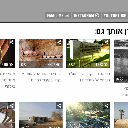
EMAIL ME
INSTAGRAM
YOUTUBE
ן אותך גם:
4110
0
4479
8
5673
ממצאים מ
הריאה הירוקה של ירושלים
שרידי היישוב הפלישתי –
16
מתקופת ה
( גן וואהל לוורדים )
עקרון בקיבוץ רבדים
ציפורי
וץ –
חורש
26
7954