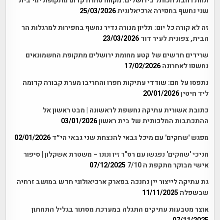
תחת רחבת הכותל בירושלים: מקווה טהרה קדום מתקופת ימי בית
שני נחשף בחפירה ארכיאלוגית
25/03/2026
זה לא קורה כל יום: תליון מנורה נדיר נחשף בחפירות למרגלות הר
הבית, צפונית לעיר דוד
23/03/2026
שרידים חדשים של קטע מחומת ירושלים מתקופת החשמונאים
נחשפו לאחרונה
17/02/2026
נתפסו על חם: שודדי עתיקות חפרו והחריבו מערת קבורה קדומה
ליד חיטין
20/01/2026
כתובת אשורית עתיקה נחשפת לראשונה | מבט ראשון אל
ההתכתבות המלכותית של בית ראשון
03/01/2026
מפגש 'שחקים' עם מיכל גבאי להנצחת שני גבאי הי״ד
02/01/2026
חניכי 'שחקים' נפגשו עם רס"ר זיו ונונו – משטרת אשקלון | סיפור
אישי מבוקר מתקפת ה 7/10
07/12/2025
גת עתיקה לייצור יין נחנכה בפארק ארכיאולוגי חדש במושב זרחיה
שבשפלה
11/11/2025
אוצר מטבעות עתיקים התגלה במערכת מסתור בגליל התחתון