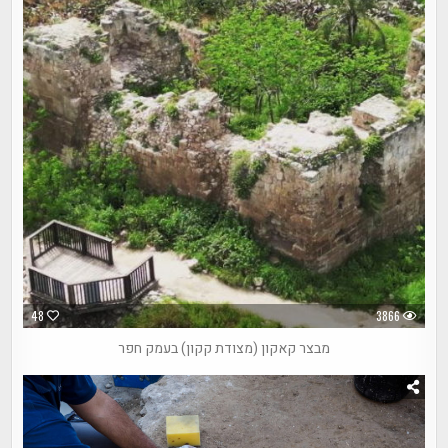
48
3866
מבצר קאקון (מצודת קקון) בעמק חפר