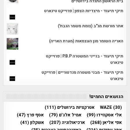
בית הראשון התגלה בירושלים
תיקי תיעוד - מיצדיות הצפון | פרוייקט טיגארט
אתר מורשת מג"ב (צומת משמר הגבול)
האריה השומר מגן העצמאות (מערת האריה)
תיקי תיעוד - בנייני המשטרה P.B.P | פרוייקט
טיגארט
תיקי תיעוד - מבני משטרה מנדטוריים | פרוייקט
טיגארט
הנושאים החמים!
(30)
WAZE
אטרקציות בירושלים
(111)
אלי אסקוזידו
(99)
אמיל אלג'ם
(79)
אסף פרץ
(47)
אפי אליאן
(268)
ארכיאולוגיה
(207)
אשקלון
(41)
אתר עתיקות
(216)
האוניברסיטה העברית
(35)