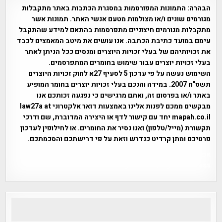
הבהרה:
התמונות המפורסמות במסגרת הכתבות באתר מתקבלות
מגורמים שונים ו/או מצולמות מטעם אנשי האתר. תמונות אשר
מתקבלות מגורמים חיצוניים מתפרסמות בהתאם למידע שהתקבל
עימם במועד כתיבת הכתבה. אנו עושים את מיטב המאמצים לכבד
את זכויותיהם של בעלי זכויות היוצרים ומנסים ככל הניתן לאתר
בעלי זכויות יוצרים עבור שימוש בחומרים המתפרסמים.
השימוש נעשה על פי עדכון 5 לסעיף 27א לחוק זכויות היוצרים
תשס"ח 2007. במידה והנכם בעלי זכויות יוצרים בחומר המופיע
באתר ו/או בפרסום זה, ואתם מרגישים כי נפגעה זכותכם אנו
מבקשים ממכם לפנות אלינו באמצעות דואר אלקטרוני law27a at
mapah.co.il יחד עם קישור לדף או היצירה המדוברת, שם ודרכי
תקשורת (מייל/טלפון) ואנו נסיר את החומרים. או לחילופין לעדכון
פרטיכם ומתן קרדיט כנדרש וזאת על פי דרישתכם והסכמתכם.
אפי אליאן , היסטוריה על המפה , פרוייקט טיגארט , Efi Elian ,
Tegart Fort , tegart fortress