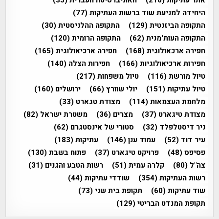
היחידה למניעת שוד ברשות העתיקות
(77)
התקופה הביזנטית
(129)
התקופה ההלניסטית
(30)
התקופה העות'מנית
(62)
התקופה הרומית
(120)
חפירה ארכאולוגית
(168)
חפירה ארכיאולוגית
(165)
חפירות ארכיאולוגיות
(166)
חפירות הצלה
(140)
טיול מורשת
(116)
טיול משפחות
(217)
טיול עתיקות
(151)
יולי שוורץ
(66)
ירושלים
(160)
מלחמת העצמאות
(114)
מצודת טגארט
(33)
מצודת טיגארט
(37)
מצרים
(36)
משטרת ישראל
(82)
ניר דיסטלפלד
(32)
סטורי של אינסטגרם
(62)
עיר דוד
(52)
עמוד ענן
(146)
עתיקות
(183)
פסיפס
(48)
פרויקט טיגארט
(37)
פתוח בשבת
(130)
צה"ל
(80)
קלרה עמית
(51)
רשות הטבע והגנים
(31)
רשות העתיקות
(354)
שודדי עתיקות
(44)
שוד עתיקות
(60)
תקופת בית שני
(73)
תקופת המנדט הבריטי
(129)