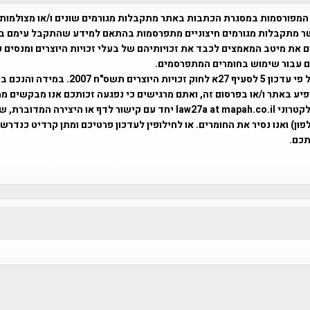
המפורסמות במסגרת הכתבות באתר מתקבלות מגורמים שונים ו/או מצולמות
ר מתקבלות מגורמים חיצוניים מתפרסמות בהתאם למידע שהתקבל עימם ב
 את מיטב המאמצים לכבד את זכויותיהם של בעלי זכויות היוצרים ומנסים 
ים עבור שימוש בחומרים המתפרסמים.
השימוש נעשה על פי עדכון 5 לסעיף 27א לחוק זכויות היוצרים ת
פיע באתר ו/או בפרסום זה, ואתם מרגישים כי נפגעה זכותכם אנו מבקשים ממ
באמצעות דואר אלקטרוני law27a at mapah.co.il יחד עם קישור לדף או היצירה המדו
ון) ואנו נסיר את החומרים. או לחילופין לעדכון פרטיכם ומתן קרדיט כנדרש 
כם.
פרוייקט טיגארט , Efi Elian , Tegart Fort , tegart fortress