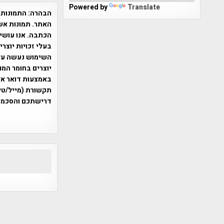
Powered by
Translate
הבהרה:
התמונות 
האתר. תמונות אש
הכתבה. אנו עושים
בעלי זכויות יוצר
יוצרים בחומר המו
תקשורת (מייל/טלפ
דרישתכם והסכמת
אפי אליאן , היסטוריה על המפה , 