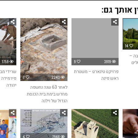
ן אותך גם:
14
בה –
1759
9
3919
לים
פרויקט טיגארט – משטרת
שרידי מבנ
7
2243
ראש פינה
פירמידה 
יהודה
לאחר 63 שנה נחשפה
מחדש בימת בית הכנסת
הגדול של וילנה
4
7948