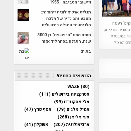
ויישובי הסביבה - 1955
תגלית ארכיאולוגית ייחודית:
73
מטבע זהב נדיר של מלכה
קים" רעננה
הלניסטית התגלה בירושלים
סטוריה עם יצחק
חותם מסוג "חרפושית" בן 3000
וטר במשטרת
שנה, התגלה בסיור ליד אזור
חם האצ"ל
בת ים
הנושאים החמים!
WAZE
(30)
אטרקציות בירושלים
(111)
אלי אסקוזידו
(99)
אמיל אלג'ם
(79)
אסף פרץ
(47)
אפי אליאן
(268)
ארכיאולוגיה
(207)
אשקלון
(41)