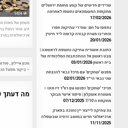
שרידים חדשים של קטע מחומת ירושלים
מתקופת החשמונאים נחשפו לאחרונה
5404
17/02/2026
מטמון של מאות מ
נתפסו על חם: שודדי עתיקות חפרו
זהב טהור התגלו בח
והחריבו מערת קבורה קדומה ליד חיטין
ארכיאולוגית במרכ
20/01/2026
כתובת אשורית עתיקה נחשפת לראשונה |
מבט ראשון אל ההתכתבות המלכותית של
Post
בית ראשון
03/01/2026
מכון איילון , סוד
vigation
– ביקור מפעל הנ
מפגש 'שחקים' עם מיכל גבאי להנצחת
שני גבאי הי״ד
02/01/2026
חניכי 'שחקים' נפגשו עם רס"ר זיו ונונו –
מה דעתך ע
משטרת אשקלון | סיפור אישי מבוקר
מתקפת ה 7/10
07/12/2025
גת עתיקה לייצור יין נחנכה בפארק
ארכיאולוגי חדש במושב זרחיה שבשפלה
11/11/2025