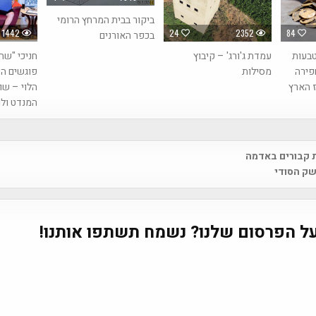
ביקור בבית המרחץ הרומי
1442
24
2352
84
בכפר האורנים
טבעות
עמדת ג'ורג' – קיבוץ
חניכי "שח
פירה
מסילות
פוגשים הי
ז הארץ
הלוי – ש
המנדט ולו
ות קבורים באדמה
na
שק הסודי
ל הפרסום שלנו? נשמח תשתפו אותנו!