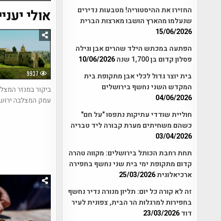
החזירו את ההיסטוריה! מטבעות נדירים
אולי יעניי
שנעלמו מהארץ הושבו מארצות הברית
15/06/2026
הפתעה במכתש הילד שהרים אבן וגילה
פסלון קדום בן 1,700 שנה
10/06/2026
9937
בית יוצר גדול לכלי אבן מתקופת בית
המקדש השני נחשף בירושלים
ביקור במנזר המצל
04/06/2026
עמק המצלבה ירוש
חוליית שודדי עתיקות נתפסו "על חם"
כשהם משחיתים מערת קבורה ליד טבריה
03/04/2026
תחת רחבת הכותל בירושלים: מקווה טהרה
קדום מתקופת ימי בית שני נחשף בחפירה
ארכיאלוגית
25/03/2026
זה לא קורה כל יום: תליון מנורה נדיר נחשף
בחפירות למרגלות הר הבית, צפונית לעיר
דוד
23/03/2026