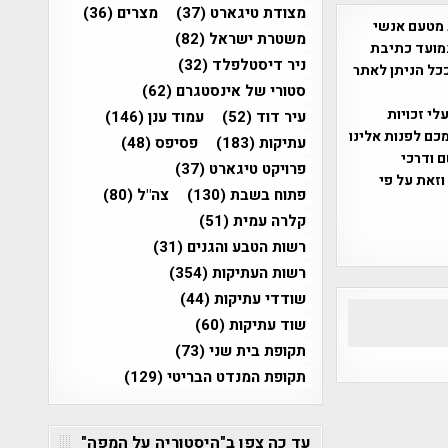
מצודת טיגארט
(37)
מצרים
(36)
 מטעם אנשי
משטרת ישראל
(82)
מועד כתיבת
ניר דיסטלפלד
(32)
ככל הניתן לאתר
סטורי של אינסטגרם
(62)
שס"ח 2007. במידה והנכם בעלי זכויות
עיר דוד
(52)
עמוד ענן
(146)
כם לפנות אלינו
עתיקות
(183)
פסיפס
(48)
ברת, שם ודרכי
פרויקט טיגארט
(37)
וזאת על פי
פתוח בשבת
(130)
צה"ל
(80)
קלרה עמית
(51)
רשות הטבע והגנים
(31)
רשות העתיקות
(354)
שודדי עתיקות
(44)
שוד עתיקות
(60)
תקופת בית שני
(73)
תקופת המנדט הבריטי
(129)
עד כה צפו ב"היסטוריה על המפה"