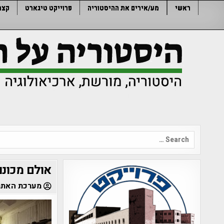
Ski
ראשי
מע/אירים את ההיסטוריה
פרוייקט טיגארט
קצר
t
conten
Search
for:
אולם מכונות
מערכת האתר