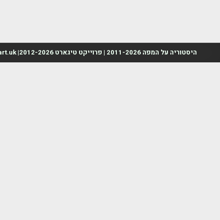
היסטוריה על המפה 2011-2026 | פרוייקט טיגארט 2012-2026| www.mapah.co.il | www.tegart.uk