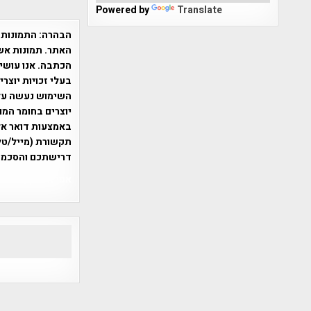
Powered by
Translate
הבהרה:
התמונות 
האתר. תמונות אש
הכתבה. אנו עושים
בעלי זכויות יוצר
יוצרים בחומר המו
תקשורת (מייל/טלפ
דרישתכם והסכמת
אפי אליאן , היסטוריה על המפה , 