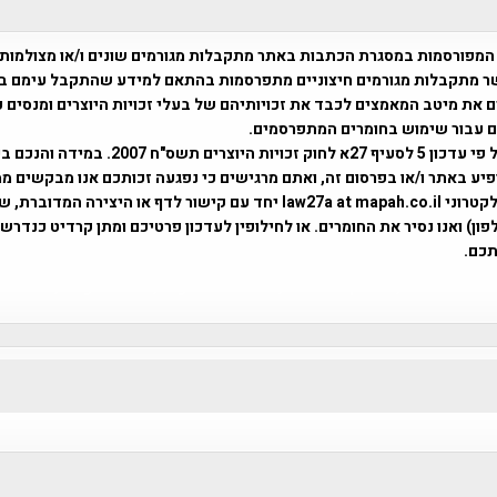
המפורסמות במסגרת הכתבות באתר מתקבלות מגורמים שונים ו/או מצולמות
ר מתקבלות מגורמים חיצוניים מתפרסמות בהתאם למידע שהתקבל עימם ב
 את מיטב המאמצים לכבד את זכויותיהם של בעלי זכויות היוצרים ומנסים 
ים עבור שימוש בחומרים המתפרסמים.
השימוש נעשה על פי עדכון 5 לסעיף 27א לחוק זכויות היוצרים ת
פיע באתר ו/או בפרסום זה, ואתם מרגישים כי נפגעה זכותכם אנו מבקשים ממ
באמצעות דואר אלקטרוני law27a at mapah.co.il יחד עם קישור לדף או היצירה המדו
ון) ואנו נסיר את החומרים. או לחילופין לעדכון פרטיכם ומתן קרדיט כנדרש 
כם.
פרוייקט טיגארט , Efi Elian , Tegart Fort , tegart fortress