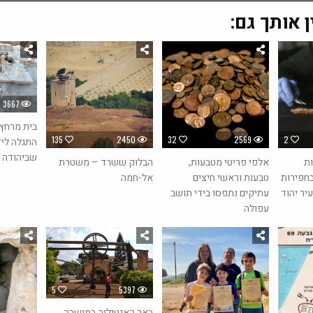
ן אותך גם:
3667
135
2450
32
2569
2
התגלה ליד
שביהודה
ות
אלפי פריטי מטבעות,
הבלוק ששרד – משטרת
ו בחפירות
טבעות וראשי חיצים
אל-חמה
יר יהוד
עתיקים נתפסו בידי תושב
עפולה
5
5397
באר האנטיליה במושבה