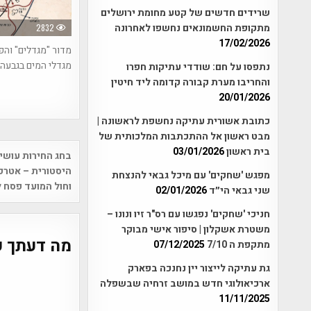
שרידים חדשים של קטע מחומת ירושלים
מתקופת החשמונאים נחשפו לאחרונה
2832
17/02/2026
מדור "מגדלים" וה
מגדלי המים בגבעה 69
נתפסו על חם: שודדי עתיקות חפרו
והחריבו מערת קבורה קדומה ליד חיטין
20/01/2026
כתובת אשורית עתיקה נחשפת לראשונה |
מבט ראשון אל ההתכתבות המלכותית של
Post
בית ראשון
03/01/2026
בחג החירות עושי
vigation
היסטורית – אטרק
מפגש 'שחקים' עם מיכל גבאי להנצחת
וחול המועד פסח לשנ
שני גבאי הי״ד
02/01/2026
חניכי 'שחקים' נפגשו עם רס"ר זיו ונונו –
משטרת אשקלון | סיפור אישי מבוקר
מה דעתך ע
מתקפת ה 7/10
07/12/2025
גת עתיקה לייצור יין נחנכה בפארק
ארכיאולוגי חדש במושב זרחיה שבשפלה
11/11/2025