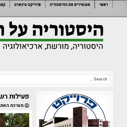
Ski
ראשי
מע/אירים את ההיסטוריה
פרוייקט טיגארט
קצר
t
conten
Search
for:
פעילות רשו
מערכת האתר