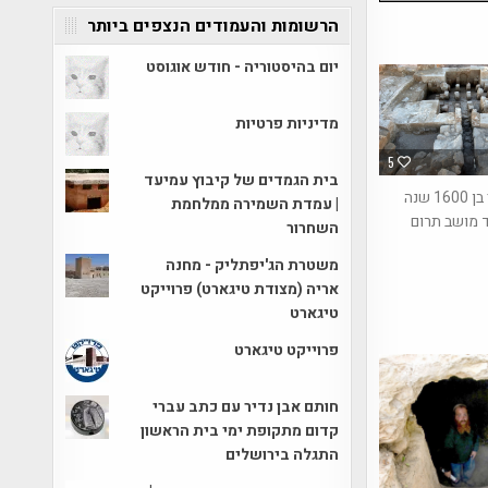
הרשומות והעמודים הנצפים ביותר
יום בהיסטוריה - חודש אוגוסט
מדיניות פרטיות
5
בית הגמדים של קיבוץ עמיעד
בית מרחץ בן 1600 שנה
| עמדת השמירה ממלחמת
 מושב תרום
השחרור
משטרת הג'יפתליק - מחנה
אריה (מצודת טיגארט) פרוייקט
טיגארט
פרוייקט טיגארט
חותם אבן נדיר עם כתב עברי
קדום מתקופת ימי בית הראשון
התגלה בירושלים