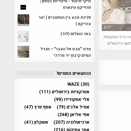
תיקי תיעוד - מיצדיות הצפון |
פרוייקט טיגארט
פנינת טבע בין המושבים ( יער
עזריקם )
0
באר השלום (לוד)
רה נדיר מתקופת
חשף בירושלים
מדור "מבט אל העבר" – מגדל
המים קיבוץ יד מרדכי
הנושאים החמים!
WAZE
(30)
אטרקציות בירושלים
(111)
אלי אסקוזידו
(99)
אמיל אלג'ם
(79)
אסף פרץ
(47)
אפי אליאן
(268)
ארכיאולוגיה
(207)
אשקלון
(41)
אתר עתיקות
(216)