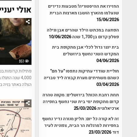
החזירו את ההיסטוריה! מטבעות נדירים
אולי יעניי
שנעלמו מהארץ הושבו מארצות הברית
15/06/2026
הפתעה במכתש הילד שהרים אבן וגילה
פסלון קדום בן 1,700 שנה
10/06/2026
בית יוצר גדול לכלי אבן מתקופת בית
המקדש השני נחשף בירושלים
04/06/2026
951
פתילות קדומות בנ
חוליית שודדי עתיקות נתפסו "על חם"
4,000 שנה התגל
כשהם משחיתים מערת קבורה ליד טבריה
הצלה באתר בניה בע
03/04/2026
תחת רחבת הכותל בירושלים: מקווה טהרה
קדום מתקופת ימי בית שני נחשף בחפירה
ארכיאלוגית
25/03/2026
זה לא קורה כל יום: תליון מנורה נדיר נחשף
בחפירות למרגלות הר הבית, צפונית לעיר
דוד
23/03/2026