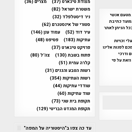
מצודת טיגארט
(37)
מצרים
(36)
משטרת ישראל
(82)
 מטעם אנשי
ניר דיסטלפלד
(32)
מועד כתיבת
סטורי של אינסטגרם
(62)
ככל הניתן לאתר
עיר דוד
(52)
עמוד ענן
(146)
עתיקות
(183)
פסיפס
(48)
שס"ח 2007. במידה והנכם בעלי זכויות
פרויקט טיגארט
(37)
כם לפנות אלינו
ברת, שם ודרכי
פתוח בשבת
(130)
צה"ל
(80)
וזאת על פי
קלרה עמית
(51)
רשות הטבע והגנים
(31)
רשות העתיקות
(354)
שודדי עתיקות
(44)
שוד עתיקות
(60)
תקופת בית שני
(73)
תקופת המנדט הבריטי
(129)
עד כה צפו ב"היסטוריה על המפה"