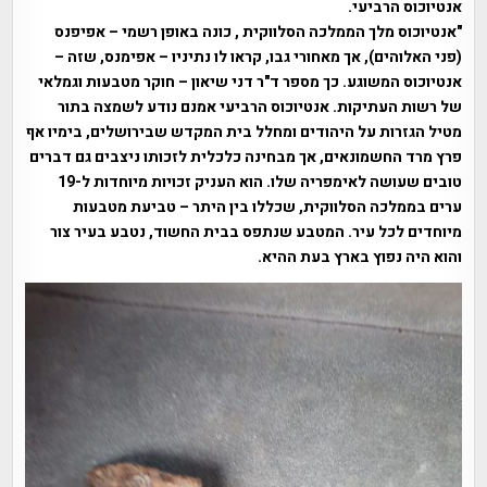
אנטיוכוס הרביעי.
"אנטיוכוס מלך הממלכה הסלווקית , כונה באופן רשמי – אפיפנס
(פני האלוהים), אך מאחורי גבו, קראו לו נתיניו – אפימנס, שזה –
אנטיוכוס המשוגע. כך מספר ד"ר דני שיאון – חוקר מטבעות וגמלאי
של רשות העתיקות. אנטיוכוס הרביעי אמנם נודע לשמצה בתור
מטיל הגזרות על היהודים ומחלל בית המקדש שבירושלים, בימיו אף
פרץ מרד החשמונאים, אך מבחינה כלכלית לזכותו ניצבים גם דברים
טובים שעושה לאימפריה שלו. הוא העניק זכויות מיוחדות ל-19
ערים בממלכה הסלווקית, שכללו בין היתר – טביעת מטבעות
מיוחדים לכל עיר. המטבע שנתפס בבית החשוד, נטבע בעיר צור
והוא היה נפוץ בארץ בעת ההיא.