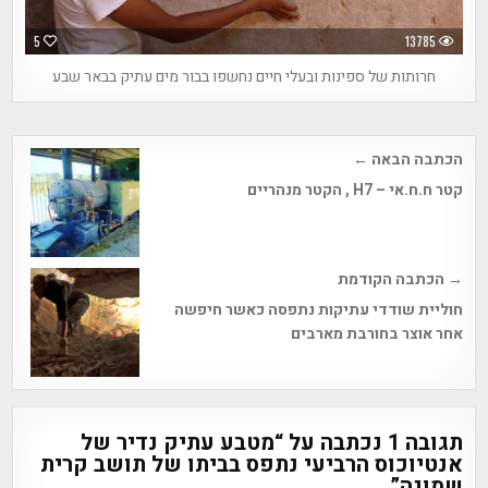
5
13785
חרותות של ספינות ובעלי חיים נחשפו בבור מים עתיק בבאר שבע
Post
הכתבה הבאה ←
navigation
קטר ח.ח.אי – H7 , הקטר מנהריים
→ הכתבה הקודמת
חוליית שודדי עתיקות נתפסה כאשר חיפשה
אחר אוצר בחורבת מארבים
תגובה 1 נכתבה על “
מטבע עתיק נדיר של
אנטיוכוס הרביעי נתפס בביתו של תושב קרית
שמונה
”