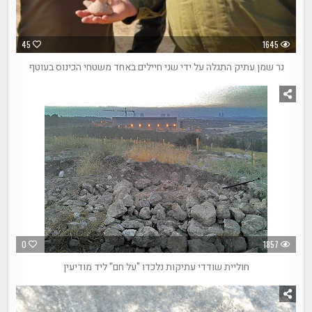
45
1645
נר שמן עתיק התגלה על ידי שני חיילים באחד משטחי הכינוס בעוטף
0
1857
חוליית שודדי עתיקות נלכדו "על חם" ליד מודיעין