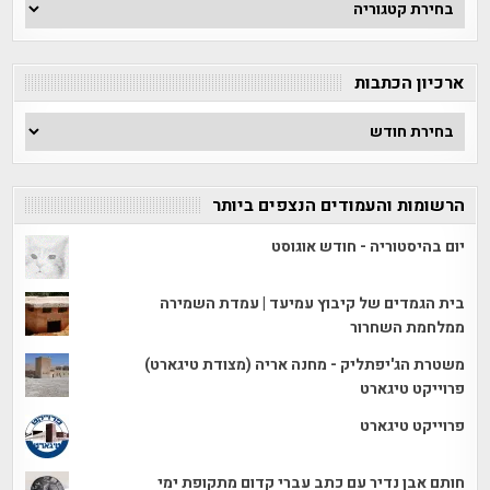
חפש
לפי
קטגוריה
ארכיון הכתבות
ארכיון
הכתבות
הרשומות והעמודים הנצפים ביותר
יום בהיסטוריה - חודש אוגוסט
בית הגמדים של קיבוץ עמיעד | עמדת השמירה
ממלחמת השחרור
משטרת הג'יפתליק - מחנה אריה (מצודת טיגארט)
פרוייקט טיגארט
פרוייקט טיגארט
חותם אבן נדיר עם כתב עברי קדום מתקופת ימי