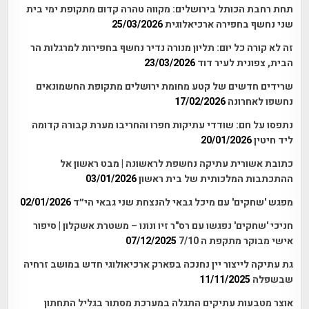
תחת רחבת הכותל בירושלים: מקווה טהרה קדום מתקופת ימי בית
שני נחשף בחפירה ארכיאלוגית
25/03/2026
זה לא קורה כל יום: תליון מנורה נדיר נחשף בחפירות למרגלות הר
הבית, צפונית לעיר דוד
23/03/2026
שרידים חדשים של קטע מחומת ירושלים מתקופת החשמונאים
נחשפו לאחרונה
17/02/2026
נתפסו על חם: שודדי עתיקות חפרו והחריבו מערת קבורה קדומה
ליד חיטין
20/01/2026
כתובת אשורית עתיקה נחשפת לראשונה | מבט ראשון אל
ההתכתבות המלכותית של בית ראשון
03/01/2026
מפגש 'שחקים' עם מיכל גבאי להנצחת שני גבאי הי״ד
02/01/2026
חניכי 'שחקים' נפגשו עם רס"ר זיו ונונו – משטרת אשקלון | סיפור
אישי מבוקר מתקפת ה 7/10
07/12/2025
גת עתיקה לייצור יין נחנכה בפארק ארכיאולוגי חדש במושב זרחיה
שבשפלה
11/11/2025
אוצר מטבעות עתיקים התגלה במערכת מסתור בגליל התחתון