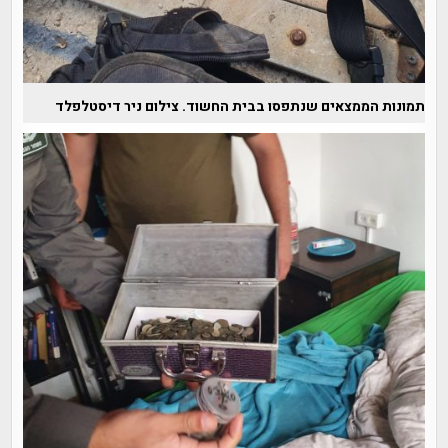
תמונות הממצאים שנתפסו בבית החשוד. צילום ניר דיסטלפלד