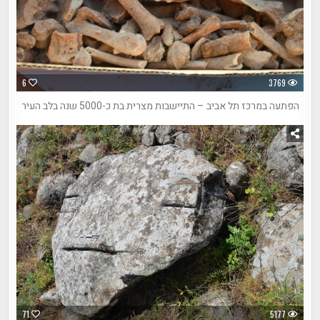
6
3769
הפתעה במרכז תל אביב – התיישבות מצרית בת כ-5000 שנה בלב העיר
71
5177