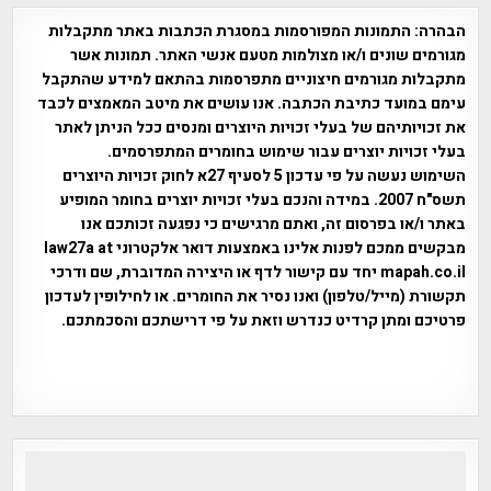
הבהרה:
התמונות המפורסמות במסגרת הכתבות באתר מתקבלות
מגורמים שונים ו/או מצולמות מטעם אנשי האתר. תמונות אשר
מתקבלות מגורמים חיצוניים מתפרסמות בהתאם למידע שהתקבל
עימם במועד כתיבת הכתבה. אנו עושים את מיטב המאמצים לכבד
את זכויותיהם של בעלי זכויות היוצרים ומנסים ככל הניתן לאתר
בעלי זכויות יוצרים עבור שימוש בחומרים המתפרסמים.
השימוש נעשה על פי עדכון 5 לסעיף 27א לחוק זכויות היוצרים
תשס"ח 2007. במידה והנכם בעלי זכויות יוצרים בחומר המופיע
באתר ו/או בפרסום זה, ואתם מרגישים כי נפגעה זכותכם אנו
מבקשים ממכם לפנות אלינו באמצעות דואר אלקטרוני law27a at
mapah.co.il יחד עם קישור לדף או היצירה המדוברת, שם ודרכי
תקשורת (מייל/טלפון) ואנו נסיר את החומרים. או לחילופין לעדכון
פרטיכם ומתן קרדיט כנדרש וזאת על פי דרישתכם והסכמתכם.
אפי אליאן , היסטוריה על המפה , פרוייקט טיגארט , Efi Elian ,
Tegart Fort , tegart fortress