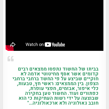
בביתו של החשוד נתפסו ממצאים רבים
קדומים אשר אסף מחיטוטי אדמה לא
חוקיים שביצע על פי החשד ברחבי ברחבי
הצפון. בין הממצאים: ראשי חץ, טבעות,
כלי איפור, אבזמים, חפצי עופרת,
כפתורים ועוד. החשוד טען בחקירה
שבוצעה על ידי רשות העתיקות כי הוא
חובב
גאולוגיה
ולא
ארכאולוגיה
…"