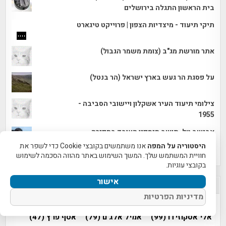
בית הראשון התגלה בירושלים
תיקי תיעוד - מיצדיות הצפון | פרוייקט טיגארט
אתר מורשת מג"ב (צומת משמר הגבול)
על פסגת הר געש בארץ ישראל (הר בנטל)
צילומי תיעוד העיר אשקלון ויישובי הסביבה -
1955
אבישב טל, תושב חיספין העובד בחפירה
בתקופת הקורונה, עם טבעת שחשף באתר. צילום:
היסטוריה על המפה
אנו משתמשים בקובצי Cookie כדי לשפר את
יניב ברמן
חוויית המשתמש שלך. המשך השימוש באתר מהווה הסכמה לשימוש
בקובצי עוגיות.
אישור
הנושאים החמים!
מדיניות הפרטיות
(30)
WAZE
אטרקציות בירושלים
(111)
אלי אסקוזידו
(99)
אמיל אלג'ם
(79)
אסף פרץ
(47)