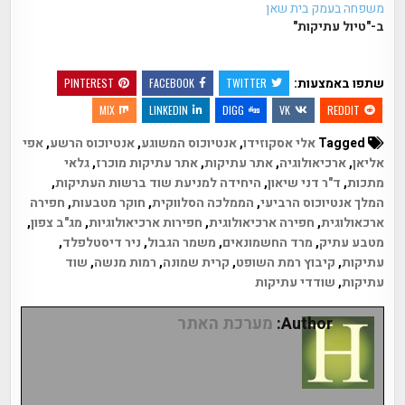
משפחה בעמק בית שאן
ב-"טיול עתיקות"
שתפו באמצעות:
PINTEREST
FACEBOOK
TWITTER
MIX
LINKEDIN
DIGG
VK
REDDIT
Tagged
אלי אסקוזידו
,
אנטיוכוס המשוגע
,
אנטיוכוס הרשע
,
אפי
אליאן
,
ארכיאולוגיה
,
אתר עתיקות
,
אתר עתיקות מוכרז
,
גלאי
מתכות
,
ד"ר דני שיאון
,
היחידה למניעת שוד ברשות העתיקות
,
המלך אנטיוכוס הרביעי
,
הממלכה הסלווקית
,
חוקר מטבעות
,
חפירה
ארכאולוגית
,
חפירה ארכיאולוגית
,
חפירות ארכיאולוגיות
,
מג"ב צפון
,
מטבע עתיק
,
מרד החשמונאים
,
משמר הגבול
,
ניר דיסטלפלד
,
עתיקות
,
קיבוץ רמת השופט
,
קרית שמונה
,
רמות מנשה
,
שוד
עתיקות
,
שודדי עתיקות
Author:
מערכת האתר