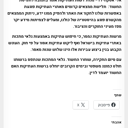
אלי אסקוזידו – מנהל רשות העתיקות אומר בתגובה לתפיסת
החשוד: תלישת ממצאים קדומים מאתרי העתיקות פוגעת
באפשרות שלנו לחקור את האתר ולהפיק ממנו ידע, ניתוק הממצאים
מהקשרם פוגע בהיסטוריה של כולנו, ומעלים לצמיתות מידע יקר
מפז מעיני החוקרים והציבור.
מרשות העתיקות נמסר, כי חיפוש עתיקות באמצעות גלאי מתכות
באתרי עתיקות בישראל ואף ליקוט עתיקות אסור על פי חוק. העונש
הקבוע בגין ביצוע עבירות אלו הינו שלוש שנות מאסר.
עם סיום החקירה, שוחרר החשוד. גלאי המתכות שנתפס ברשותו
חולט כמוצג משפטי ובימים הקרובים יוחלט ברשות העתיקות האם
החשוד יועמד לדין.
שתף
פייסבוק
X
אהבתי