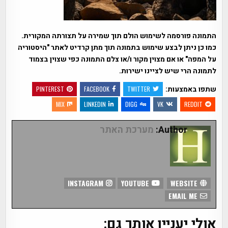
התמונה פורסמה לשימוש הולם תוך שמירה על תצורתה המקורית.
כמו כן ניתן לבצע שימוש בתמונה תוך מתן קרדיט לאתר "היסטוריה
על המפה" או אם מצוין מקור ו/או צלם התמונה כפי שצוין בצמוד
לתמונה הרי שיש לציינו ישירות.
שתפו באמצעות:
PINTEREST
FACEBOOK
TWITTER
MIX
LINKEDIN
DIGG
VK
REDDIT
Author:
מערכת האתר
INSTAGRAM
YOUTUBE
WEBSITE
EMAIL ME
אולי יעניין אותך גם: