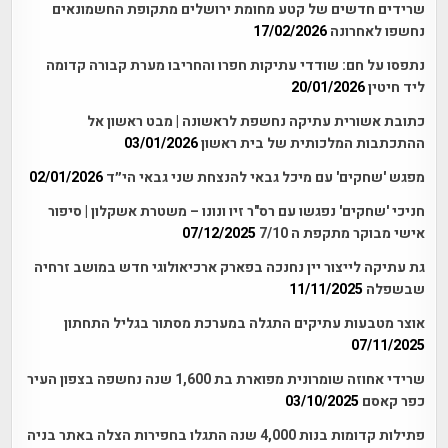
שרידים חדשים של קטע מחומת ירושלים מתקופת החשמונאים
נחשפו לאחרונה
17/02/2026
נתפסו על חם: שודדי עתיקות חפרו והחריבו מערת קבורה קדומה
ליד חיטין
20/01/2026
כתובת אשורית עתיקה נחשפת לראשונה | מבט ראשון אל
ההתכתבות המלכותית של בית ראשון
03/01/2026
מפגש 'שחקים' עם מיכל גבאי להנצחת שני גבאי הי״ד
02/01/2026
חניכי 'שחקים' נפגשו עם רס"ר זיו ונונו – משטרת אשקלון | סיפור
אישי מבוקר מתקפת ה 7/10
07/12/2025
גת עתיקה לייצור יין נחנכה בפארק ארכיאולוגי חדש במושב זרחיה
שבשפלה
11/11/2025
אוצר מטבעות עתיקים התגלה במערכת מסתור בגליל התחתון
07/11/2025
שרידי אחוזה שומרונית מפוארת בת 1,600 שנה נחשפה בצפון העיר
כפר קאסם
03/10/2025
פתילות קדומות בנות 4,000 שנה התגלו בחפירות הצלה באתר בניה