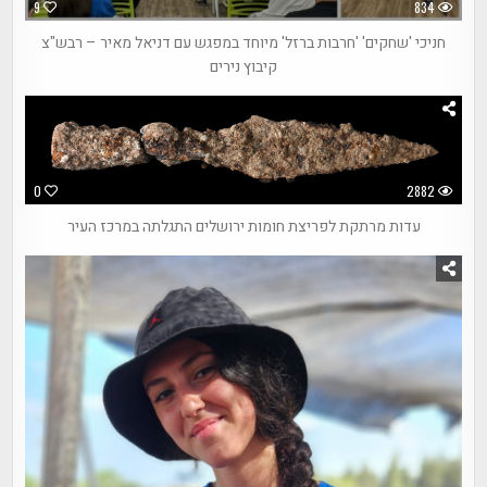
9
834
חניכי 'שחקים' 'חרבות ברזל' מיוחד במפגש עם דניאל מאיר – רבש"צ
קיבוץ נירים
0
2882
עדות מרתקת לפריצת חומות ירושלים התגלתה במרכז העיר