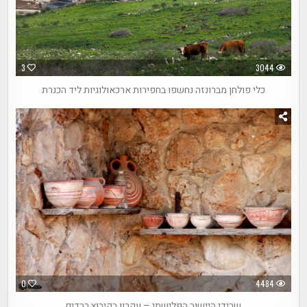
3
3044
כלי פולחן מברונזה נחשפו בחפירות ארכאולוגיות ליד הכנרת
0
4484
שרידי היישוב הפלישתי – עקרון בקיבוץ רבדים