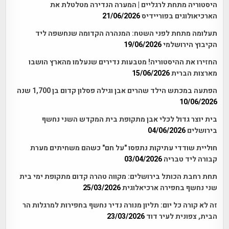
היסטוריה מתחת לרגליים | המערה הנדירה מטלטלת את
הארכיאולוגים בפוריידיס
21/06/2026
תעלומה מתחת לפני השטח: המנהרה הקדומה שנחשפה ליד
הקיבוץ הירושלמי
19/06/2026
החזירו את ההיסטוריה! מטבעות נדירים שנעלמו מהארץ הושבו
מארצות הברית
15/06/2026
הפתעה במכתש הילד שהרים אבן וגילה פסלון קדום בן 1,700 שנה
10/06/2026
בית יוצר גדול לכלי אבן מתקופת בית המקדש השני נחשף
בירושלים
04/06/2026
חוליית שודדי עתיקות נתפסו "על חם" כשהם משחיתים מערת
קבורה ליד טבריה
03/04/2026
תחת רחבת הכותל בירושלים: מקווה טהרה קדום מתקופת ימי בית
שני נחשף בחפירה ארכיאלוגית
25/03/2026
זה לא קורה כל יום: תליון מנורה נדיר נחשף בחפירות למרגלות הר
הבית, צפונית לעיר דוד
23/03/2026