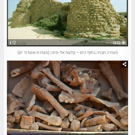
4
5630
מצודה חבויה בחוף הים – קלעת אל-מינה (מצודת אשדוד ים)