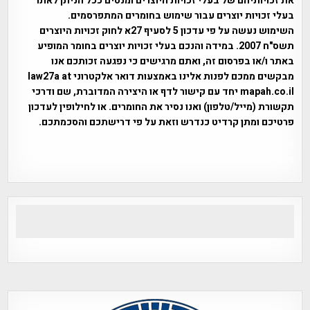
את זכויותיהם של בעלי זכויות היוצרים ומנסים ככל הניתן לאתר
בעלי זכויות יוצרים עבור שימוש בחומרים המתפרסמים.
השימוש נעשה על פי עדכון 5 לסעיף 27א לחוק זכויות היוצרים
תשס"ח 2007. במידה והנכם בעלי זכויות יוצרים בחומר המופיע
באתר ו/או בפרסום זה, ואתם מרגישים כי נפגעה זכותכם אנו
מבקשים ממכם לפנות אלינו באמצעות דואר אלקטרוני law27a at
mapah.co.il יחד עם קישור לדף או היצירה המדוברת, שם ודרכי
תקשורת (מייל/טלפון) ואנו נסיר את החומרים. או לחילופין לעדכון
פרטיכם ומתן קרדיט כנדרש וזאת על פי דרישתכם והסכמתכם.
אפי אליאן , היסטוריה על המפה , פרוייקט טיגארט , Efi Elian ,
Tegart Fort , tegart fortress