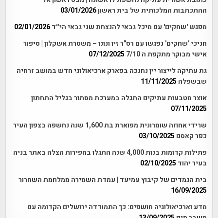
ההתכתבות המלכותית של בית ראשון
03/01/2026
מפגש 'שחקים' עם מיכל גבאי להנצחת שני גבאי הי״ד
02/01/2026
חניכי 'שחקים' נפגשו עם רס"ר זיו ונונו – משטרת אשקלון | סיפור
אישי מבוקר מתקפת ה 7/10
07/12/2025
גת עתיקה לייצור יין נחנכה בפארק ארכיאולוגי חדש במושב זרחיה
שבשפלה
11/11/2025
אוצר מטבעות עתיקים התגלה במערכת מסתור בגליל התחתון
07/11/2025
שרידי אחוזה שומרונית מפוארת בת 1,600 שנה נחשפה בצפון העיר
כפר קאסם
03/10/2025
פתילות קדומות בנות 4,000 שנה התגלו בחפירות הצלה באתר בניה
בעיר יהוד
02/10/2025
בית הגמדים של קיבוץ עמיעד | עמדת השמירה ממלחמת השחרור
16/09/2025
מדע וארכיאולוגיה חושפים: כך התמודדה ירושלים הקדומה עם
משבר מים
13/09/2025