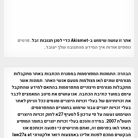
אתר זו עושה שימוש ב-Akismet כדי לסנן תגובות זבל.
פרטים
נוספים אודות איך המידע מהתגובה שלך יעובד
.
הבהרה:
התמונות המפורסמות במסגרת הכתבות באתר מתקבלות
מגורמים שונים ו/או מצולמות מטעם אנשי האתר. תמונות אשר
מתקבלות מגורמים חיצוניים מתפרסמות בהתאם למידע שהתקבל
עימם במועד כתיבת הכתבה. אנו עושים את מיטב המאמצים לכבד
את זכויותיהם של בעלי זכויות היוצרים ומנסים ככל הניתן לאתר
בעלי זכויות יוצרים עבור שימוש בחומרים המתפרסמים.
השימוש נעשה על פי עדכון 5 לסעיף 27א לחוק זכויות היוצרים
תשס"ח 2007. במידה והנכם בעלי זכויות יוצרים בחומר המופיע
באתר ו/או בפרסום זה, ואתם מרגישים כי נפגעה זכותכם אנו
מבקשים ממכם לפנות אלינו באמצעות דואר אלקטרוני law27a at