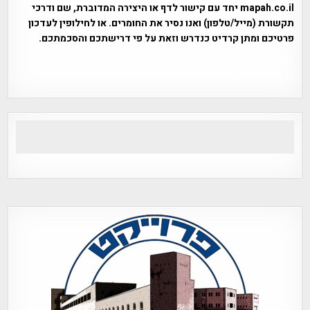
mapah.co.il יחד עם קישור לדף או היצירה המדוברת, שם ודרכי
תקשורת (מייל/טלפון) ואנו נסיר את החומרים. או לחילופין לעדכון
פרטיכם ומתן קרדיט כנדרש וזאת על פי דרישתכם והסכמתכם.
אפי אליאן , היסטוריה על המפה , פרוייקט טיגארט , Efi Elian ,
Tegart Fort , tegart fortress