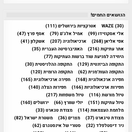
הנושאים החמים!
(30)
WAZE
אטרקציות בירושלים
(111)
אלי אסקוזידו
(99)
אמיל אלג'ם
(79)
אסף פרץ
(47)
אפי אליאן
(268)
ארכיאולוגיה
(207)
אשקלון
(41)
אתר עתיקות
(216)
האוניברסיטה העברית
(35)
היחידה למניעת שוד ברשות העתיקות
(77)
התקופה הביזנטית
(129)
התקופה ההלניסטית
(30)
התקופה העות'מנית
(62)
התקופה הרומית
(120)
חפירה ארכאולוגית
(168)
חפירה ארכיאולוגית
(165)
חפירות ארכיאולוגיות
(166)
חפירות הצלה
(140)
טיול מורשת
(116)
טיול משפחות
(217)
טיול עתיקות
(151)
יולי שוורץ
(66)
ירושלים
(160)
מלחמת העצמאות
(114)
מצודת טגארט
(33)
מצודת טיגארט
(37)
מצרים
(36)
משטרת ישראל
(82)
ניר דיסטלפלד
(32)
סטורי של אינסטגרם
(62)