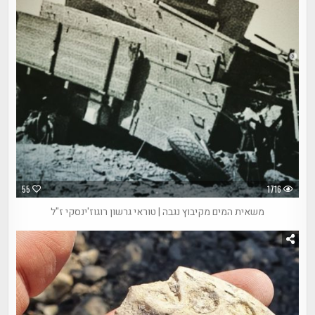
55
1716
משאית המים מקיבוץ נגבה | טוראי גרשון רוגוז'ינסקי ז"ל