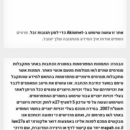
אתר זו עושה שימוש ב-Akismet כדי לסנן תגובות זבל.
פרטים
נוספים אודות איך המידע מהתגובה שלך יעובד
.
הבהרה:
התמונות המפורסמות במסגרת הכתבות באתר מתקבלות
מגורמים שונים ו/או מצולמות מטעם אנשי האתר. תמונות אשר
מתקבלות מגורמים חיצוניים מתפרסמות בהתאם למידע שהתקבל
עימם במועד כתיבת הכתבה. אנו עושים את מיטב המאמצים לכבד
את זכויותיהם של בעלי זכויות היוצרים ומנסים ככל הניתן לאתר
בעלי זכויות יוצרים עבור שימוש בחומרים המתפרסמים.
השימוש נעשה על פי עדכון 5 לסעיף 27א לחוק זכויות היוצרים
תשס"ח 2007. במידה והנכם בעלי זכויות יוצרים בחומר המופיע
באתר ו/או בפרסום זה, ואתם מרגישים כי נפגעה זכותכם אנו
מבקשים ממכם לפנות אלינו באמצעות דואר אלקטרוני law27a at
mapah.co.il יחד עם קישור לדף או היצירה המדוברת, שם ודרכי