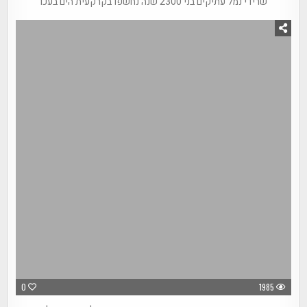
שרידי נמל עתיקים בני 2300 שנה נחשפו בקרקעית הים בעכו
0
1985