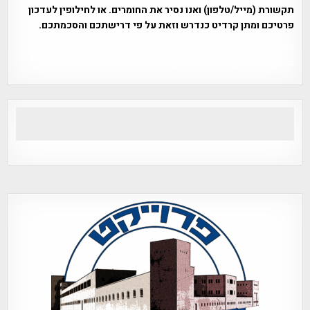
תקשורת (מייל/טלפון) ואנו נסיר את החומרים. או לחילופין לעדכון
פרטיכם ומתן קרדיט כנדרש וזאת על פי דרישתכם והסכמתכם.
אפי אליאן , היסטוריה על המפה , פרוייקט טיגארט , Efi Elian ,
Tegart Fort , tegart fortress