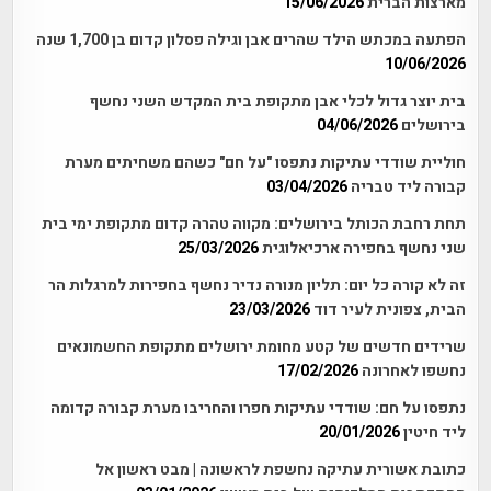
מארצות הברית
15/06/2026
הפתעה במכתש הילד שהרים אבן וגילה פסלון קדום בן 1,700 שנה
10/06/2026
בית יוצר גדול לכלי אבן מתקופת בית המקדש השני נחשף
בירושלים
04/06/2026
חוליית שודדי עתיקות נתפסו "על חם" כשהם משחיתים מערת
קבורה ליד טבריה
03/04/2026
תחת רחבת הכותל בירושלים: מקווה טהרה קדום מתקופת ימי בית
שני נחשף בחפירה ארכיאלוגית
25/03/2026
זה לא קורה כל יום: תליון מנורה נדיר נחשף בחפירות למרגלות הר
הבית, צפונית לעיר דוד
23/03/2026
שרידים חדשים של קטע מחומת ירושלים מתקופת החשמונאים
נחשפו לאחרונה
17/02/2026
נתפסו על חם: שודדי עתיקות חפרו והחריבו מערת קבורה קדומה
ליד חיטין
20/01/2026
כתובת אשורית עתיקה נחשפת לראשונה | מבט ראשון אל