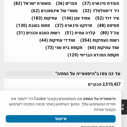
מצודת טיגארט
(37)
מצרים
(36)
משטרת ישראל
(82)
ניר דיסטלפלד
(32)
סטורי של אינסטגרם
(62)
עיר דוד
(52)
עמוד ענן
(146)
עתיקות
(183)
פסיפס
(48)
פרויקט טיגארט
(37)
פתוח בשבת
(130)
צה"ל
(80)
קלרה עמית
(51)
רשות הטבע והגנים
(31)
רשות העתיקות
(354)
שודדי עתיקות
(44)
שוד עתיקות
(60)
תקופת בית שני
(73)
תקופת המנדט הבריטי
(129)
עד כה צפו ב"היסטוריה על המפה"
2,510,427 מבקרים
היסטוריה על המפה
אנו משתמשים בקובצי Cookie כדי לשפר את
חוויית המשתמש שלך. המשך השימוש באתר מהווה הסכמה לשימוש
היסטוריה על המפה 2011-2026 | פרוייקט טיגארט 2012-2026|
www.mapah.co.il | www.tegart.uk
בקובצי עוגיות.
אישור