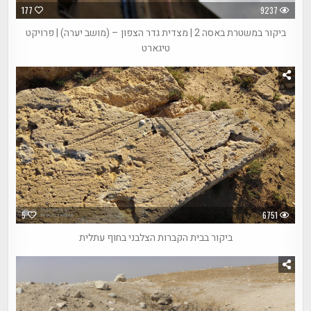
177
9237
ביקור במשטרת באסה 2 | מצדית גדר הצפון – (מושב יערה) | פרויקט
טיגארט
5
6751
ביקור בבית הקברות הצלבני בחוף עתלית