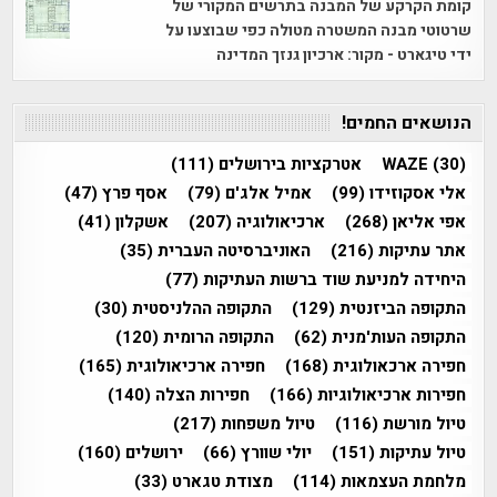
קומת הקרקע של המבנה בתרשים המקורי של
שרטוטי מבנה המשטרה מטולה כפי שבוצעו על
ידי טיגארט - מקור: ארכיון גנזך המדינה
הנושאים החמים!
(30)
WAZE
אטרקציות בירושלים
(111)
אלי אסקוזידו
(99)
אמיל אלג'ם
(79)
אסף פרץ
(47)
אפי אליאן
(268)
ארכיאולוגיה
(207)
אשקלון
(41)
אתר עתיקות
(216)
האוניברסיטה העברית
(35)
היחידה למניעת שוד ברשות העתיקות
(77)
התקופה הביזנטית
(129)
התקופה ההלניסטית
(30)
התקופה העות'מנית
(62)
התקופה הרומית
(120)
חפירה ארכאולוגית
(168)
חפירה ארכיאולוגית
(165)
חפירות ארכיאולוגיות
(166)
חפירות הצלה
(140)
טיול מורשת
(116)
טיול משפחות
(217)
טיול עתיקות
(151)
יולי שוורץ
(66)
ירושלים
(160)
מלחמת העצמאות
(114)
מצודת טגארט
(33)