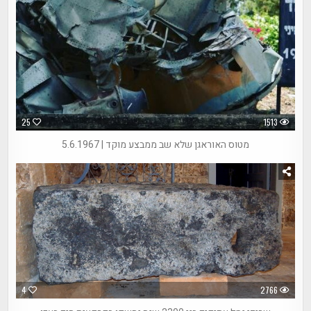
25
1513
מטוס האוראגן שלא שב ממבצע מוקד | 5.6.1967
4
2766