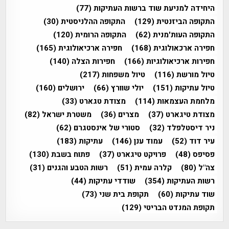
היחידה למניעת שוד ברשות העתיקות
(77)
התקופה הביזנטית
(129)
התקופה ההלניסטית
(30)
התקופה העות'מנית
(62)
התקופה הרומית
(120)
חפירה ארכאולוגית
(168)
חפירה ארכיאולוגית
(165)
חפירות ארכיאולוגיות
(166)
חפירות הצלה
(140)
טיול מורשת
(116)
טיול משפחות
(217)
טיול עתיקות
(151)
יולי שוורץ
(66)
ירושלים
(160)
מלחמת העצמאות
(114)
מצודת טגארט
(33)
מצודת טיגארט
(37)
מצרים
(36)
משטרת ישראל
(82)
ניר דיסטלפלד
(32)
סטורי של אינסטגרם
(62)
עיר דוד
(52)
עמוד ענן
(146)
עתיקות
(183)
פסיפס
(48)
פרויקט טיגארט
(37)
פתוח בשבת
(130)
צה"ל
(80)
קלרה עמית
(51)
רשות הטבע והגנים
(31)
רשות העתיקות
(354)
שודדי עתיקות
(44)
שוד עתיקות
(60)
תקופת בית שני
(73)
תקופת המנדט הבריטי
(129)