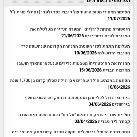
הפרסומים האחרונים
הסיפור מאחורי מטוס הווטור של קיבוץ כפר גלעדי | נפתלי פורת ז"ל
11/07/2026
היסטוריה מתחת לרגליים | המערה הנדירה מטלטלת את
הארכיאולוגים בפוריידיס
21/06/2026
תעלומה מתחת לפני השטח: המנהרה הקדומה שנחשפה ליד
הקיבוץ הירושלמי
19/06/2026
החזירו את ההיסטוריה! מטבעות נדירים שנעלמו מהארץ הושבו
מארצות הברית
15/06/2026
הפתעה במכתש הילד שהרים אבן וגילה פסלון קדום בן 1,700 שנה
10/06/2026
בית יוצר גדול לכלי אבן מתקופת בית המקדש השני נחשף
בירושלים
04/06/2026
חוליית שודדי עתיקות נתפסו "על חם" כשהם משחיתים מערת
קבורה ליד טבריה
03/04/2026
תחת רחבת הכותל בירושלים: מקווה טהרה קדום מתקופת ימי בית