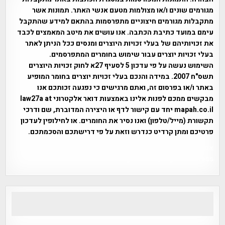
מגורמים שונים ו/או מצולמות מטעם אנשי האתר. תמונות אשר
מתקבלות מגורמים חיצוניים מתפרסמות בהתאם למידע שהתקבל
עימם במועד כתיבת הכתבה. אנו עושים את מיטב המאמצים לכבד
את זכויותיהם של בעלי זכויות היוצרים ומנסים ככל הניתן לאתר
בעלי זכויות יוצרים עבור שימוש בחומרים המתפרסמים.
השימוש נעשה על פי עדכון 5 לסעיף 27א לחוק זכויות היוצרים
תשס"ח 2007. במידה והנכם בעלי זכויות יוצרים בחומר המופיע
באתר ו/או בפרסום זה, ואתם מרגישים כי נפגעה זכותכם אנו
מבקשים ממכם לפנות אלינו באמצעות דואר אלקטרוני law27a at
mapah.co.il יחד עם קישור לדף או היצירה המדוברת, שם ודרכי
תקשורת (מייל/טלפון) ואנו נסיר את החומרים. או לחילופין לעדכון
פרטיכם ומתן קרדיט כנדרש וזאת על פי דרישתכם והסכמתכם.
אפי אליאן , היסטוריה על המפה , פרוייקט טיגארט , Efi Elian ,
Tegart Fort , tegart fortress