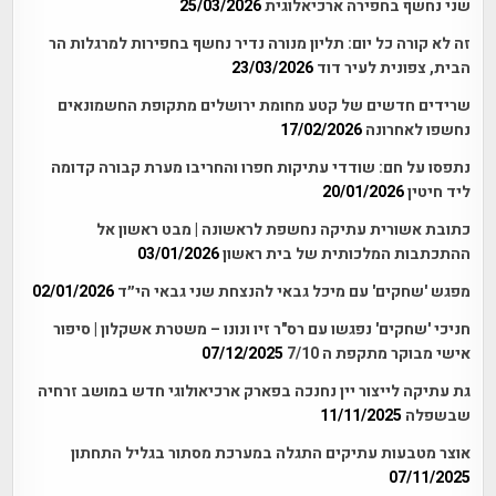
שני נחשף בחפירה ארכיאלוגית
25/03/2026
זה לא קורה כל יום: תליון מנורה נדיר נחשף בחפירות למרגלות הר
הבית, צפונית לעיר דוד
23/03/2026
שרידים חדשים של קטע מחומת ירושלים מתקופת החשמונאים
נחשפו לאחרונה
17/02/2026
נתפסו על חם: שודדי עתיקות חפרו והחריבו מערת קבורה קדומה
ליד חיטין
20/01/2026
כתובת אשורית עתיקה נחשפת לראשונה | מבט ראשון אל
ההתכתבות המלכותית של בית ראשון
03/01/2026
מפגש 'שחקים' עם מיכל גבאי להנצחת שני גבאי הי״ד
02/01/2026
חניכי 'שחקים' נפגשו עם רס"ר זיו ונונו – משטרת אשקלון | סיפור
אישי מבוקר מתקפת ה 7/10
07/12/2025
גת עתיקה לייצור יין נחנכה בפארק ארכיאולוגי חדש במושב זרחיה
שבשפלה
11/11/2025
אוצר מטבעות עתיקים התגלה במערכת מסתור בגליל התחתון
07/11/2025