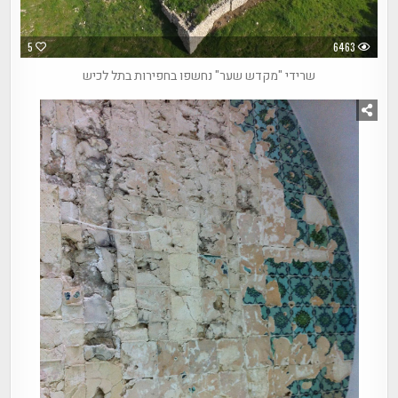
5
6463
שרידי "מקדש שער" נחשפו בחפירות בתל לכיש