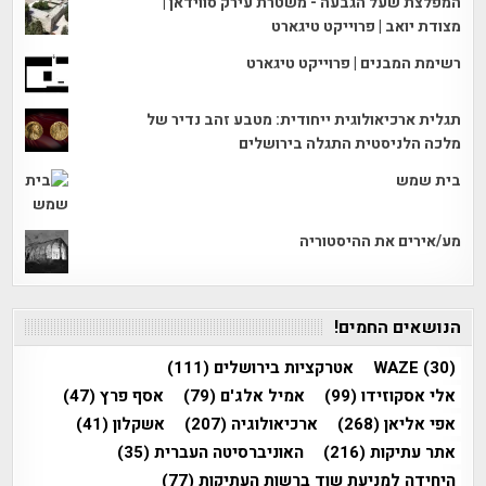
המפלצת שעל הגבעה - משטרת עירק סווידאן |
מצודת יואב | פרוייקט טיגארט
רשימת המבנים | פרוייקט טיגארט
תגלית ארכיאולוגית ייחודית: מטבע זהב נדיר של
מלכה הלניסטית התגלה בירושלים
בית שמש
מע/אירים את ההיסטוריה
הנושאים החמים!
(30)
WAZE
אטרקציות בירושלים
(111)
אלי אסקוזידו
(99)
אמיל אלג'ם
(79)
אסף פרץ
(47)
אפי אליאן
(268)
ארכיאולוגיה
(207)
אשקלון
(41)
אתר עתיקות
(216)
האוניברסיטה העברית
(35)
היחידה למניעת שוד ברשות העתיקות
(77)