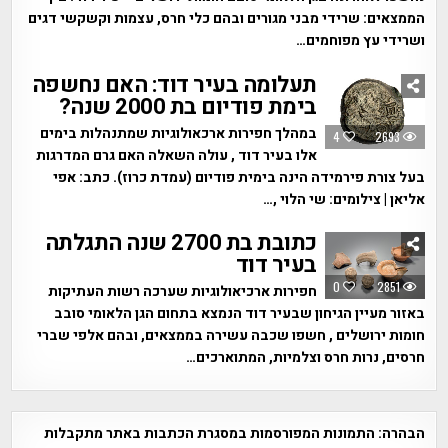
הממצאים: שרידי מבני מגורים ובהם כלי חרס, עצמות וקשקשי דגים
ושרידי עץ מפוחמים…
תעלומה בעיר דוד: האם נחשפה
בימת פודיום בת 2000 שנה?
במהלך חפירות ארכאולוגיות שמתנהלות בימים
4
2693
אלו בעיר דוד , עולה השאלה האם גרם המדרגות
בעל צורת פירמידה הינה בימית פודיום (עמדת כרוז). כתב: אפי
אליאן | צילומים: שי הלוי ,…
כתובת בת 2700 שנה התגלתה
בעיר דוד
0
2851
חפירות ארכיאולוגיות שערכה רשות העתיקות
באזור מעיין הגיחון שבעיר דוד הנמצא בתחום הגן הלאומי סובב
חומות ירושלים , חשפו שכבה עשירה בממצאים, ובהם אלפי שברי
חרסים, נרות חרס וצלמיות, המתוארכים…
הבהרה:
התמונות המפורסמות במסגרת הכתבות באתר מתקבלות