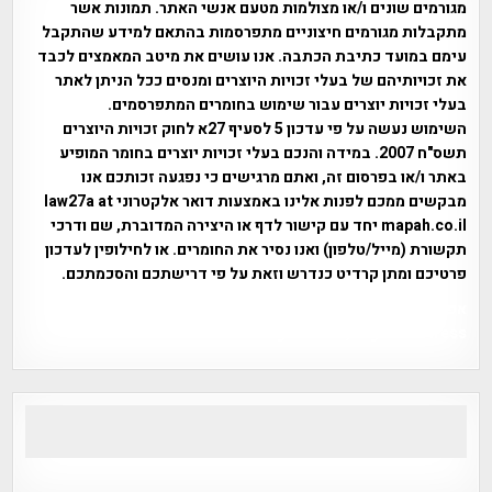
מגורמים שונים ו/או מצולמות מטעם אנשי האתר. תמונות אשר
מתקבלות מגורמים חיצוניים מתפרסמות בהתאם למידע שהתקבל
עימם במועד כתיבת הכתבה. אנו עושים את מיטב המאמצים לכבד
את זכויותיהם של בעלי זכויות היוצרים ומנסים ככל הניתן לאתר
בעלי זכויות יוצרים עבור שימוש בחומרים המתפרסמים.
השימוש נעשה על פי עדכון 5 לסעיף 27א לחוק זכויות היוצרים
תשס"ח 2007. במידה והנכם בעלי זכויות יוצרים בחומר המופיע
באתר ו/או בפרסום זה, ואתם מרגישים כי נפגעה זכותכם אנו
מבקשים ממכם לפנות אלינו באמצעות דואר אלקטרוני law27a at
mapah.co.il יחד עם קישור לדף או היצירה המדוברת, שם ודרכי
תקשורת (מייל/טלפון) ואנו נסיר את החומרים. או לחילופין לעדכון
פרטיכם ומתן קרדיט כנדרש וזאת על פי דרישתכם והסכמתכם.
אפי אליאן , היסטוריה על המפה , פרוייקט טיגארט , Efi Elian ,
Tegart Fort , tegart fortress