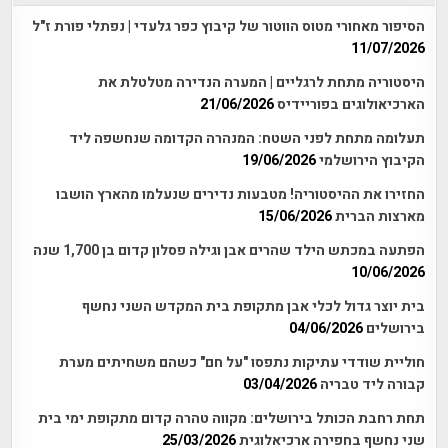
הסיפור מאחורי מטוס הווטור של קיבוץ כפר גלעדי | נפתלי פורת ז"ל
11/07/2026
היסטוריה מתחת לרגליים | המערה הנדירה מטלטלת את
הארכיאולוגים בפוריידיס
21/06/2026
תעלומה מתחת לפני השטח: המנהרה הקדומה שנחשפה ליד
הקיבוץ הירושלמי
19/06/2026
החזירו את ההיסטוריה! מטבעות נדירים שנעלמו מהארץ הושבו
מארצות הברית
15/06/2026
הפתעה במכתש הילד שהרים אבן וגילה פסלון קדום בן 1,700 שנה
10/06/2026
בית יוצר גדול לכלי אבן מתקופת בית המקדש השני נחשף
בירושלים
04/06/2026
חוליית שודדי עתיקות נתפסו "על חם" כשהם משחיתים מערת
קבורה ליד טבריה
03/04/2026
תחת רחבת הכותל בירושלים: מקווה טהרה קדום מתקופת ימי בית
שני נחשף בחפירה ארכיאלוגית
25/03/2026