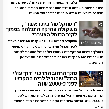
בלבד מתקופה זו, הוחזרה לאחר 57 שנים בהם
היתה ברשות משפחת תיירת ממונטנה ארצות הברית. התעודה
הוחזרה באמצעות מבצע מודיעיני מורכב של הרשות…
"השנקל של בית ראשון" ,
משקולת עתיקה התגלתה בסמוך
לקיר הכותל המערבי
משקולת קדומה של שני שקלים התגלתה בצמוד
62
4635
לקיר הכותל המערבי בירושלים. הפריט נחשף
במהלך חפירות המתקיימות לעומקו של הכותל המערבי לקראת
הכשרה לכניסת מבקרים במנהרות הכותל כתב: אפי אליאן |
צילומים:…
נחנך הרחוב המרכזי "דרך עולי
הרגל" שהוביל לבית המקדש
לפני כ-2000 שנה
6
4074
בתום 6 שנים של חפירות ארכיאולוגיות ועבודות מורכבות נחנך
הרחוב המרכזי אשר הוביל את עולי הרגל לבית המקדש לפני
כ-2000 שנה. הרחוב אשר הינו הקדום ביותר נחנך היום במעמד
שרי…