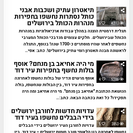
תיאטרון עתיק ושכבות אבני
כותל נסתרות נחשפו בחפירות
מנהרות הכותל בירושלים
5
4277
תגלית דרמטית הוצגה במהלך עבודות ארכיאולוגיות במנהרות
הכותל שבירושלים. חלקים עצומים מנדבכי הכותל המערבי
נחשפים לאחר שהיו מוסתרים כ-1700 שנה! בנוסף, התגלה
לראשונה מבנה תאטרון רומי עתיק בירושלים!. כתב: אפי…
מי היה אחיאב בן מנחם? אוסף
בולות נחשף בחפירות עיר דוד
אוסף מרשים ונדיר של בולות נחשפו לאחרונה
4
5286
בחפירות עיר דוד, בין הבולות שנחשפו, בולה
הנושאת הכתובת "אחיאב בן מנחם". מי היה אחיאב ומה היה
תפקידו? כל זאת בכתבה הבאה. כתב:…
עדויות חדשות לחורבן ירושלים
בידי הבבלים נחשפו בעיר דוד
5
3853
עדויות לחורבן העיר ירושלים בידי הבבלים
נחשפו לאחרונה בגן הלאומי סובב חומות ירושלים – עיר דוד. בין