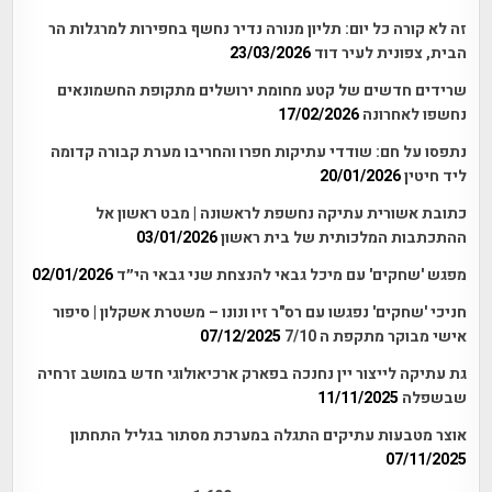
זה לא קורה כל יום: תליון מנורה נדיר נחשף בחפירות למרגלות הר
הבית, צפונית לעיר דוד
23/03/2026
שרידים חדשים של קטע מחומת ירושלים מתקופת החשמונאים
נחשפו לאחרונה
17/02/2026
נתפסו על חם: שודדי עתיקות חפרו והחריבו מערת קבורה קדומה
ליד חיטין
20/01/2026
כתובת אשורית עתיקה נחשפת לראשונה | מבט ראשון אל
ההתכתבות המלכותית של בית ראשון
03/01/2026
מפגש 'שחקים' עם מיכל גבאי להנצחת שני גבאי הי״ד
02/01/2026
חניכי 'שחקים' נפגשו עם רס"ר זיו ונונו – משטרת אשקלון | סיפור
אישי מבוקר מתקפת ה 7/10
07/12/2025
גת עתיקה לייצור יין נחנכה בפארק ארכיאולוגי חדש במושב זרחיה
שבשפלה
11/11/2025
אוצר מטבעות עתיקים התגלה במערכת מסתור בגליל התחתון
07/11/2025