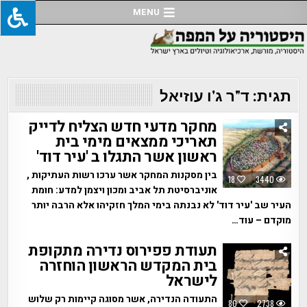
Ski
MENU
t
conten
תגית:
ד"ר ג'ו עוזיאל
מחקר מדעי חדש הצליח לדייק
תאריכי ממצאים מימי בית
ראשון אשר התגלו ב 'עיר דוד'
בין מסקנות המחקר אשר ערכו רשות העתיקות ,
18
3440
אוניברסיטת תל אביב ומכון ויצמן למדע: חומת
העיר שב 'עיר דוד' לא נבנתה בימי המלך חזקיהו אלא הרבה יותר
מוקדם – עוד…
תעודת פפירוס נדירה מתקופת
בית המקדש הראשון הוחזרה
לישראל
התעודה הנדירה, אשר מסוגה קיימות רק שלוש
80
2738