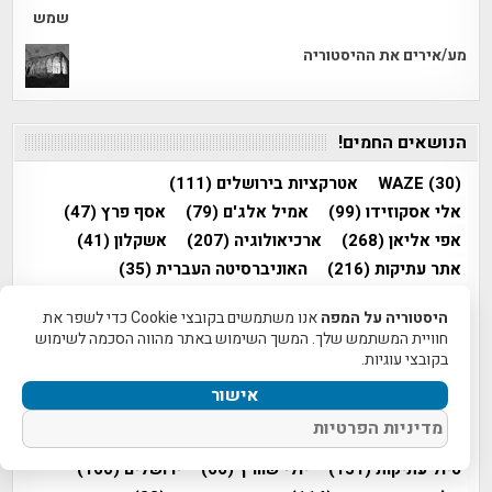
מע/אירים את ההיסטוריה
הנושאים החמים!
(30)
WAZE
אטרקציות בירושלים
(111)
אלי אסקוזידו
(99)
אמיל אלג'ם
(79)
אסף פרץ
(47)
אפי אליאן
(268)
ארכיאולוגיה
(207)
אשקלון
(41)
אתר עתיקות
(216)
האוניברסיטה העברית
(35)
היחידה למניעת שוד ברשות העתיקות
(77)
היסטוריה על המפה
אנו משתמשים בקובצי Cookie כדי לשפר את
התקופה הביזנטית
(129)
התקופה ההלניסטית
(30)
חוויית המשתמש שלך. המשך השימוש באתר מהווה הסכמה לשימוש
התקופה העות'מנית
(62)
התקופה הרומית
(120)
בקובצי עוגיות.
חפירה ארכאולוגית
(168)
חפירה ארכיאולוגית
(165)
אישור
חפירות ארכיאולוגיות
(166)
חפירות הצלה
(140)
מדיניות הפרטיות
טיול מורשת
(116)
טיול משפחות
(217)
טיול עתיקות
(151)
יולי שוורץ
(66)
ירושלים
(160)