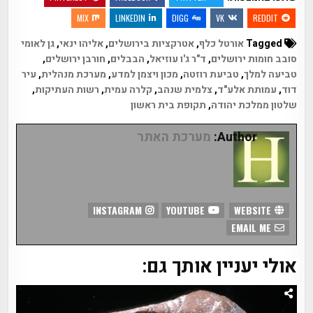
MIX
LINKEDIN
DIGG
VK
REDDIT
Tagged
אורטל כלף
,
אטרקציות בירושלים
,
אליהו ינאי
,
גן לאומי
סובב חומות ירושלים
,
ד"ר ג'ו עוזיאל
,
הבבלים
,
חורבן ירושלים
,
טביעה למלך
,
טביעת רוזטה
,
מכון ויצמן למדע
,
מערכת מנהלית
,
עיר
דוד
,
עמותת אלע"ד
,
צלמית שנהב
,
קלרה עמית
,
רשות העתיקות
,
שלטון ממלכת יהודה
,
תקופת בית ראשון
Author:
מערכת האתר
INSTAGRAM
YOUTUBE
WEBSITE
EMAIL ME
אולי יעניין אותך גם: