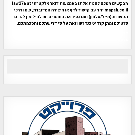
מבקשים ממכם לפנות אלינו באמצעות דואר אלקטרוני law27a at
mapah.co.il יחד עם קישור לדף או היצירה המדוברת, שם ודרכי
תקשורת (מייל/טלפון) ואנו נסיר את החומרים. או לחילופין לעדכון
פרטיכם ומתן קרדיט כנדרש וזאת על פי דרישתכם והסכמתכם.
אפי אליאן , היסטוריה על המפה , פרוייקט טיגארט , Efi Elian ,
Tegart Fort , tegart fortress