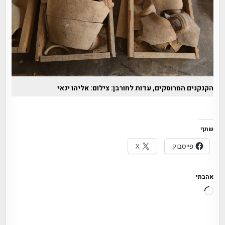
הקנקנים המרוסקים, עדות לחורבן: צילום: אליהו ינאי
שתף
פייסבוק
X
אהבתי
טוען...