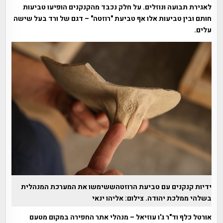
לאגירת תבועה ונוזלים. על חלק נכבד מהקנקנים הופיעו טביעות
חותם ובין טביעות אלו אף טביעת "רוזטה" – דגם של ורד בעל שישה
עלים.
ידיות קנקנים עם טביעת הרוזטהששימשו את המערכת המנהלית
בשלהי ממלכת יהודה. צילום: אליהו ינאי
אורטל כלף וד"ר ג'ו עוזיאל – מנהלי אתר החפירה במקום מטעם