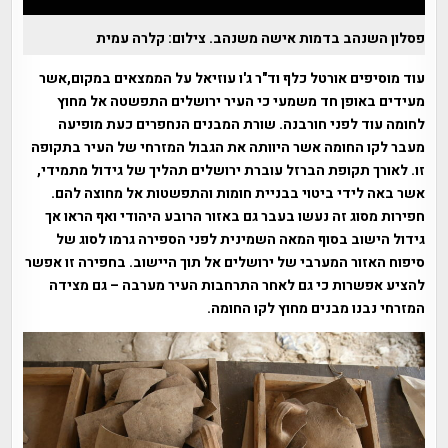
פסלון השנהב בדמות אישה משנהב. צילום: קלרה עמית
עוד מוסיפים אורטל כלף וד"ר ג'ו עוזיאל על הממצאים במקום,אשר
מעידים באופן חד משמעי כי העיר ירושלים התפשטה אל מחוץ
לחומה עוד לפני חורבנה. שורת המבנים הנחפרים כעת מופיעה
מעבר לקו החומה אשר היוותה את הגבול המזרחי של העיר בתקופה
זו. לאורך תקופת הברזל עוברת ירושלים תהליך של גידול מתמידי,
אשר באה לידי ביטוי בבניית חומות והתפשטות אל מחוצה להם.
חפירות מסוג זה נעשו בעבר גם באזור הרובע היהודי ואף הראו אך
גידול הישוב בסוף המאה השמינית לפני הספירה גרמו לסוג של
סיפוח האזור המערבי של ירושלים אל תוך היישוב. בחפירה זו אפשר
להציע אפשרות כי גם לאחר התרחבות העיר מערבה – גם מצידה
המזרחי נבנו מבנים מחוץ לקו החומה.