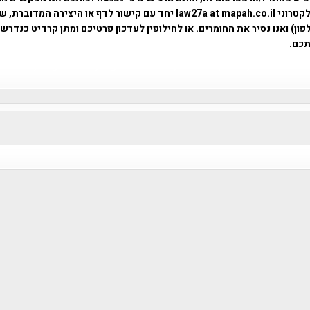
באמצעות דואר אלקטרוני law27a at mapah.co.il יחד עם קישור לדף או היצירה המדו
ון) ואנו נסיר את החומרים. או לחילופין לעדכון פרטיכם ומתן קרדיט כנדרש 
כם.
פרוייקט טיגארט , Efi Elian , Tegart Fort , tegart fortress