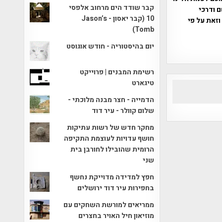
קבר שודד הים מרחוב אלפסי
ברת, שם ודרכי
10 (קבר יאסון - Jason’s
וזאת על פי
Tomb)
יום בהיסטוריה - חודש אוגוסט
רשימת המבנים | פרוייקט
טיגארט
הדמייה - חצר מבנה מלוכתי -
שלום קוולר - עיר דוד
מחקר חדש של רשות עתיקות
חושף עדויות לעוצמת התקיפה
הרומית שהובילו לחורבן בית
שני
חפץ למדידה מדוייקת נחשף
בחפירות עיר דוד ירושלים
ממריאים למורשת השחקים עם
מוזיאון חיל האויר בחצרים