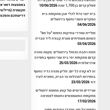
הפתעה במכתש הילד שהרים אבן וגילה
פסלון קדום בן 1,700 שנה
10/06/2026
תקשורת (מייל/טלפ
בית יוצר גדול לכלי אבן מתקופת בית
דרישתכם והסכמת
המקדש השני נחשף בירושלים
אפי אליאן , היסטוריה על המפה , 
04/06/2026
חוליית שודדי עתיקות נתפסו "על חם"
כשהם משחיתים מערת קבורה ליד טבריה
03/04/2026
תחת רחבת הכותל בירושלים: מקווה טהרה
קדום מתקופת ימי בית שני נחשף בחפירה
ארכיאלוגית
25/03/2026
זה לא קורה כל יום: תליון מנורה נדיר נחשף
בחפירות למרגלות הר הבית, צפונית לעיר
דוד
23/03/2026
שרידים חדשים של קטע מחומת ירושלים
מתקופת החשמונאים נחשפו לאחרונה
17/02/2026
נתפסו על חם: שודדי עתיקות חפרו