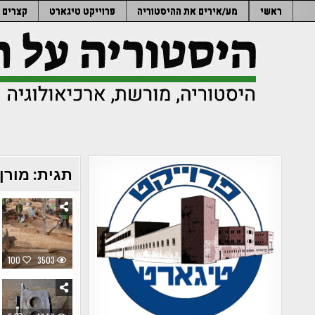
Ski
ראשי
מע/אירים את ההיסטוריה
פרוייקט טיגארט
קצרים
t
conten
תגית:
מורן 
100
3503