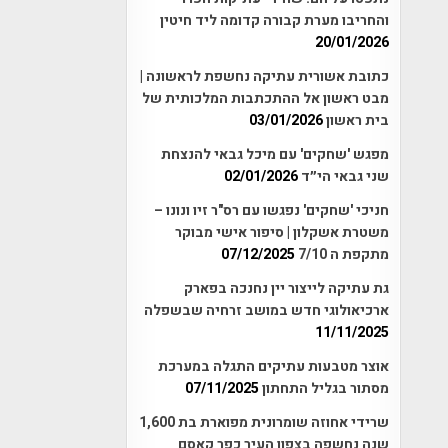
והחריבו מערת קבורה קדומה ליד חיטין
20/01/2026
כתובת אשורית עתיקה נחשפת לראשונה |
מבט ראשון אל ההתכתבות המלכותית של
בית ראשון
03/01/2026
מפגש 'שחקים' עם מיכל גבאי להנצחת
שני גבאי הי״ד
02/01/2026
חניכי 'שחקים' נפגשו עם רס"ר זיו ונונו –
משטרת אשקלון | סיפור אישי מבוקר
מתקפת ה 7/10
07/12/2025
גת עתיקה לייצור יין נחנכה בפארק
ארכיאולוגי חדש במושב זרחיה שבשפלה
11/11/2025
אוצר מטבעות עתיקים התגלה במערכת
מסתור בגליל התחתון
07/11/2025
שרידי אחוזה שומרונית מפוארת בת 1,600
שנה נחשפה בצפון העיר כפר קאסם