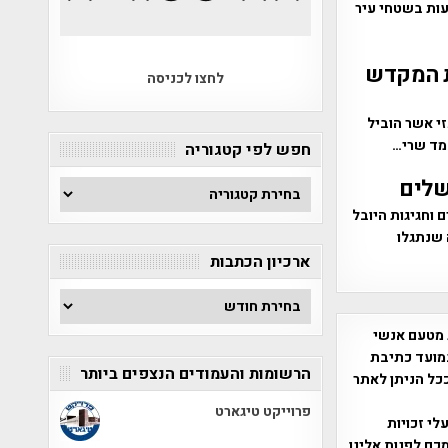
ות בשטחי עיר
ית המקדש
לחצו לכניסה
כזי אשר הוביל
חפש לפי קטגוריה
חפש
לפי
שלים וחגיגות היובל
קטגוריה
 שנתגלו
ארכיון הכתבות
ארכיון
הכתבות
 מטעם אנשי
מועד כתיבת
הרשומות והעמודים הנצפים ביותר
ככל הניתן לאתר
פרוייקט טיגארט
שס"ח 2007. במידה והנכם בעלי זכויות
כם לפנות אלינו