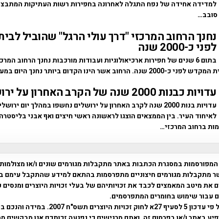
למדידה אחידה של נפח התגלה לאחרונה בחפירות רשות העתיקות המתבצע
 סובב…
נחנך הרחוב המרכזי "דרך עולי הרגל" שהוביל לב
לפני כ-2000 שנה
בתום 6 שנים של חפירות ארכיאולוגיות ועבודות מורכבות נחנך הרחוב המר
חוב אשר הינו הקדום ביותר נחנך היום במעמד שרי…
עדויות כבנות 2000 שנה של הקרב האחרון על ירושלים
עדויות בנות 2000 שנה לקרב האחרון על ירושלים נחשפו במהלך יום ירו
לאיחוד העיר. בין הממצאים הוצגו לראשונה ראשי חיצים ואף אבני בליסטרה
ות ברחוב המרכזי…
המפורסמות במסגרת הכתבות באתר מתקבלות מגורמים שונים ו/או מצולמות
ר מתקבלות מגורמים חיצוניים מתפרסמות בהתאם למידע שהתקבל עימם ב
 את מיטב המאמצים לכבד את זכויותיהם של בעלי זכויות היוצרים ומנסים 
ים עבור שימוש בחומרים המתפרסמים.
השימוש נעשה על פי עדכון 5 לסעיף 27א לחוק זכויות היוצרים ת
פיע באתר ו/או בפרסום זה, ואתם מרגישים כי נפגעה זכותכם אנו מבקשים ממ