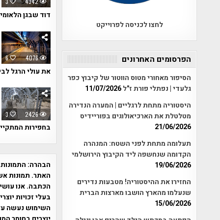
3
4342
דוד שבגן הלאומי
לחצו לכניסה לפרוייקט
6
4076
הפרסומים האחרונים
את עולי הרגל לבית המקדש לפני כ-2000 שנה. הר
הסיפור מאחורי מטוס הווטור של קיבוץ כפר
גלעדי | נפתלי פורת ז"ל
11/07/2026
היסטוריה מתחת לרגליים | המערה הנדירה
3
2426
מטלטלת את הארכיאולוגים בפוריידיס
21/06/2026
בחפירות המתקיימ
תעלומה מתחת לפני השטח: המנהרה
הקדומה שנחשפה ליד הקיבוץ הירושלמי
הבהרה:
התמונות 
19/06/2026
האתר. תמונות אש
החזירו את ההיסטוריה! מטבעות נדירים
הכתבה. אנו עושים
שנעלמו מהארץ הושבו מארצות הברית
בעלי זכויות יוצר
15/06/2026
יוצרים בחומר המו