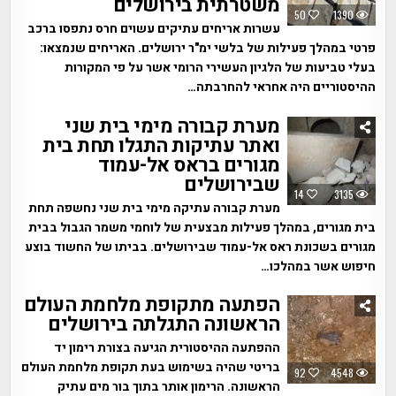
משטרתית בירושלים
50
1390
עשרות אריחים עתיקים עשוים חרס נתפסו ברכב
פרטי במהלך פעילות של בלשי ימ"ר ירושלים. האריחים שנמצאו:
בעלי טביעות של הלגיון העשירי הרומי אשר על פי המקורות
ההיסטוריים היה אחראי להחרבתה…
מערת קבורה מימי בית שני
ואתר עתיקות התגלו תחת בית
מגורים בראס אל-עמוד
שבירושלים
14
3135
מערת קבורה עתיקה מימי בית שני נחשפה תחת
בית מגורים, במהלך פעילות מבצעית של לוחמי משמר הגבול בבית
מגורים בשכונת ראס אל-עמוד שבירושלים. בביתו של החשוד בוצע
חיפוש אשר במהלכו…
הפתעה מתקופת מלחמת העולם
הראשונה התגלתה בירושלים
ההפתעה ההיסטורית הגיעה בצורת רימון יד
בריטי שהיה בשימוש בעת תקופת מלחמת העולם
92
4548
הראשונה. הרימון אותר בתוך בור מים עתיק