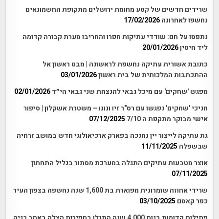
שרידים חדשים של קטע מחומת ירושלים מתקופת החשמונאים
נחשפו לאחרונה
17/02/2026
נתפסו על חם: שודדי עתיקות חפרו והחריבו מערת קבורה קדומה
ליד חיטין
20/01/2026
כתובת אשורית עתיקה נחשפת לראשונה | מבט ראשון אל
ההתכתבות המלכותית של בית ראשון
03/01/2026
מפגש 'שחקים' עם מיכל גבאי להנצחת שני גבאי הי״ד
02/01/2026
חניכי 'שחקים' נפגשו עם רס"ר זיו ונונו – משטרת אשקלון | סיפור
אישי מבוקר מתקפת ה 7/10
07/12/2025
גת עתיקה לייצור יין נחנכה בפארק ארכיאולוגי חדש במושב זרחיה
שבשפלה
11/11/2025
אוצר מטבעות עתיקים התגלה במערכת מסתור בגליל התחתון
07/11/2025
שרידי אחוזה שומרונית מפוארת בת 1,600 שנה נחשפה בצפון העיר
כפר קאסם
03/10/2025
פתילות קדומות בנות 4,000 שנה התגלו בחפירות הצלה באתר בניה