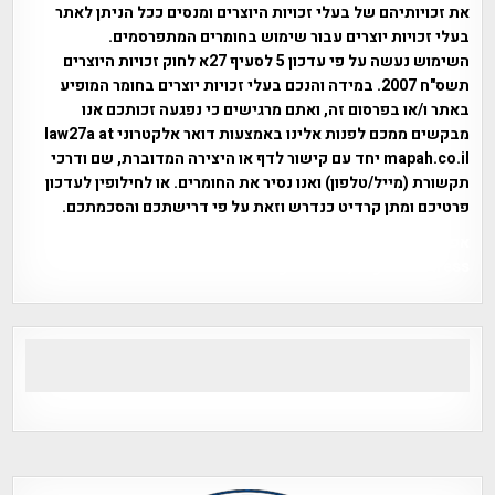
את זכויותיהם של בעלי זכויות היוצרים ומנסים ככל הניתן לאתר
בעלי זכויות יוצרים עבור שימוש בחומרים המתפרסמים.
השימוש נעשה על פי עדכון 5 לסעיף 27א לחוק זכויות היוצרים
תשס"ח 2007. במידה והנכם בעלי זכויות יוצרים בחומר המופיע
באתר ו/או בפרסום זה, ואתם מרגישים כי נפגעה זכותכם אנו
מבקשים ממכם לפנות אלינו באמצעות דואר אלקטרוני law27a at
mapah.co.il יחד עם קישור לדף או היצירה המדוברת, שם ודרכי
תקשורת (מייל/טלפון) ואנו נסיר את החומרים. או לחילופין לעדכון
פרטיכם ומתן קרדיט כנדרש וזאת על פי דרישתכם והסכמתכם.
אפי אליאן , היסטוריה על המפה , פרוייקט טיגארט , Efi Elian ,
Tegart Fort , tegart fortress