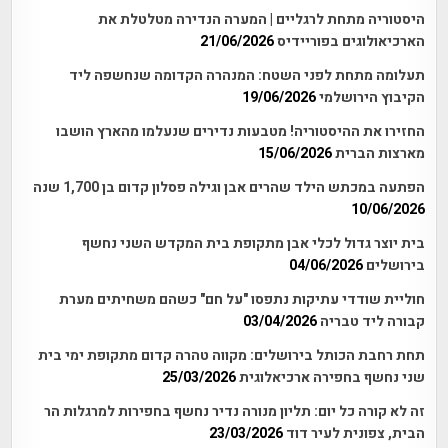
היסטוריה מתחת לרגליים | המערה הנדירה מטלטלת את
הארכיאולוגים בפוריידיס
21/06/2026
תעלומה מתחת לפני השטח: המנהרה הקדומה שנחשפה ליד
הקיבוץ הירושלמי
19/06/2026
החזירו את ההיסטוריה! מטבעות נדירים שנעלמו מהארץ הושבו
מארצות הברית
15/06/2026
הפתעה במכתש הילד שהרים אבן וגילה פסלון קדום בן 1,700 שנה
10/06/2026
בית יוצר גדול לכלי אבן מתקופת בית המקדש השני נחשף
בירושלים
04/06/2026
חוליית שודדי עתיקות נתפסו "על חם" כשהם משחיתים מערת
קבורה ליד טבריה
03/04/2026
תחת רחבת הכותל בירושלים: מקווה טהרה קדום מתקופת ימי בית
שני נחשף בחפירה ארכיאלוגית
25/03/2026
זה לא קורה כל יום: תליון מנורה נדיר נחשף בחפירות למרגלות הר
הבית, צפונית לעיר דוד
23/03/2026