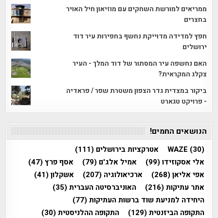
ממריאים למורשת השחקים עם מוזיאון חיל האויר
בחצרים
חפץ למדידה מדוייקת נחשף בחפירות עיר דוד
ירושלים
האם נחשפה עיר המסתור של דוד המלך - העיר
צקלג המקראית?
ביקור במצדית גדר הצפון משטרת שפר / פראדיה
- פרויקט טגארט
הנושאים החמים!
(30)
WAZE
אטרקציות בירושלים
(111)
אלי אסקוזידו
(99)
אמיל אלג'ם
(79)
אסף פרץ
(47)
אפי אליאן
(268)
ארכיאולוגיה
(207)
אשקלון
(41)
אתר עתיקות
(216)
האוניברסיטה העברית
(35)
היחידה למניעת שוד ברשות העתיקות
(77)
התקופה הביזנטית
(129)
התקופה ההלניסטית
(30)