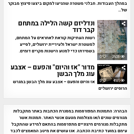
במהלך העבודות. חבלני משטרה שהגיעו למקום ביצעו פיצוץ מבוקר
של…
ונדליזם קשה הלילה במתחם
קבר דוד
רשות העתיקות קוראת לאחראים על המתחם,
למשטרת ישראל ולעיריית ירושלים, לסייע
בשמירתו כדי למנוע הישנות מקרים דומים.
0
2539
מדור "אז והיום" והפעם – אצבע
עוג מלך הבשן
0
4171
אז והיום והפעם – אצבע עוג מלך הבשן במגרש
הרוסים ירושלים
הבהרה:
התמונות המפורסמות במסגרת הכתבות באתר מתקבלות
מגורמים שונים ו/או מצולמות מטעם אנשי האתר. תמונות אשר
מתקבלות מגורמים חיצוניים מתפרסמות בהתאם למידע שהתקבל
עימם במועד כתיבת הכתבה. אנו עושים את מיטב המאמצים לכבד