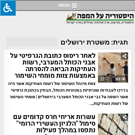
Ski
MENU
t
conten
תגית:
משטרת ירושלים
לאחר ריסוס כתובת הגרפיטי על
אבני הכותל המערבי, רשות
העתיקות הביאה להסרתה
באמצעות צוות מומחי השימור
22
968
צוות מינהל השימור של רשות העתיקות אשר היה
בדרכו לעבודות שגרתיות במנהרות הכותל, הבחין בכתובת גרפיטי
אשר רוססה על גבי אבני הכותל המערבי בירושלים | מומחי השימור
של רשות העתיקות,…
עשרות אריחי חרס קדומים עם
סימול "הלגיון העשירי הרומי"
נתפסו במהלך פעילות