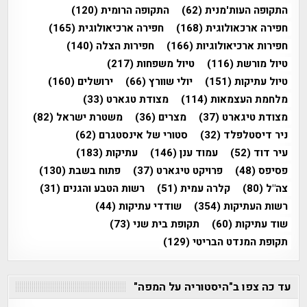
התקופה העות'מנית
(62)
התקופה הרומית
(120)
חפירה ארכאולוגית
(168)
חפירה ארכיאולוגית
(165)
חפירות ארכיאולוגיות
(166)
חפירות הצלה
(140)
טיול מורשת
(116)
טיול משפחות
(217)
טיול עתיקות
(151)
יולי שוורץ
(66)
ירושלים
(160)
מלחמת העצמאות
(114)
מצודת טגארט
(33)
מצודת טיגארט
(37)
מצרים
(36)
משטרת ישראל
(82)
ניר דיסטלפלד
(32)
סטורי של אינסטגרם
(62)
עיר דוד
(52)
עמוד ענן
(146)
עתיקות
(183)
פסיפס
(48)
פרויקט טיגארט
(37)
פתוח בשבת
(130)
צה"ל
(80)
קלרה עמית
(51)
רשות הטבע והגנים
(31)
רשות העתיקות
(354)
שודדי עתיקות
(44)
שוד עתיקות
(60)
תקופת בית שני
(73)
תקופת המנדט הבריטי
(129)
עד כה צפו ב"היסטוריה על המפה"