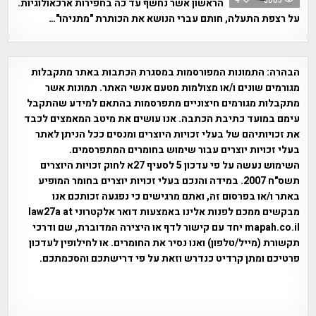
הראשון אשר נחשף עד כה בחפירות ארכאולוגיות.
על רצפת התעלה, חותם עברי הנושא את הכותרת "מתניהו"…
הבהרה:
התמונות המפורסמות במסגרת הכתבות באתר מתקבלות
מגורמים שונים ו/או מצולמות מטעם אנשי האתר. תמונות אשר
מתקבלות מגורמים חיצוניים מתפרסמות בהתאם למידע שהתקבל
עימם במועד כתיבת הכתבה. אנו עושים את מיטב המאמצים לכבד
את זכויותיהם של בעלי זכויות היוצרים ומנסים ככל הניתן לאתר
בעלי זכויות יוצרים עבור שימוש בחומרים המתפרסמים.
השימוש נעשה על פי עדכון 5 לסעיף 27א לחוק זכויות היוצרים
תשס"ח 2007. במידה והנכם בעלי זכויות יוצרים בחומר המופיע
באתר ו/או בפרסום זה, ואתם מרגישים כי נפגעה זכותכם אנו
מבקשים ממכם לפנות אלינו באמצעות דואר אלקטרוני law27a at
mapah.co.il יחד עם קישור לדף או היצירה המדוברת, שם ודרכי
תקשורת (מייל/טלפון) ואנו נסיר את החומרים. או לחילופין לעדכון
פרטיכם ומתן קרדיט כנדרש וזאת על פי דרישתכם והסכמתכם.
אפי אליאן , היסטוריה על המפה , פרוייקט טיגארט , Efi Elian ,
Tegart Fort , tegart fortress