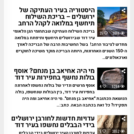
היסטוריה בעיר העתיקה של
ירושלים – בריכת השילוח
תיחשף במלואה לקהל הרחב
בריכת השילוח העתיקה שבתחומי הגן הלאומי
35
3866
עיר דוד שבירושלים תיחשף ותיפתח במלואה
מחדש לציבור הרחב! בשל החשיבות הרבה של הבריכה לאורך
ה-150 השנים האחרונות, היותה הבריכה מוקד משיכה לחוקרים
וארכאולוגים…
מי היה אחיאב בן מנחם? אוסף
בולות נחשף בחפירות עיר דוד
אוסף מרשים ונדיר של בולות נחשפו לאחרונה
4
5284
בחפירות עיר דוד, בין הבולות שנחשפו, בולה
הנושאת הכתובת "אחיאב בן מנחם". מי היה אחיאב ומה היה
תפקידו? כל זאת בכתבה הבאה. כתב:…
עדויות חדשות לחורבן ירושלים
בידי הבבלים נחשפו בעיר דוד
5
3852
עדויות לחורבן העיר ירושלים בידי הבבלים