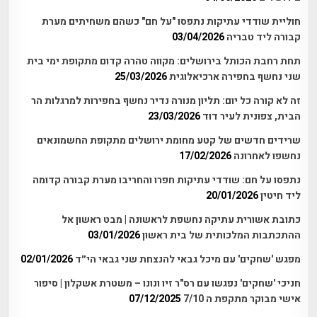
חוליית שודדי עתיקות נתפסו "על חם" כשהם משחיתים מערת
קבורה ליד טבריה
03/04/2026
תחת רחבת הכותל בירושלים: מקווה טהרה קדום מתקופת ימי בית
שני נחשף בחפירה ארכיאלוגית
25/03/2026
זה לא קורה כל יום: תליון מנורה נדיר נחשף בחפירות למרגלות הר
הבית, צפונית לעיר דוד
23/03/2026
שרידים חדשים של קטע מחומת ירושלים מתקופת החשמונאים
נחשפו לאחרונה
17/02/2026
נתפסו על חם: שודדי עתיקות חפרו והחריבו מערת קבורה קדומה
ליד חיטין
20/01/2026
כתובת אשורית עתיקה נחשפת לראשונה | מבט ראשון אל
ההתכתבות המלכותית של בית ראשון
03/01/2026
מפגש 'שחקים' עם מיכל גבאי להנצחת שני גבאי הי״ד
02/01/2026
חניכי 'שחקים' נפגשו עם רס"ר זיו ונונו – משטרת אשקלון | סיפור
אישי מבוקר מתקפת ה 7/10
07/12/2025