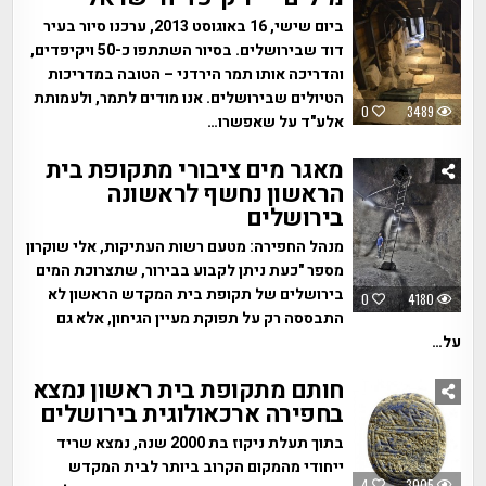
ביום שישי, 16 באוגוסט 2013, ערכנו סיור בעיר
דוד שבירושלים. בסיור השתתפו כ-50 ויקיפדים,
והדריכה אותו תמר הירדני – הטובה במדריכות
הטיולים שבירושלים. אנו מודים לתמר, ולעמותת
0
3489
אלע"ד על שאפשרו…
מאגר מים ציבורי מתקופת בית
הראשון נחשף לראשונה
בירושלים
מנהל החפירה: מטעם רשות העתיקות, אלי שוקרון
מספר "כעת ניתן לקבוע בבירור, שתצרוכת המים
בירושלים של תקופת בית המקדש הראשון לא
0
4180
התבססה רק על תפוקת מעיין הגיחון, אלא גם
על…
חותם מתקופת בית ראשון נמצא
בחפירה ארכאולוגית בירושלים
בתוך תעלת ניקוז בת 2000 שנה, נמצא שריד
ייחודי מהמקום הקרוב ביותר לבית המקדש
4
3005