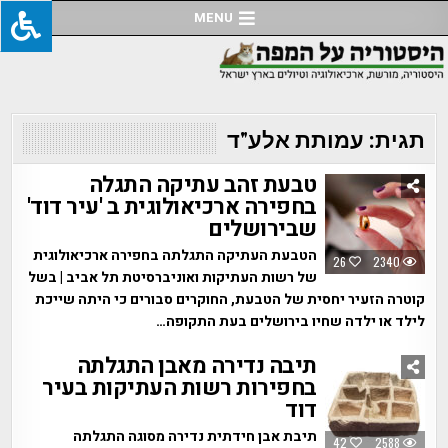
Ski
MENU
t
conten
תגית:
עמותת אלע"ד
טבעת זהב עתיקה התגלה
בחפירה ארכיאולוגית ב 'עיר דוד'
שבירושלים
הטבעת העתיקה התגלתה בחפירה ארכיאולוגית
26
2340
של רשות העתיקות ואוניברסיטת תל אביב | בשל
קוטרה הזעיר יחסית של הטבעת, החוקרים סבורים כי היתה שייכת
לילד או ילדה שחיו בירושלים בעת התקופה…
תיבה נדירה מאבן התגלתה
בחפירות רשות העתיקות בעיר
דוד
תיבת אבן חידתית נדירה מסוגה התגלתה
42
2588