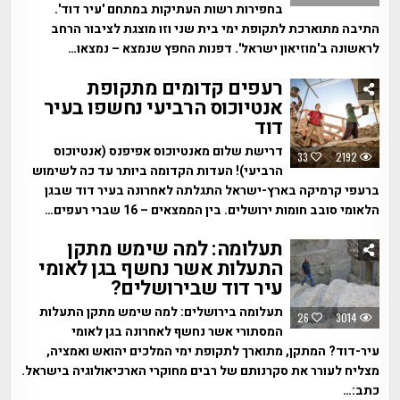
בחפירות רשות העתיקות במתחם 'עיר דוד'.
התיבה מתוארכת לתקופת ימי בית שני וזו מוצגת לציבור הרחב
לראשונה ב'מוזיאון ישראל'. דפנות החפץ שנמצא – נמצאו…
רעפים קדומים מתקופת
אנטיוכוס הרביעי נחשפו בעיר
דוד
דרישת שלום מאנטיוכוס אפיפנס (אנטיוכוס
33
2192
הרביעי)! העדות הקדומה ביותר עד כה לשימוש
ברעפי קרמיקה בארץ-ישראל התגלתה לאחרונה בעיר דוד שבגן
הלאומי סובב חומות ירושלים. בין הממצאים – 16 שברי רעפים…
תעלומה: למה שימש מתקן
התעלות אשר נחשף בגן לאומי
עיר דוד שבירושלים?
תעלומה בירושלים: למה שימש מתקן התעלות
26
3014
המסתורי אשר נחשף לאחרונה בגן לאומי
עיר-דוד? המתקן, מתוארך לתקופת ימי המלכים יהואש ואמציה,
מצליח לעורר את סקרנותם של רבים מחוקרי הארכיאולוגיה בישראל.
כתב:…