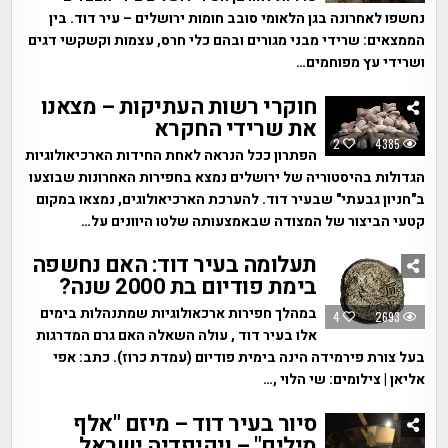
נחשפו לאחרונה בגן הלאומי סובב חומות ירושלים – עיר דוד. בין
הממצאים: שרידי מבני מגורים ובהם כלי חרס, עצמות וקשקשי דגים
ושרידי עץ מפוחמים…
חוקרי רשות העתיקות – מצאנו
את שרידי החקרא
2
4385
הפתרון ככל הנראה לאחת החידות הארכיאולוגיות
הגדולות בהיסטוריה של ירושלים נמצא בחפירות האחרונות שבוצעו
ב"חניון גבעתי" שבעיר דוד. להערכת הארכיאולוגים, נמצאו במקום
קטעי הביצור של המצודה שבאמצעותה שלטו היוונים על…
תעלומה בעיר דוד: האם נחשפה
בימת פודיום בת 2000 שנה?
במהלך חפירות ארכאולוגיות שמתנהלות בימים
4
2693
אלו בעיר דוד , עולה השאלה האם גרם המדרגות
בעל צורת פירמידה הינה בימית פודיום (עמדת כרוז). כתב: אפי
אליאן | צילומים: שי הלוי ,…
סיור בעיר דוד – מיזם "אלף
מילים" – ויקיפדיה ישראל