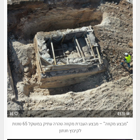
86
4978
"מבצע מקווה" – מבצע העברת מקווה טהרה עתיק במשקל 65 טונות
לקיבוץ חנתון