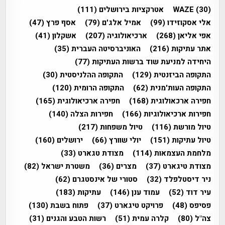
(30)
WAZE
אטרקציות בירושלים
(111)
אלי אסקוזידו
(99)
אמיל אלג'ם
(79)
אסף פרץ
(47)
אפי אליאן
(268)
ארכיאולוגיה
(207)
אשקלון
(41)
אתר עתיקות
(216)
האוניברסיטה העברית
(35)
היחידה למניעת שוד ברשות העתיקות
(77)
התקופה הביזנטית
(129)
התקופה ההלניסטית
(30)
התקופה העות'מנית
(62)
התקופה הרומית
(120)
חפירה ארכאולוגית
(168)
חפירה ארכיאולוגית
(165)
חפירות ארכיאולוגיות
(166)
חפירות הצלה
(140)
טיול מורשת
(116)
טיול משפחות
(217)
טיול עתיקות
(151)
יולי שוורץ
(66)
ירושלים
(160)
מלחמת העצמאות
(114)
מצודת טגארט
(33)
מצודת טיגארט
(37)
מצרים
(36)
משטרת ישראל
(82)
ניר דיסטלפלד
(32)
סטורי של אינסטגרם
(62)
עיר דוד
(52)
עמוד ענן
(146)
עתיקות
(183)
פסיפס
(48)
פרויקט טיגארט
(37)
פתוח בשבת
(130)
צה"ל
(80)
קלרה עמית
(51)
רשות הטבע והגנים
(31)