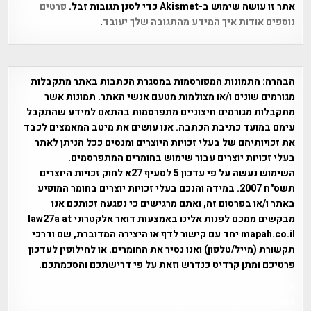
אתר זו עושה שימוש ב-Akismet כדי לסנן תגובות זבל.
פרטים
נוספים אודות איך המידע מהתגובה שלך יעובד
.
הבהרה:
התמונות המפורסמות במסגרת הכתבות באתר מתקבלות
מגורמים שונים ו/או מצולמות מטעם אנשי האתר. תמונות אשר
מתקבלות מגורמים חיצוניים מתפרסמות בהתאם למידע שהתקבל
עימם במועד כתיבת הכתבה. אנו עושים את מיטב המאמצים לכבד
את זכויותיהם של בעלי זכויות היוצרים ומנסים ככל הניתן לאתר
בעלי זכויות יוצרים עבור שימוש בחומרים המתפרסמים.
השימוש נעשה על פי עדכון 5 לסעיף 27א לחוק זכויות היוצרים
תשס"ח 2007. במידה והנכם בעלי זכויות יוצרים בחומר המופיע
באתר ו/או בפרסום זה, ואתם מרגישים כי נפגעה זכותכם אנו
מבקשים ממכם לפנות אלינו באמצעות דואר אלקטרוני law27a at
mapah.co.il יחד עם קישור לדף או היצירה המדוברת, שם ודרכי
תקשורת (מייל/טלפון) ואנו נסיר את החומרים. או לחילופין לעדכון
פרטיכם ומתן קרדיט כנדרש וזאת על פי דרישתכם והסכמתכם.
אפי אליאן , היסטוריה על המפה , פרוייקט טיגארט , Efi Elian ,
Tegart Fort , tegart fortress