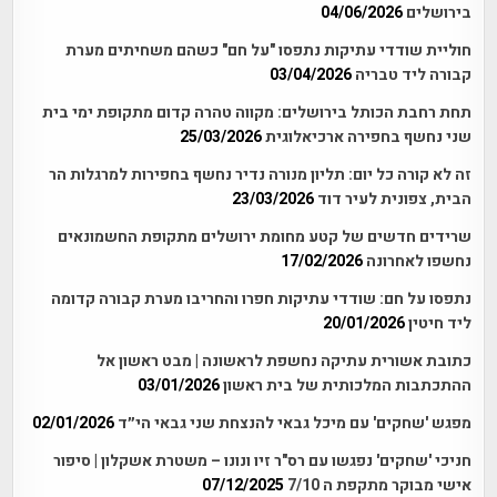
בירושלים
04/06/2026
חוליית שודדי עתיקות נתפסו "על חם" כשהם משחיתים מערת
קבורה ליד טבריה
03/04/2026
תחת רחבת הכותל בירושלים: מקווה טהרה קדום מתקופת ימי בית
שני נחשף בחפירה ארכיאלוגית
25/03/2026
זה לא קורה כל יום: תליון מנורה נדיר נחשף בחפירות למרגלות הר
הבית, צפונית לעיר דוד
23/03/2026
שרידים חדשים של קטע מחומת ירושלים מתקופת החשמונאים
נחשפו לאחרונה
17/02/2026
נתפסו על חם: שודדי עתיקות חפרו והחריבו מערת קבורה קדומה
ליד חיטין
20/01/2026
כתובת אשורית עתיקה נחשפת לראשונה | מבט ראשון אל
ההתכתבות המלכותית של בית ראשון
03/01/2026
מפגש 'שחקים' עם מיכל גבאי להנצחת שני גבאי הי״ד
02/01/2026
חניכי 'שחקים' נפגשו עם רס"ר זיו ונונו – משטרת אשקלון | סיפור
אישי מבוקר מתקפת ה 7/10
07/12/2025