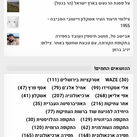
על פסגת הר געש בארץ ישראל (הר בנטל)
צילומי תיעוד העיר אשקלון ויישובי הסביבה -
1955
אבישב טל, תושב חיספין העובד בחפירה
בתקופת הקורונה, עם טבעת שחשף באתר. צילום:
יניב ברמן
הנושאים החמים!
(30)
WAZE
אטרקציות בירושלים
(111)
אלי אסקוזידו
(99)
אמיל אלג'ם
(79)
אסף פרץ
(47)
אפי אליאן
(268)
ארכיאולוגיה
(207)
אשקלון
(41)
אתר עתיקות
(216)
האוניברסיטה העברית
(35)
היחידה למניעת שוד ברשות העתיקות
(77)
התקופה הביזנטית
(129)
התקופה ההלניסטית
(30)
התקופה העות'מנית
(62)
התקופה הרומית
(120)
חפירה ארכאולוגית
(168)
חפירה ארכיאולוגית
(165)