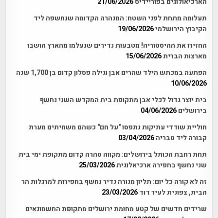
הארכיאולוגים בפוריידיס
21/06/2026
תעלומה מתחת לפני השטח: המנהרה הקדומה שנחשפה ליד
הקיבוץ הירושלמי
19/06/2026
החזירו את ההיסטוריה! מטבעות נדירים שנעלמו מהארץ הושבו
מארצות הברית
15/06/2026
הפתעה במכתש הילד שהרים אבן וגילה פסלון קדום בן 1,700 שנה
10/06/2026
בית יוצר גדול לכלי אבן מתקופת בית המקדש השני נחשף
בירושלים
04/06/2026
חוליית שודדי עתיקות נתפסו "על חם" כשהם משחיתים מערת
קבורה ליד טבריה
03/04/2026
תחת רחבת הכותל בירושלים: מקווה טהרה קדום מתקופת ימי בית
שני נחשף בחפירה ארכיאלוגית
25/03/2026
זה לא קורה כל יום: תליון מנורה נדיר נחשף בחפירות למרגלות הר
הבית, צפונית לעיר דוד
23/03/2026
שרידים חדשים של קטע מחומת ירושלים מתקופת החשמונאים