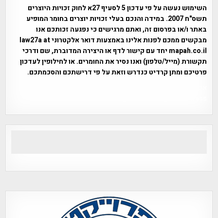
השימוש נעשה על פי עדכון 5 לסעיף 27א לחוק זכויות היוצרים
תשס"ח 2007. במידה והנכם בעלי זכויות יוצרים בחומר המופיע
באתר ו/או בפרסום זה, ואתם מרגישים כי נפגעה זכותכם אנו
מבקשים ממכם לפנות אלינו באמצעות דואר אלקטרוני law27a at
mapah.co.il יחד עם קישור לדף או היצירה המדוברת, שם ודרכי
תקשורת (מייל/טלפון) ואנו נסיר את החומרים. או לחילופין לעדכון
פרטיכם ומתן קרדיט כנדרש וזאת על פי דרישתכם והסכמתכם.
אפי אליאן , היסטוריה על המפה , פרוייקט טיגארט , Efi Elian ,
Tegart Fort , tegart fortress