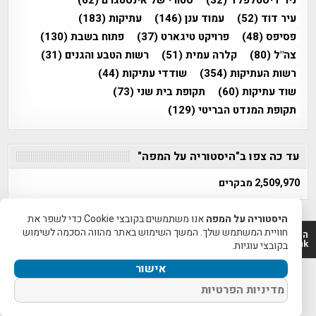
ניר דיסטלפלד
(32)
סטורי של אינסטגרם
(62)
עיר דוד
(52)
עמוד ענן
(146)
עתיקות
(183)
פסיפס
(48)
פרויקט טיגארט
(37)
פתוח בשבת
(130)
צה"ל
(80)
קלרה עמית
(51)
רשות הטבע והגנים
(31)
רשות העתיקות
(354)
שודדי עתיקות
(44)
שוד עתיקות
(60)
תקופת בית שני
(73)
תקופת המנדט הבריטי
(129)
עד כה צפו ב"היסטוריה על המפה"
2,509,970 מבקרים
היסטוריה על המפה
אנו משתמשים בקובצי Cookie כדי לשפר את
חוויית המשתמש שלך. המשך השימוש באתר מהווה הסכמה לשימוש
היסטוריה על המפה 2011-2026 | פרוייקט טיגארט 2012-2026|
www.mapah.co.il | www.tegart.uk
בקובצי עוגיות.
אישור
מדיניות הפרטיות