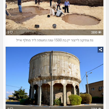
3
3890
גת עתיקה לייצור יין בת 1500 שנה נחשפה ליד מחלף אייל
0
2394