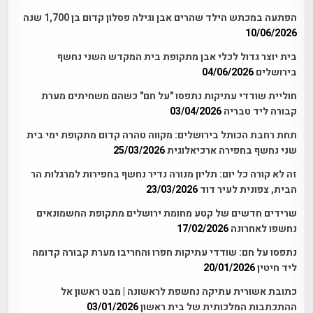
הפתעה במכתש הילד שהרים אבן וגילה פסלון קדום בן 1,700 שנה
10/06/2026
בית יוצר גדול לכלי אבן מתקופת בית המקדש השני נחשף
בירושלים
04/06/2026
חוליית שודדי עתיקות נתפסו "על חם" כשהם משחיתים מערת
קבורה ליד טבריה
03/04/2026
תחת רחבת הכותל בירושלים: מקווה טהרה קדום מתקופת ימי בית
שני נחשף בחפירה ארכיאלוגית
25/03/2026
זה לא קורה כל יום: תליון מנורה נדיר נחשף בחפירות למרגלות הר
הבית, צפונית לעיר דוד
23/03/2026
שרידים חדשים של קטע מחומת ירושלים מתקופת החשמונאים
נחשפו לאחרונה
17/02/2026
נתפסו על חם: שודדי עתיקות חפרו והחריבו מערת קבורה קדומה
ליד חיטין
20/01/2026
כתובת אשורית עתיקה נחשפת לראשונה | מבט ראשון אל
ההתכתבות המלכותית של בית ראשון
03/01/2026