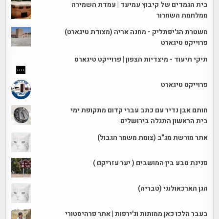
בית הגמדים של קיבוץ עמיעד | עמדת השמירה
ממלחמת השחרור
משטרת הג'יפתליק - מחנה אריה (מצודת טיגארט)
פרוייקט טיגארט
תיקי תיעוד - מיצדיות הצפון | פרוייקט טיגארט
פרוייקט טיגארט
חותם אבן נדיר עם כתב עברי קדום מתקופת ימי
בית הראשון התגלה בירושלים
אתר מורשת מג"ב (צומת משמר הגבול)
פנינת טבע בין המושבים ( יער עזריקם )
הגן הארכאולוגי (טבריה)
בעבר הלכו כאן ממותות וג'ירפות | אתר פרהיסטורי