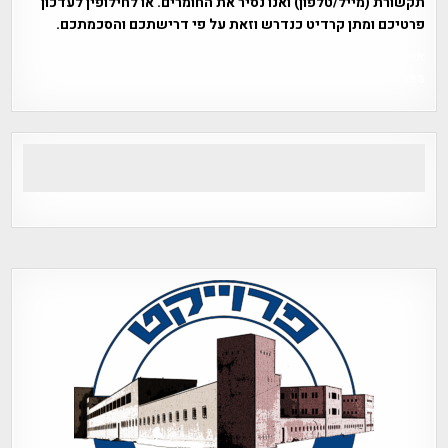
תקשורת (מייל/טלפון) ואנו נסיר את החומרים. או לחילופין לעדכון
פרטיכם ומתן קרדיט כנדרש וזאת על פי דרישתכם והסכמתכם.
אפי אליאן , היסטוריה על המפה , פרוייקט טיגארט , Efi Elian ,
Tegart Fort , tegart fortress