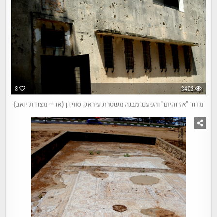
8
3403
מדור "אז והיום" והפעם: מבנה משטרת עיראק סווידן (או – מצודת יואב)