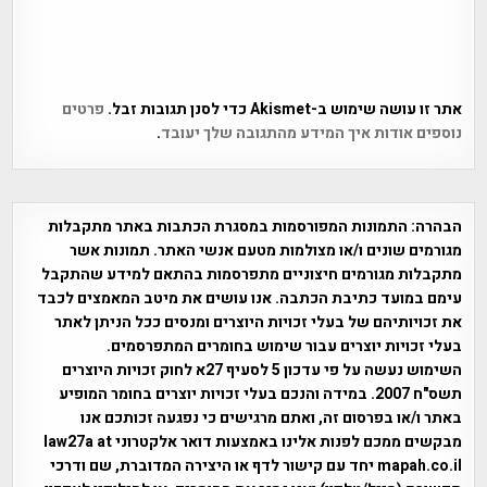
אתר זו עושה שימוש ב-Akismet כדי לסנן תגובות זבל.
פרטים
נוספים אודות איך המידע מהתגובה שלך יעובד
.
הבהרה:
התמונות המפורסמות במסגרת הכתבות באתר מתקבלות
מגורמים שונים ו/או מצולמות מטעם אנשי האתר. תמונות אשר
מתקבלות מגורמים חיצוניים מתפרסמות בהתאם למידע שהתקבל
עימם במועד כתיבת הכתבה. אנו עושים את מיטב המאמצים לכבד
את זכויותיהם של בעלי זכויות היוצרים ומנסים ככל הניתן לאתר
בעלי זכויות יוצרים עבור שימוש בחומרים המתפרסמים.
השימוש נעשה על פי עדכון 5 לסעיף 27א לחוק זכויות היוצרים
תשס"ח 2007. במידה והנכם בעלי זכויות יוצרים בחומר המופיע
באתר ו/או בפרסום זה, ואתם מרגישים כי נפגעה זכותכם אנו
מבקשים ממכם לפנות אלינו באמצעות דואר אלקטרוני law27a at
mapah.co.il יחד עם קישור לדף או היצירה המדוברת, שם ודרכי