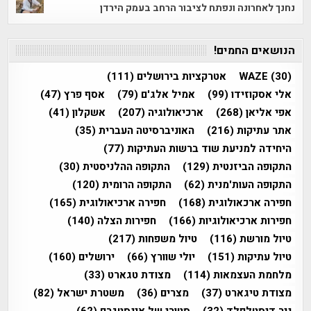
נחנך לאחרונה ונפתח לציבור הרחב בעמק הירדן
הנושאים החמים!
(30)
WAZE
אטרקציות בירושלים
(111)
אלי אסקוזידו
(99)
אמיל אלג'ם
(79)
אסף פרץ
(47)
אפי אליאן
(268)
ארכיאולוגיה
(207)
אשקלון
(41)
אתר עתיקות
(216)
האוניברסיטה העברית
(35)
היחידה למניעת שוד ברשות העתיקות
(77)
התקופה הביזנטית
(129)
התקופה ההלניסטית
(30)
התקופה העות'מנית
(62)
התקופה הרומית
(120)
חפירה ארכאולוגית
(168)
חפירה ארכיאולוגית
(165)
חפירות ארכיאולוגיות
(166)
חפירות הצלה
(140)
טיול מורשת
(116)
טיול משפחות
(217)
טיול עתיקות
(151)
יולי שוורץ
(66)
ירושלים
(160)
מלחמת העצמאות
(114)
מצודת טגארט
(33)
מצודת טיגארט
(37)
מצרים
(36)
משטרת ישראל
(82)