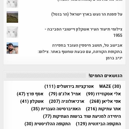
על פסגת הר געש בארץ ישראל (הר בנטל)
צילומי תיעוד העיר אשקלון ויישובי הסביבה -
1955
אבישב טל, תושב חיספין העובד בחפירה
בתקופת הקורונה, עם טבעת שחשף באתר. צילום:
יניב ברמן
הנושאים החמים!
(30)
WAZE
אטרקציות בירושלים
(111)
אלי אסקוזידו
(99)
אמיל אלג'ם
(79)
אסף פרץ
(47)
אפי אליאן
(268)
ארכיאולוגיה
(207)
אשקלון
(41)
אתר עתיקות
(216)
האוניברסיטה העברית
(35)
היחידה למניעת שוד ברשות העתיקות
(77)
התקופה הביזנטית
(129)
התקופה ההלניסטית
(30)