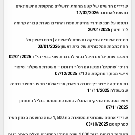
שרידים חדשים של קטע מחומת ירושלים מתקופת החשמונאים
נחשפו לאחרונה
17/02/2026
נתפסו על חם: שודדי עתיקות חפרו והחריבו מערת קבורה קדומה
ליד חיטין
20/01/2026
כתובת אשורית עתיקה נחשפת לראשונה | מבט ראשון אל
ההתכתבות המלכותית של בית ראשון
03/01/2026
מפגש 'שחקים' עם מיכל גבאי להנצחת שני גבאי הי״ד
02/01/2026
חניכי 'שחקים' נפגשו עם רס"ר זיו ונונו – משטרת אשקלון | סיפור
אישי מבוקר מתקפת ה 7/10
07/12/2025
גת עתיקה לייצור יין נחנכה בפארק ארכיאולוגי חדש במושב זרחיה
שבשפלה
11/11/2025
אוצר מטבעות עתיקים התגלה במערכת מסתור בגליל התחתון
07/11/2025
שרידי אחוזה שומרונית מפוארת בת 1,600 שנה נחשפה בצפון העיר
כפר קאסם
03/10/2025
פתילות קדומות בנות 4,000 שנה התגלו בחפירות הצלה באתר בניה