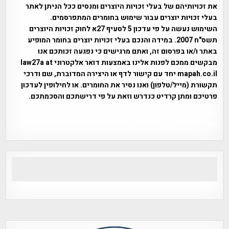
את זכויותיהם של בעלי זכויות היוצרים ומנסים ככל הניתן לאתר
בעלי זכויות יוצרים עבור שימוש בחומרים המתפרסמים.
השימוש נעשה על פי עדכון 5 לסעיף 27א לחוק זכויות היוצרים
תשס"ח 2007. במידה והנכם בעלי זכויות יוצרים בחומר המופיע
באתר ו/או בפרסום זה, ואתם מרגישים כי נפגעה זכותכם אנו
מבקשים ממכם לפנות אלינו באמצעות דואר אלקטרוני law27a at
mapah.co.il יחד עם קישור לדף או היצירה המדוברת, שם ודרכי
תקשורת (מייל/טלפון) ואנו נסיר את החומרים. או לחילופין לעדכון
פרטיכם ומתן קרדיט כנדרש וזאת על פי דרישתכם והסכמתכם.
אפי אליאן , היסטוריה על המפה , פרוייקט טיגארט , Efi Elian ,
Tegart Fort , tegart fortress