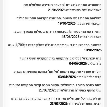
היסטוריה מתחת לרגליים | המערה הנדירה מטלטלת את
הארכיאולוגים בפוריידיס
21/06/2026
תעלומה מתחת לפני השטח: המנהרה הקדומה שנחשפה ליד
הקיבוץ הירושלמי
19/06/2026
החזירו את ההיסטוריה! מטבעות נדירים שנעלמו מהארץ הושבו
מארצות הברית
15/06/2026
הפתעה במכתש הילד שהרים אבן וגילה פסלון קדום בן 1,700 שנה
10/06/2026
בית יוצר גדול לכלי אבן מתקופת בית המקדש השני נחשף
בירושלים
04/06/2026
חוליית שודדי עתיקות נתפסו "על חם" כשהם משחיתים מערת
קבורה ליד טבריה
03/04/2026
תחת רחבת הכותל בירושלים: מקווה טהרה קדום מתקופת ימי בית
שני נחשף בחפירה ארכיאלוגית
25/03/2026
זה לא קורה כל יום: תליון מנורה נדיר נחשף בחפירות למרגלות הר
הבית, צפונית לעיר דוד
23/03/2026