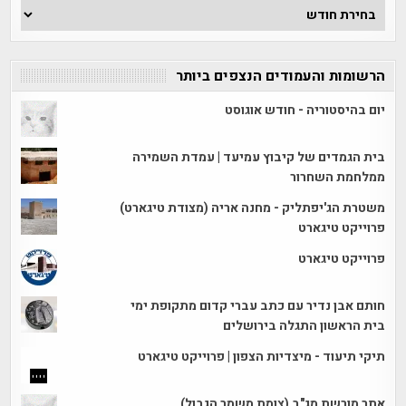
ארכיון
הכתבות
הרשומות והעמודים הנצפים ביותר
יום בהיסטוריה - חודש אוגוסט
בית הגמדים של קיבוץ עמיעד | עמדת השמירה
ממלחמת השחרור
משטרת הג'יפתליק - מחנה אריה (מצודת טיגארט)
פרוייקט טיגארט
פרוייקט טיגארט
חותם אבן נדיר עם כתב עברי קדום מתקופת ימי
בית הראשון התגלה בירושלים
תיקי תיעוד - מיצדיות הצפון | פרוייקט טיגארט
אתר מורשת מג"ב (צומת משמר הגבול)