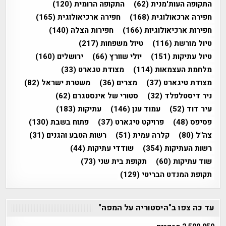
התקופה העות'מנית
(62)
התקופה הרומית
(120)
חפירה ארכאולוגית
(168)
חפירה ארכיאולוגית
(165)
חפירות ארכיאולוגיות
(166)
חפירות הצלה
(140)
טיול מורשת
(116)
טיול משפחות
(217)
טיול עתיקות
(151)
יולי שוורץ
(66)
ירושלים
(160)
מלחמת העצמאות
(114)
מצודת טגארט
(33)
מצודת טיגארט
(37)
מצרים
(36)
משטרת ישראל
(82)
ניר דיסטלפלד
(32)
סטורי של אינסטגרם
(62)
עיר דוד
(52)
עמוד ענן
(146)
עתיקות
(183)
פסיפס
(48)
פרויקט טיגארט
(37)
פתוח בשבת
(130)
צה"ל
(80)
קלרה עמית
(51)
רשות הטבע והגנים
(31)
רשות העתיקות
(354)
שודדי עתיקות
(44)
שוד עתיקות
(60)
תקופת בית שני
(73)
תקופת המנדט הבריטי
(129)
עד כה צפו ב"היסטוריה על המפה"