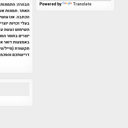
Powered by
Translate
הבהרה:
התמונות 
האתר. תמונות אש
הכתבה. אנו עושים
בעלי זכויות יוצר
יוצרים בחומר המו
תקשורת (מייל/טלפ
דרישתכם והסכמת
אפי אליאן , היסטוריה על המפה , 