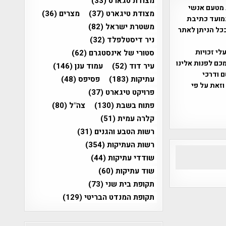
מצודת טגארט
(33)
 מטעם אנשי
מצודת טיגארט
(37)
מצרים
(36)
מועד כתיבת
משטרת ישראל
(82)
ככל הניתן לאתר
ניר דיסטלפלד
(32)
שס"ח 2007. במידה והנכם בעלי זכויות
סטורי של אינסטגרם
(62)
כם לפנות אלינו
עיר דוד
(52)
עמוד ענן
(146)
ברת, שם ודרכי
עתיקות
(183)
פסיפס
(48)
וזאת על פי
פרויקט טיגארט
(37)
פתוח בשבת
(130)
צה"ל
(80)
קלרה עמית
(51)
רשות הטבע והגנים
(31)
רשות העתיקות
(354)
שודדי עתיקות
(44)
שוד עתיקות
(60)
תקופת בית שני
(73)
תקופת המנדט הבריטי
(129)