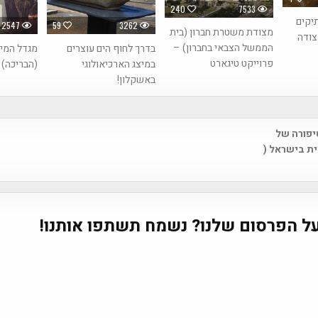
240
7533
יקים
2547
59
3262
מצודת משטרת חברון (בית
צודה
הממשל הצבאי בחברון) –
בדרך לחוף הים עוצרים
מגדל המים
פרוייקט טיגארט
במיצג הארכיאולוגי
(הבריכה)
באשקלון!
סיפורה של
na
ת בישראל (
ל הפרסום שלנו? נשמח תשתפו אותנו!