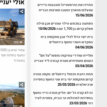
אולי יעניי
החזירו את ההיסטוריה! מטבעות נדירים
שנעלמו מהארץ הושבו מארצות הברית
15/06/2026
הפתעה במכתש הילד שהרים אבן וגילה
פסלון קדום בן 1,700 שנה
10/06/2026
בית יוצר גדול לכלי אבן מתקופת בית
המקדש השני נחשף בירושלים
3119
04/06/2026
נחשף בחולות חוף 
חוליית שודדי עתיקות נתפסו "על חם"
באשדוד
כשהם משחיתים מערת קבורה ליד טבריה
03/04/2026
תחת רחבת הכותל בירושלים: מקווה טהרה
קדום מתקופת ימי בית שני נחשף בחפירה
ארכיאלוגית
25/03/2026
זה לא קורה כל יום: תליון מנורה נדיר נחשף
בחפירות למרגלות הר הבית, צפונית לעיר
דוד
23/03/2026
3357