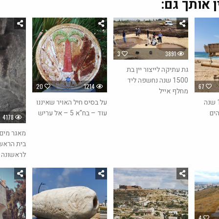
ן אותך גם:
3
3891
גת עתיקה לייצור יין בת
1500 שנה נחשפה ליד
20
1214
67
מחלף אייל
עמוד שיש בן 1500 שנה
על בסיס חיל האויר שאיננו
הים
עוד – בח"א 5 – אל עריש
4178
מאגר מים 
בית הראש
לראשונה 
4