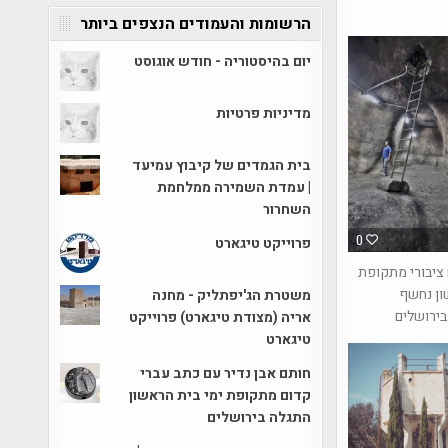
הרשומות והעמודים הנצפים ביותר
יום בהיסטוריה - חודש אוגוסט
מדיניות פרטיות
בית הגמדים של קיבוץ עמיעד
| עמדת השמירה ממלחמת
השחרור
0
פרוייקט טיגארט
ציבורי מתקופת
ון נחשף
משטרת הג'יפתליק - מחנה
בירושלים
אריה (מצודת טיגארט) פרוייקט
טיגארט
חותם אבן נדיר עם כתב עברי
קדום מתקופת ימי בית הראשון
התגלה בירושלים