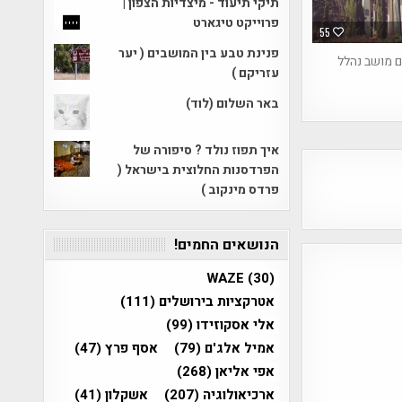
תיקי תיעוד - מיצדיות הצפון |
פרוייקט טיגארט
55
פנינת טבע בין המושבים ( יער
 מושב נהלל
עזריקם )
באר השלום (לוד)
איך תפוז נולד ? סיפורה של
הפרדסנות החלוצית בישראל (
פרדס מינקוב )
הנושאים החמים!
WAZE
(30)
אטרקציות בירושלים
(111)
אלי אסקוזידו
(99)
אמיל אלג'ם
(79)
אסף פרץ
(47)
אפי אליאן
(268)
ארכיאולוגיה
(207)
אשקלון
(41)