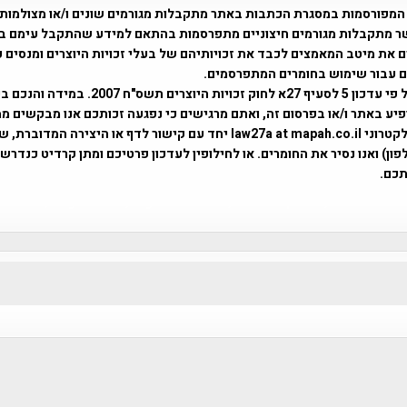
המפורסמות במסגרת הכתבות באתר מתקבלות מגורמים שונים ו/או מצולמות
ר מתקבלות מגורמים חיצוניים מתפרסמות בהתאם למידע שהתקבל עימם ב
 את מיטב המאמצים לכבד את זכויותיהם של בעלי זכויות היוצרים ומנסים 
ים עבור שימוש בחומרים המתפרסמים.
השימוש נעשה על פי עדכון 5 לסעיף 27א לחוק זכויות היוצרים ת
פיע באתר ו/או בפרסום זה, ואתם מרגישים כי נפגעה זכותכם אנו מבקשים ממ
באמצעות דואר אלקטרוני law27a at mapah.co.il יחד עם קישור לדף או היצירה המדו
ון) ואנו נסיר את החומרים. או לחילופין לעדכון פרטיכם ומתן קרדיט כנדרש 
כם.
פרוייקט טיגארט , Efi Elian , Tegart Fort , tegart fortress