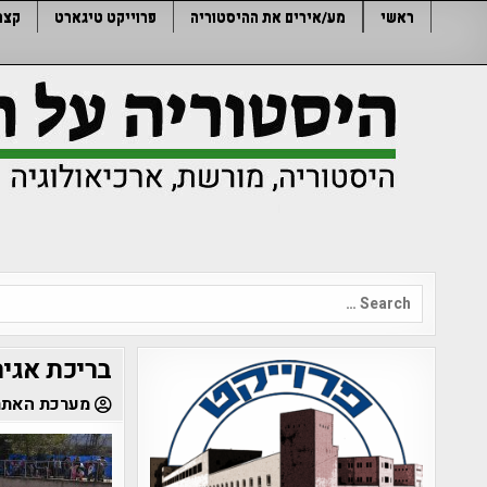
Ski
ראשי
מע/אירים את ההיסטוריה
פרוייקט טיגארט
קצר
t
conten
Search
for:
בריכת אגי
מערכת האתר