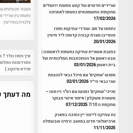
שרידים חדשים של קטע מחומת ירושלים
מצבור תכשיטים עת
מתקופת החשמונאים נחשפו לאחרונה
נחשפו בין שרידי מ
17/02/2026
צלבנית במודיעין
נתפסו על חם: שודדי עתיקות חפרו
והחריבו מערת קבורה קדומה ליד חיטין
20/01/2026
כתובת אשורית עתיקה נחשפת לראשונה |
Post
איך תפוז נולד ? 
מבט ראשון אל ההתכתבות המלכותית של
vigation
הפרדסנות החלוצי
בית ראשון
03/01/2026
פרדס מינקוב )
מפגש 'שחקים' עם מיכל גבאי להנצחת
שני גבאי הי״ד
02/01/2026
חניכי 'שחקים' נפגשו עם רס"ר זיו ונונו –
מה דעתך ע
משטרת אשקלון | סיפור אישי מבוקר
מתקפת ה 7/10
07/12/2025
גת עתיקה לייצור יין נחנכה בפארק
ארכיאולוגי חדש במושב זרחיה שבשפלה
11/11/2025