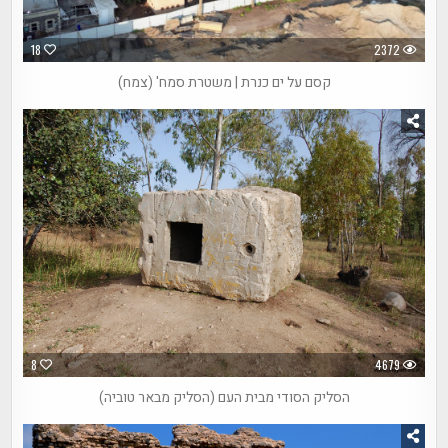
18
2372
קסם על ים כנרת | משטרת סמח' (צמח)
8
4679
הסליק הסודי מבית העם (הסליק מבאר טוביה)