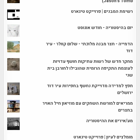
Jason’s Tomb)
רשימת המבנים | פרוייקט טיגארט
יום בהיסטוריה - חודש אוגוסט
הדמייה - חצר מבנה מלוכתי - שלום קוולר - עיר
דוד
מחקר חדש של רשות עתיקות חושף עדויות
לעוצמת התקיפה הרומית שהובילו לחורבן בית
שני
חפץ למדידה מדוייקת נחשף בחפירות עיר דוד
ירושלים
ממריאים למורשת השחקים עם מוזיאון חיל האויר
בחצרים
מע/אירים את ההיסטוריה
מומלצים לעיון | פרוייקט טיגארט