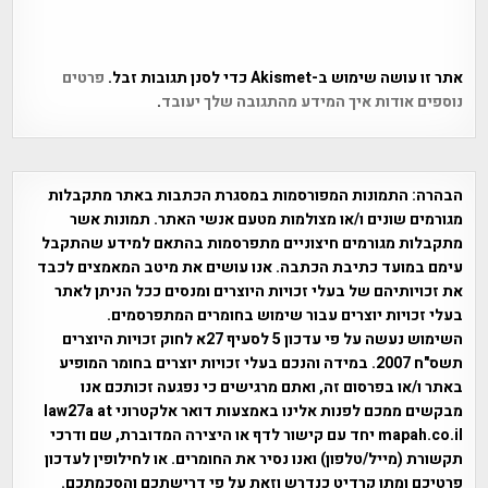
אתר זו עושה שימוש ב-Akismet כדי לסנן תגובות זבל.
פרטים
נוספים אודות איך המידע מהתגובה שלך יעובד
.
הבהרה:
התמונות המפורסמות במסגרת הכתבות באתר מתקבלות
מגורמים שונים ו/או מצולמות מטעם אנשי האתר. תמונות אשר
מתקבלות מגורמים חיצוניים מתפרסמות בהתאם למידע שהתקבל
עימם במועד כתיבת הכתבה. אנו עושים את מיטב המאמצים לכבד
את זכויותיהם של בעלי זכויות היוצרים ומנסים ככל הניתן לאתר
בעלי זכויות יוצרים עבור שימוש בחומרים המתפרסמים.
השימוש נעשה על פי עדכון 5 לסעיף 27א לחוק זכויות היוצרים
תשס"ח 2007. במידה והנכם בעלי זכויות יוצרים בחומר המופיע
באתר ו/או בפרסום זה, ואתם מרגישים כי נפגעה זכותכם אנו
מבקשים ממכם לפנות אלינו באמצעות דואר אלקטרוני law27a at
mapah.co.il יחד עם קישור לדף או היצירה המדוברת, שם ודרכי
תקשורת (מייל/טלפון) ואנו נסיר את החומרים. או לחילופין לעדכון
פרטיכם ומתן קרדיט כנדרש וזאת על פי דרישתכם והסכמתכם.