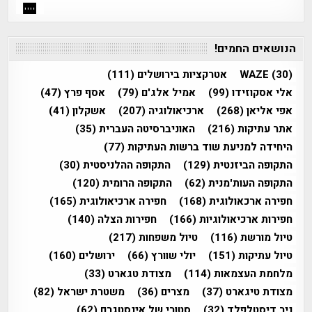
הנושאים החמים!
(30)
WAZE
אטרקציות בירושלים
(111)
אלי אסקוזידו
(99)
אמיל אלג'ם
(79)
אסף פרץ
(47)
אפי אליאן
(268)
ארכיאולוגיה
(207)
אשקלון
(41)
אתר עתיקות
(216)
האוניברסיטה העברית
(35)
היחידה למניעת שוד ברשות העתיקות
(77)
התקופה הביזנטית
(129)
התקופה ההלניסטית
(30)
התקופה העות'מנית
(62)
התקופה הרומית
(120)
חפירה ארכאולוגית
(168)
חפירה ארכיאולוגית
(165)
חפירות ארכיאולוגיות
(166)
חפירות הצלה
(140)
טיול מורשת
(116)
טיול משפחות
(217)
טיול עתיקות
(151)
יולי שוורץ
(66)
ירושלים
(160)
מלחמת העצמאות
(114)
מצודת טגארט
(33)
מצודת טיגארט
(37)
מצרים
(36)
משטרת ישראל
(82)
ניר דיסטלפלד
(32)
סטורי של אינסטגרם
(62)