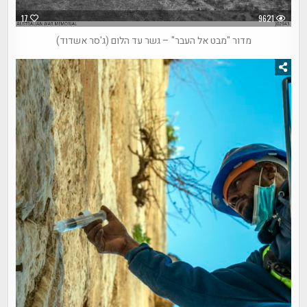
17
9621
מדור "מבט אל העבר" – גשר עד הלום (ג'סר אשדוד)