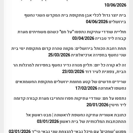
10/06/2026
בית יוצר גדול לכלי אבן מתקופת בית המקדש השני נחשף
בירושלים
04/06/2026
חוליית שודדי עתיקות נתפסו "על חם" כשהם משחיתים מערת
קבורה ליד טבריה
03/04/2026
תחת רחבת הכותל בירושלים: מקווה טהרה קדום מתקופת ימי בית
שני נחשף בחפירה ארכיאלוגית
25/03/2026
זה לא קורה כל יום: תליון מנורה נדיר נחשף בחפירות למרגלות הר
הבית, צפונית לעיר דוד
23/03/2026
שרידים חדשים של קטע מחומת ירושלים מתקופת החשמונאים
נחשפו לאחרונה
17/02/2026
נתפסו על חם: שודדי עתיקות חפרו והחריבו מערת קבורה קדומה
ליד חיטין
20/01/2026
כתובת אשורית עתיקה נחשפת לראשונה | מבט ראשון אל
ההתכתבות המלכותית של בית ראשון
03/01/2026
מפגש 'שחקים' עם מיכל גבאי להנצחת שני גבאי הי״ד
02/01/2026