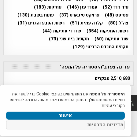
עיר דוד
(52)
עמוד ענן
(146)
עתיקות
(183)
פסיפס
(48)
פרויקט טיגארט
(37)
פתוח בשבת
(130)
צה"ל
(80)
קלרה עמית
(51)
רשות הטבע והגנים
(31)
רשות העתיקות
(354)
שודדי עתיקות
(44)
שוד עתיקות
(60)
תקופת בית שני
(73)
תקופת המנדט הבריטי
(129)
עד כה צפו ב"היסטוריה על המפה"
2,510,680 מבקרים
היסטוריה על המפה
אנו משתמשים בקובצי Cookie כדי לשפר את
חוויית המשתמש שלך. המשך השימוש באתר מהווה הסכמה לשימוש
היסטוריה על המפה 2011-2026 | פרוייקט טיגארט 2012-2026|
www.mapah.co.il | www.tegart.uk
בקובצי עוגיות.
אישור
מדיניות הפרטיות