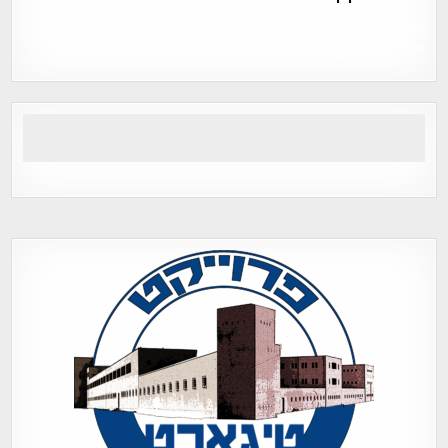
אפי אליאן , היסטוריה על המפה , פרוייקט טיגארט , Efi Elian ,
Tegart Fort , tegart fortress