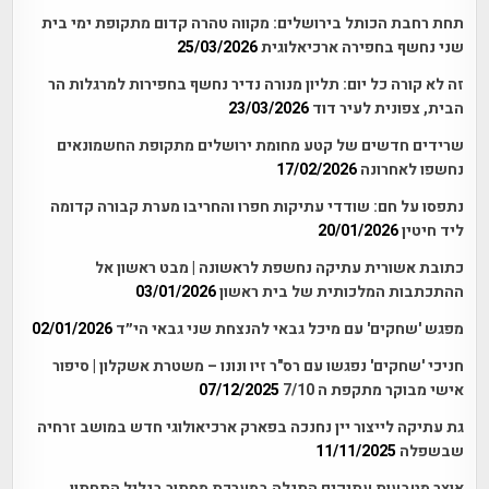
תחת רחבת הכותל בירושלים: מקווה טהרה קדום מתקופת ימי בית
שני נחשף בחפירה ארכיאלוגית
25/03/2026
זה לא קורה כל יום: תליון מנורה נדיר נחשף בחפירות למרגלות הר
הבית, צפונית לעיר דוד
23/03/2026
שרידים חדשים של קטע מחומת ירושלים מתקופת החשמונאים
נחשפו לאחרונה
17/02/2026
נתפסו על חם: שודדי עתיקות חפרו והחריבו מערת קבורה קדומה
ליד חיטין
20/01/2026
כתובת אשורית עתיקה נחשפת לראשונה | מבט ראשון אל
ההתכתבות המלכותית של בית ראשון
03/01/2026
מפגש 'שחקים' עם מיכל גבאי להנצחת שני גבאי הי״ד
02/01/2026
חניכי 'שחקים' נפגשו עם רס"ר זיו ונונו – משטרת אשקלון | סיפור
אישי מבוקר מתקפת ה 7/10
07/12/2025
גת עתיקה לייצור יין נחנכה בפארק ארכיאולוגי חדש במושב זרחיה
שבשפלה
11/11/2025
אוצר מטבעות עתיקים התגלה במערכת מסתור בגליל התחתון