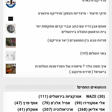
פרוייקט טיגארט
תיקי תיעוד - מיצדיות הצפון | פרוייקט טיגארט
חותם אבן נדיר עם כתב עברי קדום מתקופת ימי
בית הראשון התגלה בירושלים
פנינת טבע בין המושבים ( יער עזריקם )
באר השלום (לוד)
איך תפוז נולד ? סיפורה של הפרדסנות החלוצית
בישראל ( פרדס מינקוב )
הנושאים החמים!
(30)
WAZE
אטרקציות בירושלים
(111)
אלי אסקוזידו
(99)
אמיל אלג'ם
(79)
אסף פרץ
(47)
אפי אליאן
(268)
ארכיאולוגיה
(207)
אשקלון
(41)