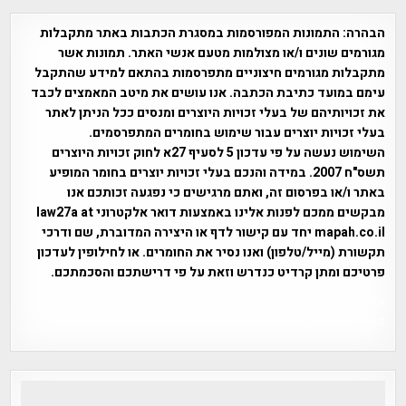
הבהרה:
התמונות המפורסמות במסגרת הכתבות באתר מתקבלות
מגורמים שונים ו/או מצולמות מטעם אנשי האתר. תמונות אשר
מתקבלות מגורמים חיצוניים מתפרסמות בהתאם למידע שהתקבל
עימם במועד כתיבת הכתבה. אנו עושים את מיטב המאמצים לכבד
את זכויותיהם של בעלי זכויות היוצרים ומנסים ככל הניתן לאתר
בעלי זכויות יוצרים עבור שימוש בחומרים המתפרסמים.
השימוש נעשה על פי עדכון 5 לסעיף 27א לחוק זכויות היוצרים
תשס"ח 2007. במידה והנכם בעלי זכויות יוצרים בחומר המופיע
באתר ו/או בפרסום זה, ואתם מרגישים כי נפגעה זכותכם אנו
מבקשים ממכם לפנות אלינו באמצעות דואר אלקטרוני law27a at
mapah.co.il יחד עם קישור לדף או היצירה המדוברת, שם ודרכי
תקשורת (מייל/טלפון) ואנו נסיר את החומרים. או לחילופין לעדכון
פרטיכם ומתן קרדיט כנדרש וזאת על פי דרישתכם והסכמתכם.
אפי אליאן , היסטוריה על המפה , פרוייקט טיגארט , Efi Elian ,
Tegart Fort , tegart fortress