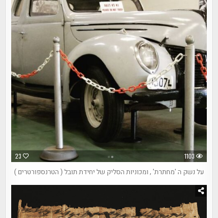
23
1103
על נשק ה 'מחתרת' , ומכוניות הסליק של יחידת תובל ( הטרנספורטרים )