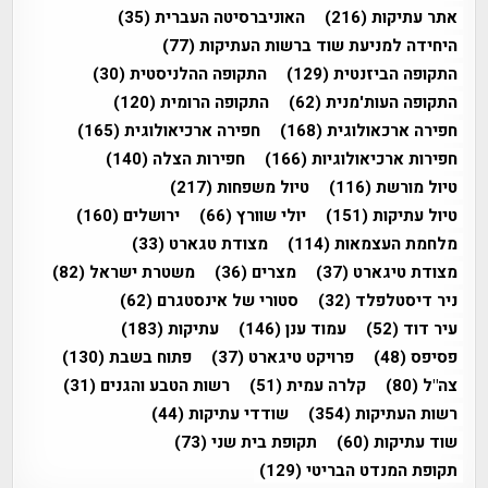
אתר עתיקות
(216)
האוניברסיטה העברית
(35)
היחידה למניעת שוד ברשות העתיקות
(77)
התקופה הביזנטית
(129)
התקופה ההלניסטית
(30)
התקופה העות'מנית
(62)
התקופה הרומית
(120)
חפירה ארכאולוגית
(168)
חפירה ארכיאולוגית
(165)
חפירות ארכיאולוגיות
(166)
חפירות הצלה
(140)
טיול מורשת
(116)
טיול משפחות
(217)
טיול עתיקות
(151)
יולי שוורץ
(66)
ירושלים
(160)
מלחמת העצמאות
(114)
מצודת טגארט
(33)
מצודת טיגארט
(37)
מצרים
(36)
משטרת ישראל
(82)
ניר דיסטלפלד
(32)
סטורי של אינסטגרם
(62)
עיר דוד
(52)
עמוד ענן
(146)
עתיקות
(183)
פסיפס
(48)
פרויקט טיגארט
(37)
פתוח בשבת
(130)
צה"ל
(80)
קלרה עמית
(51)
רשות הטבע והגנים
(31)
רשות העתיקות
(354)
שודדי עתיקות
(44)
שוד עתיקות
(60)
תקופת בית שני
(73)
תקופת המנדט הבריטי
(129)