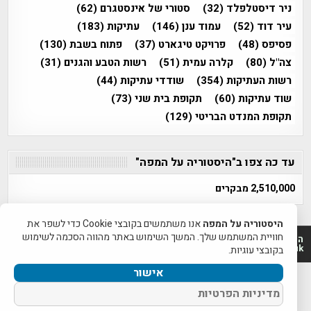
ניר דיסטלפלד
(32)
סטורי של אינסטגרם
(62)
עיר דוד
(52)
עמוד ענן
(146)
עתיקות
(183)
פסיפס
(48)
פרויקט טיגארט
(37)
פתוח בשבת
(130)
צה"ל
(80)
קלרה עמית
(51)
רשות הטבע והגנים
(31)
רשות העתיקות
(354)
שודדי עתיקות
(44)
שוד עתיקות
(60)
תקופת בית שני
(73)
תקופת המנדט הבריטי
(129)
עד כה צפו ב"היסטוריה על המפה"
2,510,000 מבקרים
היסטוריה על המפה
אנו משתמשים בקובצי Cookie כדי לשפר את
חוויית המשתמש שלך. המשך השימוש באתר מהווה הסכמה לשימוש
היסטוריה על המפה 2011-2026 | פרוייקט טיגארט 2012-2026|
www.mapah.co.il | www.tegart.uk
בקובצי עוגיות.
אישור
מדיניות הפרטיות