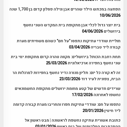
הפתעה במכתש הילד שהרים אבן וגילה פסלון קדום בן 1,700 שנה
10/06/2026
בית יוצר גדול לכלי אבן מתקופת בית המקדש השני נחשף
בירושלים
04/06/2026
חוליית שודדי עתיקות נתפסו "על חם" כשהם משחיתים מערת
קבורה ליד טבריה
03/04/2026
תחת רחבת הכותל בירושלים: מקווה טהרה קדום מתקופת ימי בית
שני נחשף בחפירה ארכיאלוגית
25/03/2026
זה לא קורה כל יום: תליון מנורה נדיר נחשף בחפירות למרגלות הר
הבית, צפונית לעיר דוד
23/03/2026
שרידים חדשים של קטע מחומת ירושלים מתקופת החשמונאים
נחשפו לאחרונה
17/02/2026
נתפסו על חם: שודדי עתיקות חפרו והחריבו מערת קבורה קדומה
ליד חיטין
20/01/2026
כתובת אשורית עתיקה נחשפת לראשונה | מבט ראשון אל
ההתכתבות המלכותית של בית ראשון
03/01/2026