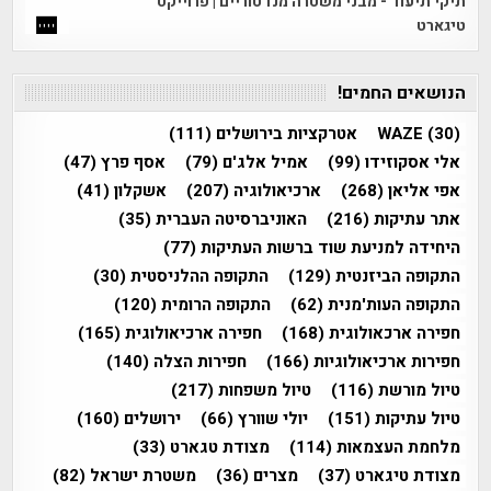
תיקי תיעוד - מבני משטרה מנדטוריים | פרוייקט
טיגארט
הנושאים החמים!
(30)
WAZE
אטרקציות בירושלים
(111)
אלי אסקוזידו
(99)
אמיל אלג'ם
(79)
אסף פרץ
(47)
אפי אליאן
(268)
ארכיאולוגיה
(207)
אשקלון
(41)
אתר עתיקות
(216)
האוניברסיטה העברית
(35)
היחידה למניעת שוד ברשות העתיקות
(77)
התקופה הביזנטית
(129)
התקופה ההלניסטית
(30)
התקופה העות'מנית
(62)
התקופה הרומית
(120)
חפירה ארכאולוגית
(168)
חפירה ארכיאולוגית
(165)
חפירות ארכיאולוגיות
(166)
חפירות הצלה
(140)
טיול מורשת
(116)
טיול משפחות
(217)
טיול עתיקות
(151)
יולי שוורץ
(66)
ירושלים
(160)
מלחמת העצמאות
(114)
מצודת טגארט
(33)
מצודת טיגארט
(37)
מצרים
(36)
משטרת ישראל
(82)