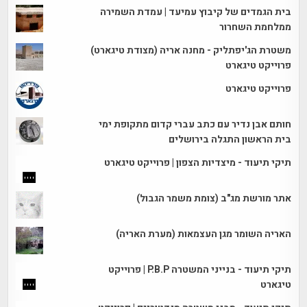
בית הגמדים של קיבוץ עמיעד | עמדת השמירה
ממלחמת השחרור
משטרת הג'יפתליק - מחנה אריה (מצודת טיגארט)
פרוייקט טיגארט
פרוייקט טיגארט
חותם אבן נדיר עם כתב עברי קדום מתקופת ימי
בית הראשון התגלה בירושלים
תיקי תיעוד - מיצדיות הצפון | פרוייקט טיגארט
אתר מורשת מג"ב (צומת משמר הגבול)
האריה השומר מגן העצמאות (מערת האריה)
תיקי תיעוד - בנייני המשטרה P.B.P | פרוייקט
טיגארט