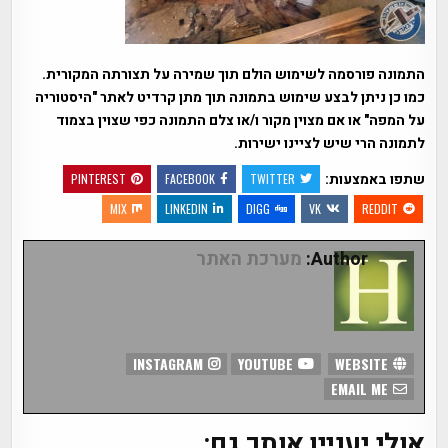
התמונה פורסמה לשימוש הולם תוך שמירה על תצורתה המקורית.
כמו כן ניתן לבצע שימוש בתמונה תוך מתן קרדיט לאתר "היסטוריה
על המפה" או אם מצוין מקור ו/או צלם התמונה כפי שצוין בצמוד
לתמונה הרי שיש לציינו ישירות.
שתפו באמצעות:
PINTEREST
FACEBOOK
TWITTER
MIX
LINKEDIN
DIGG
VK
REDDIT
Author:
מערכת האתר
INSTAGRAM
YOUTUBE
WEBSITE
EMAIL ME
אולי יעניין אותך גם: