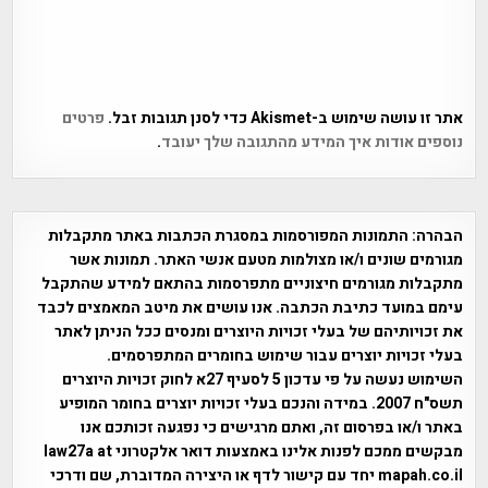
אתר זו עושה שימוש ב-Akismet כדי לסנן תגובות זבל.
פרטים
נוספים אודות איך המידע מהתגובה שלך יעובד
.
הבהרה:
התמונות המפורסמות במסגרת הכתבות באתר מתקבלות
מגורמים שונים ו/או מצולמות מטעם אנשי האתר. תמונות אשר
מתקבלות מגורמים חיצוניים מתפרסמות בהתאם למידע שהתקבל
עימם במועד כתיבת הכתבה. אנו עושים את מיטב המאמצים לכבד
את זכויותיהם של בעלי זכויות היוצרים ומנסים ככל הניתן לאתר
בעלי זכויות יוצרים עבור שימוש בחומרים המתפרסמים.
השימוש נעשה על פי עדכון 5 לסעיף 27א לחוק זכויות היוצרים
תשס"ח 2007. במידה והנכם בעלי זכויות יוצרים בחומר המופיע
באתר ו/או בפרסום זה, ואתם מרגישים כי נפגעה זכותכם אנו
מבקשים ממכם לפנות אלינו באמצעות דואר אלקטרוני law27a at
mapah.co.il יחד עם קישור לדף או היצירה המדוברת, שם ודרכי