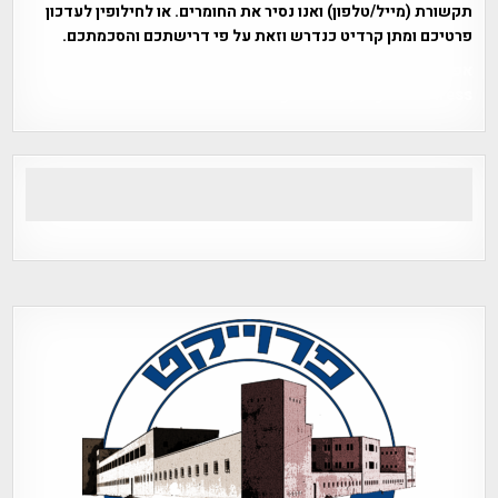
תקשורת (מייל/טלפון) ואנו נסיר את החומרים. או לחילופין לעדכון
פרטיכם ומתן קרדיט כנדרש וזאת על פי דרישתכם והסכמתכם.
אפי אליאן , היסטוריה על המפה , פרוייקט טיגארט , Efi Elian ,
Tegart Fort , tegart fortress