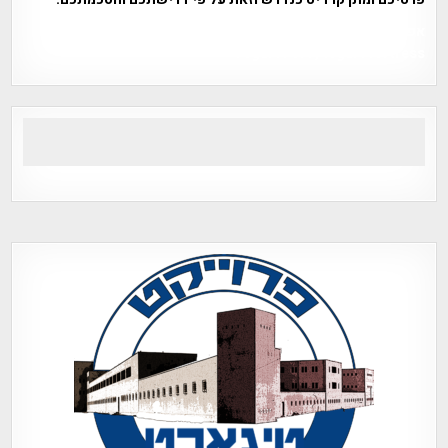
אפי אליאן , היסטוריה על המפה , פרוייקט טיגארט , Efi Elian ,
Tegart Fort , tegart fortress