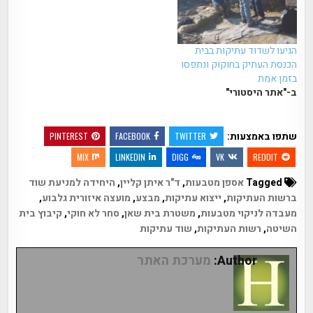
הגיעו לשדוד עתיקות בבית
הכנסת העתיק בחוקוק ונתפסו
בזמן אמת
ב-"אתר היסטורי"
שתפו באמצעות:
PINTEREST
FACEBOOK
TWITTER
MIX
LINKEDIN
DIGG
VK
REDDIT
Tagged
אספן מטבעות
,
ד"ר איתן קליין
,
היחידה למניעת שוד
ברשות העתיקות
,
ייצוא עתיקות
,
מבצע
,
מועצה איזורית גלבוע
,
מעבדה לניקוי מטבעות
,
משטרת בית שאן
,
סחר לא חוקי
,
קיבוץ בית
השיטה
,
רשות העתיקות
,
שוד עתיקות
Author:
מערכת האתר