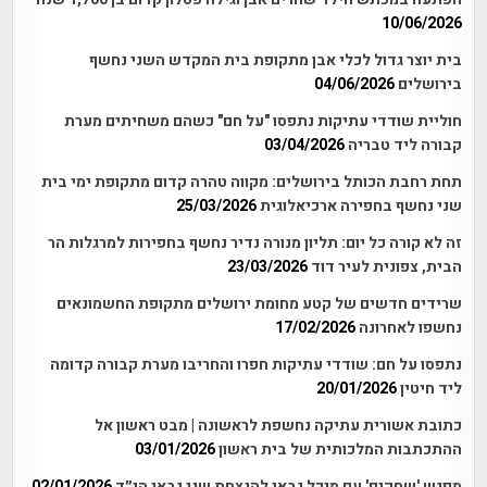
10/06/2026
בית יוצר גדול לכלי אבן מתקופת בית המקדש השני נחשף
בירושלים
04/06/2026
חוליית שודדי עתיקות נתפסו "על חם" כשהם משחיתים מערת
קבורה ליד טבריה
03/04/2026
תחת רחבת הכותל בירושלים: מקווה טהרה קדום מתקופת ימי בית
שני נחשף בחפירה ארכיאלוגית
25/03/2026
זה לא קורה כל יום: תליון מנורה נדיר נחשף בחפירות למרגלות הר
הבית, צפונית לעיר דוד
23/03/2026
שרידים חדשים של קטע מחומת ירושלים מתקופת החשמונאים
נחשפו לאחרונה
17/02/2026
נתפסו על חם: שודדי עתיקות חפרו והחריבו מערת קבורה קדומה
ליד חיטין
20/01/2026
כתובת אשורית עתיקה נחשפת לראשונה | מבט ראשון אל
ההתכתבות המלכותית של בית ראשון
03/01/2026
מפגש 'שחקים' עם מיכל גבאי להנצחת שני גבאי הי״ד
02/01/2026