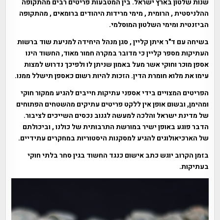
שנות שלטון בארץ ישראל. בין המטבעות פריטים רבים מהתקופה
ההלניסטית , הרומית , מימי מרידות היהודים ברומאים , מהתקופה
הביזנטית ומימי השלטון המוסלמי.
בשיחה עם ד"ר איתן קליין
, סגן מנהל היחידה למניעת שוד ברשות
העתיקות מספר קליין כי מדובר במקרה חמור מאוד, החשוד הינו
אספן מוכר וחוקי אשר מעל באמון שניתן לו ולפיכך נדרוש למצות
עימו את מלוא חומרת הדין. הזכות להיות רשום כאספן תישלל ממנו.
הפריטים המצויים בידי אספני עתיקות חייבים להגיע ממקור חוקי
ומהימן, ובשום אופן אין ללקט פריטים עתיקים מהשטחים הפתוחים
של מדינת ישראל והלכה למעשה לגנוב נכסים השייכים לציבור.
הדבר פוגע באופן ישיר במורשת התרבותית של כולנו , וביכולתם
של הארכיאולוגים להגיע למסקנות היסטוריות במחקרים עתידיים.
בזמן הקרוב יוגש כתב אישום כנגד החשוד בגין סחר בלתי חוקי
בעתיקות.