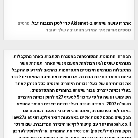
אתר זו עושה שימוש ב-Akismet כדי לסנן תגובות זבל.
פרטים
נוספים אודות איך המידע מהתגובה שלך יעובד
.
הבהרה:
התמונות המפורסמות במסגרת הכתבות באתר מתקבלות
מגורמים שונים ו/או מצולמות מטעם אנשי האתר. תמונות אשר
מתקבלות מגורמים חיצוניים מתפרסמות בהתאם למידע שהתקבל
עימם במועד כתיבת הכתבה. אנו עושים את מיטב המאמצים לכבד
את זכויותיהם של בעלי זכויות היוצרים ומנסים ככל הניתן לאתר
בעלי זכויות יוצרים עבור שימוש בחומרים המתפרסמים.
השימוש נעשה על פי עדכון 5 לסעיף 27א לחוק זכויות היוצרים
תשס"ח 2007. במידה והנכם בעלי זכויות יוצרים בחומר המופיע
באתר ו/או בפרסום זה, ואתם מרגישים כי נפגעה זכותכם אנו
מבקשים ממכם לפנות אלינו באמצעות דואר אלקטרוני law27a at
mapah.co.il יחד עם קישור לדף או היצירה המדוברת, שם ודרכי
תקשורת (מייל/טלפון) ואנו נסיר את החומרים. או לחילופין לעדכון
פרטיכם ומתן קרדיט כנדרש וזאת על פי דרישתכם והסכמתכם.