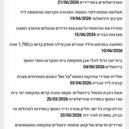
הארכיאולוגים בפוריידיס
21/06/2026
תעלומה מתחת לפני השטח: המנהרה הקדומה שנחשפה ליד
הקיבוץ הירושלמי
19/06/2026
החזירו את ההיסטוריה! מטבעות נדירים שנעלמו מהארץ הושבו
מארצות הברית
15/06/2026
הפתעה במכתש הילד שהרים אבן וגילה פסלון קדום בן 1,700 שנה
10/06/2026
בית יוצר גדול לכלי אבן מתקופת בית המקדש השני נחשף
בירושלים
04/06/2026
חוליית שודדי עתיקות נתפסו "על חם" כשהם משחיתים מערת
קבורה ליד טבריה
03/04/2026
תחת רחבת הכותל בירושלים: מקווה טהרה קדום מתקופת ימי בית
שני נחשף בחפירה ארכיאלוגית
25/03/2026
זה לא קורה כל יום: תליון מנורה נדיר נחשף בחפירות למרגלות הר
הבית, צפונית לעיר דוד
23/03/2026
שרידים חדשים של קטע מחומת ירושלים מתקופת החשמונאים