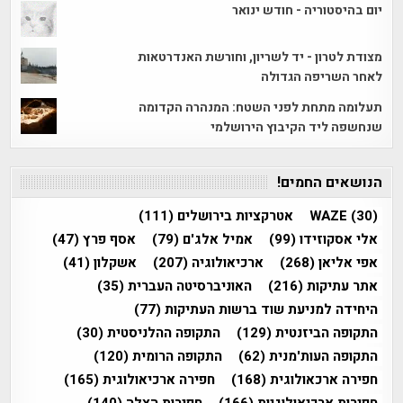
יום בהיסטוריה - חודש ינואר
מצודת לטרון - יד לשריון, וחורשת האנדרטאות
לאחר השריפה הגדולה
תעלומה מתחת לפני השטח: המנהרה הקדומה
שנחשפה ליד הקיבוץ הירושלמי
הנושאים החמים!
(30)
WAZE
אטרקציות בירושלים
(111)
אלי אסקוזידו
(99)
אמיל אלג'ם
(79)
אסף פרץ
(47)
אפי אליאן
(268)
ארכיאולוגיה
(207)
אשקלון
(41)
אתר עתיקות
(216)
האוניברסיטה העברית
(35)
היחידה למניעת שוד ברשות העתיקות
(77)
התקופה הביזנטית
(129)
התקופה ההלניסטית
(30)
התקופה העות'מנית
(62)
התקופה הרומית
(120)
חפירה ארכאולוגית
(168)
חפירה ארכיאולוגית
(165)