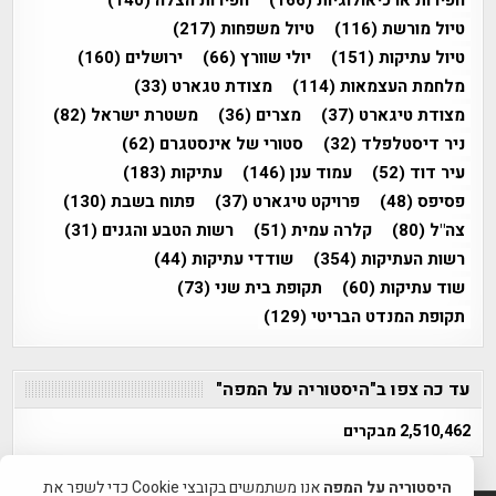
חפירות ארכיאולוגיות
(166)
חפירות הצלה
(140)
טיול מורשת
(116)
טיול משפחות
(217)
טיול עתיקות
(151)
יולי שוורץ
(66)
ירושלים
(160)
מלחמת העצמאות
(114)
מצודת טגארט
(33)
מצודת טיגארט
(37)
מצרים
(36)
משטרת ישראל
(82)
ניר דיסטלפלד
(32)
סטורי של אינסטגרם
(62)
עיר דוד
(52)
עמוד ענן
(146)
עתיקות
(183)
פסיפס
(48)
פרויקט טיגארט
(37)
פתוח בשבת
(130)
צה"ל
(80)
קלרה עמית
(51)
רשות הטבע והגנים
(31)
רשות העתיקות
(354)
שודדי עתיקות
(44)
שוד עתיקות
(60)
תקופת בית שני
(73)
תקופת המנדט הבריטי
(129)
עד כה צפו ב"היסטוריה על המפה"
2,510,462 מבקרים
היסטוריה על המפה
אנו משתמשים בקובצי Cookie כדי לשפר את