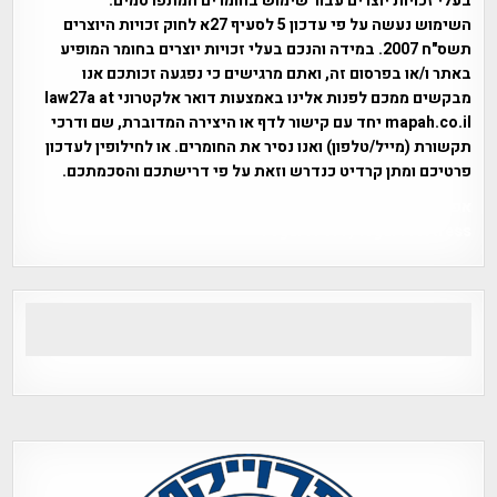
בעלי זכויות יוצרים עבור שימוש בחומרים המתפרסמים.
השימוש נעשה על פי עדכון 5 לסעיף 27א לחוק זכויות היוצרים
תשס"ח 2007. במידה והנכם בעלי זכויות יוצרים בחומר המופיע
באתר ו/או בפרסום זה, ואתם מרגישים כי נפגעה זכותכם אנו
מבקשים ממכם לפנות אלינו באמצעות דואר אלקטרוני law27a at
mapah.co.il יחד עם קישור לדף או היצירה המדוברת, שם ודרכי
תקשורת (מייל/טלפון) ואנו נסיר את החומרים. או לחילופין לעדכון
פרטיכם ומתן קרדיט כנדרש וזאת על פי דרישתכם והסכמתכם.
אפי אליאן , היסטוריה על המפה , פרוייקט טיגארט , Efi Elian ,
Tegart Fort , tegart fortress