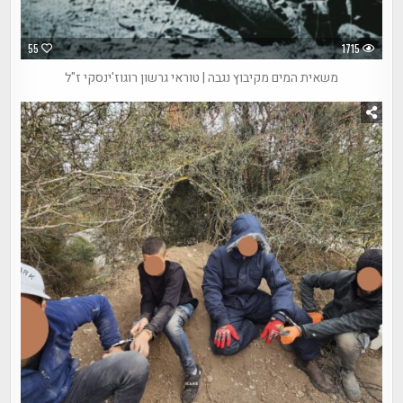
55
1715
משאית המים מקיבוץ נגבה | טוראי גרשון רוגוז'ינסקי ז"ל