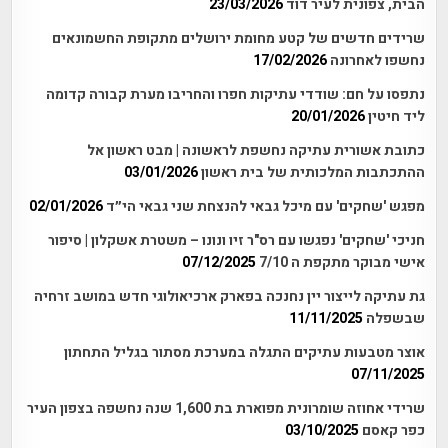
הבית, צפונית לעיר דוד
23/03/2026
שרידים חדשים של קטע מחומת ירושלים מתקופת החשמונאים
נחשפו לאחרונה
17/02/2026
נתפסו על חם: שודדי עתיקות חפרו והחריבו מערת קבורה קדומה
ליד חיטין
20/01/2026
כתובת אשורית עתיקה נחשפת לראשונה | מבט ראשון אל
ההתכתבות המלכותית של בית ראשון
03/01/2026
מפגש 'שחקים' עם מיכל גבאי להנצחת שני גבאי הי״ד
02/01/2026
חניכי 'שחקים' נפגשו עם רס"ר זיו ונונו – משטרת אשקלון | סיפור
אישי מבוקר מתקפת ה 7/10
07/12/2025
גת עתיקה לייצור יין נחנכה בפארק ארכיאולוגי חדש במושב זרחיה
שבשפלה
11/11/2025
אוצר מטבעות עתיקים התגלה במערכת מסתור בגליל התחתון
07/11/2025
שרידי אחוזה שומרונית מפוארת בת 1,600 שנה נחשפה בצפון העיר
כפר קאסם
03/10/2025