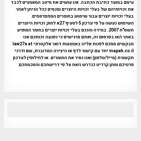
עימם במועד כתיבת הכתבה. אנו עושים את מיטב המאמצים לכבד
את זכויותיהם של בעלי זכויות היוצרים ומנסים ככל הניתן לאתר
בעלי זכויות יוצרים עבור שימוש בחומרים המתפרסמים.
השימוש נעשה על פי עדכון 5 לסעיף 27א לחוק זכויות היוצרים
תשס"ח 2007. במידה והנכם בעלי זכויות יוצרים בחומר המופיע
באתר ו/או בפרסום זה, ואתם מרגישים כי נפגעה זכותכם אנו
מבקשים ממכם לפנות אלינו באמצעות דואר אלקטרוני law27a at
mapah.co.il יחד עם קישור לדף או היצירה המדוברת, שם ודרכי
תקשורת (מייל/טלפון) ואנו נסיר את החומרים. או לחילופין לעדכון
פרטיכם ומתן קרדיט כנדרש וזאת על פי דרישתכם והסכמתכם.
אפי אליאן , היסטוריה על המפה , פרוייקט טיגארט , Efi Elian ,
Tegart Fort , tegart fortress