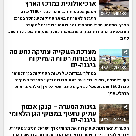
ארכיאולוגית במרכז הארץ
מטמון מטבעות זהב טהור כבני -1100 שנה
84
5404
התגלה לאחרונה באתר עתיקות שנחפר במרכז
הארץ. המטמון מכיל מטבעות זהב שזוהו כשייכים לתקופה
העבאסית. החפירות במקום מתבצעות כחלק מהקמת שכונה חדשה.
כתב:…
מערכת השקייה עתיקה נחשפה
בעבודות רשות העתיקות
ביבנה-ים
4
2683
במהלך עבודות של רשות העתיקות בגן הלאומי
חוף פלמחים , חשפו בני נוער בעת עבודות ניקוי מערכת השקייה
כבת 1500 שנה שפעלה במקום כתב: אפי אליאן | צילומים: יצחק
מרמלשטיין
בזכות הסערה – קנקן אכסון
עתיק נחשף במצוקי הגן הלאומי
ביבנה-ים
4
2355
הסערות האחרונות שפוקדות את תחומי ארץ ישראל הניבו גם פירות
ארכיאולוגים נדירים שטרם נראו כאן. קנקן אכסון ענק נחשף באחד