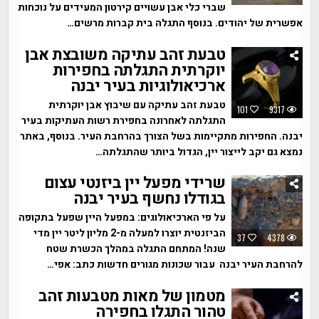
שברי כלי אבן עשויים קירטון המעידים על נוכחות
אפשרית של יהודים. בנוסף התגלה בית קברות מרשים…
טבעת זהב עתיקה משובצת אבן
יוקרתית התגלתה בחפירות
ארכיאולוגיות בעיר יבנה
טבעת זהב עתיקה עם שיבוץ אבן יוקרתית
101
9317
התגלתה לאחרונה בחפירת רשות העתיקות בעיר
יבנה. החפירות מתקיימות בשל הצורך בהרחבת העיר. בנוסף, באתר
נמצא גם יקב לייצור יין, הגדול ביותר שהתגלתה…
שרידי מפעל יין ביזנטי עצום
בגודלו נחשף בעיר יבנה
על פי הארכיאולוגים: במפעל היין שפעל בתקופה
הביזנטית יוצרו למעלה מ-2 מליון ליטר יין מדי
37
4378
שנה! המתחם התגלה במהלך הכשרת שטח
להרחבת העיר יבנה עבור שכונות מגורים חדשות כתב: אפי…
מטמון של מאות מטבעות זהב
טהור התגלו בחפירה