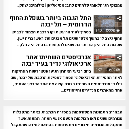
ממצוקי הגן הלאומי פלמחים כתב: אפי אליאן | צילומים: יצחק…
התל הגבוה ביותר בשפלת החוף
הדרומית – תל יבנה
8
12220
בסמוך לעיר הרועשת וקו הרכבת הצמוד לכביש
החוף ניצב לו במשך אלפי שנים תל אבנים ועל ראשו צריח ישן.
שכבות התל הינן עדות רבת שנים לתקופות בו התל היה חלק…
אנרכיסטים השחיתו אתר
ארכיאולוגי נדיר בעיר יבנה
3
3965
ביום רביעי האחרון הגיעו אנשי רשות העתיקות
לאתר החפירות הארכיאולוגי הסמוך למסילת הרכבת של יבנה, שם
גילו כי אנרכיסטים השחיתו בצורה קשה את אתר הכבשן העתיק,
אחד מהאתרים הנדירים והייחודים…
הבהרה:
התמונות המפורסמות במסגרת הכתבות באתר מתקבלות
מגורמים שונים ו/או מצולמות מטעם אנשי האתר. תמונות אשר
מתקבלות מגורמים חיצוניים מתפרסמות בהתאם למידע שהתקבל