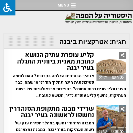
Ski
MENU
t
conten
תגית:
אטרקציות ביבנה
קליע עופרת עתיק הנושא
כתובת מאגית ביוונית התגלה
בעיר יבנה
אז איך מבטיחים הצלחה בקרבות? האם לוחמה
27
1890
פסיכולוגית הינה תהליך מודרני או שמה, כבר
חשבו עליו שנים רבות אחורה? בחפירות ארכאולוגיות של רשות
העתיקות, נחשף קליע עופרת נדיר, הנושא כתובת…
שרידי מבנה מתקופת הסנהדרין
נחשפו לראשונה בעיר יבנה
המבנה הייחודי נחשף במהלך חפירת ענק של
רשות העתיקות בעיר יבנה. במבנה נמצאו גם
37
4406