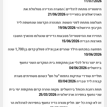
11/07/2026
היסטוריה מתחת לרגליים | המערה הנדירה מטלטלת את
הארכיאולוגים בפוריידיס
21/06/2026
תעלומה מתחת לפני השטח: המנהרה הקדומה שנחשפה ליד
הקיבוץ הירושלמי
19/06/2026
החזירו את ההיסטוריה! מטבעות נדירים שנעלמו מהארץ הושבו
מארצות הברית
15/06/2026
הפתעה במכתש הילד שהרים אבן וגילה פסלון קדום בן 1,700 שנה
10/06/2026
בית יוצר גדול לכלי אבן מתקופת בית המקדש השני נחשף
בירושלים
04/06/2026
חוליית שודדי עתיקות נתפסו "על חם" כשהם משחיתים מערת
קבורה ליד טבריה
03/04/2026
תחת רחבת הכותל בירושלים: מקווה טהרה קדום מתקופת ימי בית
שני נחשף בחפירה ארכיאלוגית
25/03/2026
זה לא קורה כל יום: תליון מנורה נדיר נחשף בחפירות למרגלות הר