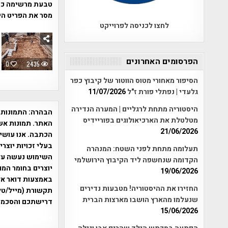
מסר את הפריט היי
לחצו לכניסה לפרוייקט
הפרסומים האחרונים
0
2435
הסיפור מאחורי מטוס הווטור של קיבוץ כפר
גלעדי | נפתלי פורת ז"ל
11/07/2026
היסטוריה מתחת לרגליים | המערה הנדירה
הבהרה:
התמונות 
מטלטלת את הארכיאולוגים בפוריידיס
האתר. תמונות אש
21/06/2026
הכתבה. אנו עושים
בעלי זכויות יוצר
תעלומה מתחת לפני השטח: המנהרה
הקדומה שנחשפה ליד הקיבוץ הירושלמי
יוצרים בחומר המו
19/06/2026
החזירו את ההיסטוריה! מטבעות נדירים
תקשורת (מייל/טלפ
שנעלמו מהארץ הושבו מארצות הברית
דרישתכם והסכמת
15/06/2026
אפי אליאן , היסטוריה על המפה , 