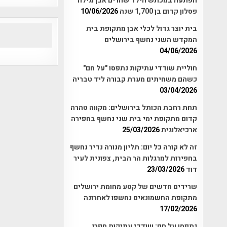
הפתעה במכתש הילד שהרים אבן וגילה
פסלון קדום בן 1,700 שנה
10/06/2026
בית יוצר גדול לכלי אבן מתקופת בית
המקדש השני נחשף בירושלים
04/06/2026
חוליית שודדי עתיקות נתפסו "על חם"
כשהם משחיתים מערת קבורה ליד טבריה
03/04/2026
תחת רחבת הכותל בירושלים: מקווה טהרה
קדום מתקופת ימי בית שני נחשף בחפירה
ארכיאלוגית
25/03/2026
זה לא קורה כל יום: תליון מנורה נדיר נחשף
בחפירות למרגלות הר הבית, צפונית לעיר
דוד
23/03/2026
שרידים חדשים של קטע מחומת ירושלים
מתקופת החשמונאים נחשפו לאחרונה
17/02/2026
נתפסו על חם: שודדי עתיקות חפרו