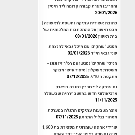
והחריבו מערת קבורה קדומה ליד חיטין
20/01/2026
כתובת אשורית עתיקה נחשפת לראשונה |
מבט ראשון אל ההתכתבות המלכותית של
בית ראשון
03/01/2026
מפגש 'שחקים' עם מיכל גבאי להנצחת
שני גבאי הי״ד
02/01/2026
חניכי 'שחקים' נפגשו עם רס"ר זיו ונונו –
משטרת אשקלון | סיפור אישי מבוקר
מתקפת ה 7/10
07/12/2025
גת עתיקה לייצור יין נחנכה בפארק
ארכיאולוגי חדש במושב זרחיה שבשפלה
11/11/2025
אוצר מטבעות עתיקים התגלה במערכת
מסתור בגליל התחתון
07/11/2025
שרידי אחוזה שומרונית מפוארת בת 1,600
שנה נחשפה בצפון העיר כפר קאסם