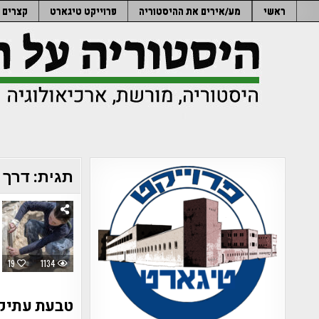
Ski
ראשי
מע/אירים את ההיסטוריה
פרוייקט טיגארט
קצרים
t
conten
תגית:
דרך 
19
1134
טבעת עתיקה כבת 700 שנה נמצאה על