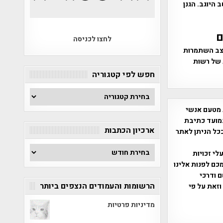
ושב היוגב. הגנן
לחצו לכניסה
מצב השתמרות
 של רשות
חפש לפי קטגוריה
חפש
לפי
 מטעם אנשי
קטגוריה
מועד כתיבת
ארכיון הכתבות
ככל הניתן לאתר
ארכיון
שס"ח 2007. במידה והנכם בעלי זכויות
הכתבות
כם לפנות אלינו
ברת, שם ודרכי
הרשומות והעמודים הנצפים ביותר
וזאת על פי
מדיניות פרטיות