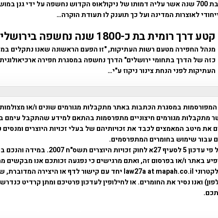
טבעת מרשימה כבת 700 שנה אשר עליה דמותו של ניקולאוס הקדוש נחשפה על ידי גנן במ
חודי לאוצרות המדינה ועל כך תוענק לו תעודת הוקרה…
קטע דרך רומית בת כ-1800 שנה נחשפה בירושלים
מנהל החפירה מטעם רשות העתיקות, "זו הפעם הראשונה שאנו נתקלים ב
כזה של הדרך בתחומי ירושלים" הדרך נחשפה במסגרת חפירה ארכיאולוגית
העתיקות לפני הנחת צינור ניקוז ע"י…
המפורסמות במסגרת הכתבות באתר מתקבלות מגורמים שונים ו/או מצולמות
ר מתקבלות מגורמים חיצוניים מתפרסמות בהתאם למידע שהתקבל עימם ב
 את מיטב המאמצים לכבד את זכויותיהם של בעלי זכויות היוצרים ומנסים 
ים עבור שימוש בחומרים המתפרסמים.
השימוש נעשה על פי עדכון 5 לסעיף 27א לחוק זכויות היוצרים ת
פיע באתר ו/או בפרסום זה, ואתם מרגישים כי נפגעה זכותכם אנו מבקשים ממ
באמצעות דואר אלקטרוני law27a at mapah.co.il יחד עם קישור לדף או היצירה המדו
ון) ואנו נסיר את החומרים. או לחילופין לעדכון פרטיכם ומתן קרדיט כנדרש 
כם.
פרוייקט טיגארט , Efi Elian , Tegart Fort , tegart fortress