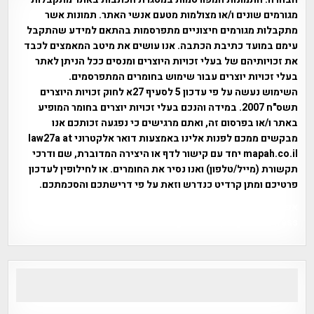
מגורמים שונים ו/או מצולמות מטעם אנשי האתר. תמונות אשר
מתקבלות מגורמים חיצוניים מתפרסמות בהתאם למידע שהתקבל
עימם במועד כתיבת הכתבה. אנו עושים את מיטב המאמצים לכבד
את זכויותיהם של בעלי זכויות היוצרים ומנסים ככל הניתן לאתר
בעלי זכויות יוצרים עבור שימוש בחומרים המתפרסמים.
השימוש נעשה על פי עדכון 5 לסעיף 27א לחוק זכויות היוצרים
תשס"ח 2007. במידה והנכם בעלי זכויות יוצרים בחומר המופיע
באתר ו/או בפרסום זה, ואתם מרגישים כי נפגעה זכותכם אנו
מבקשים ממכם לפנות אלינו באמצעות דואר אלקטרוני law27a at
mapah.co.il יחד עם קישור לדף או היצירה המדוברת, שם ודרכי
תקשורת (מייל/טלפון) ואנו נסיר את החומרים. או לחילופין לעדכון
פרטיכם ומתן קרדיט כנדרש וזאת על פי דרישתכם והסכמתכם.
אפי אליאן , היסטוריה על המפה , פרוייקט טיגארט , Efi Elian ,
Tegart Fort , tegart fortress