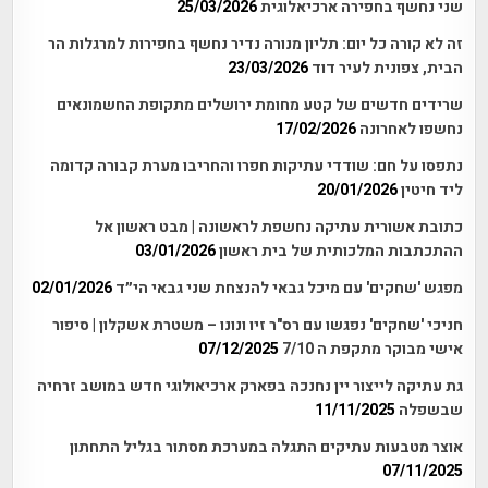
שני נחשף בחפירה ארכיאלוגית
25/03/2026
זה לא קורה כל יום: תליון מנורה נדיר נחשף בחפירות למרגלות הר
הבית, צפונית לעיר דוד
23/03/2026
שרידים חדשים של קטע מחומת ירושלים מתקופת החשמונאים
נחשפו לאחרונה
17/02/2026
נתפסו על חם: שודדי עתיקות חפרו והחריבו מערת קבורה קדומה
ליד חיטין
20/01/2026
כתובת אשורית עתיקה נחשפת לראשונה | מבט ראשון אל
ההתכתבות המלכותית של בית ראשון
03/01/2026
מפגש 'שחקים' עם מיכל גבאי להנצחת שני גבאי הי״ד
02/01/2026
חניכי 'שחקים' נפגשו עם רס"ר זיו ונונו – משטרת אשקלון | סיפור
אישי מבוקר מתקפת ה 7/10
07/12/2025
גת עתיקה לייצור יין נחנכה בפארק ארכיאולוגי חדש במושב זרחיה
שבשפלה
11/11/2025
אוצר מטבעות עתיקים התגלה במערכת מסתור בגליל התחתון
07/11/2025