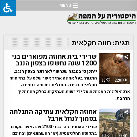
Ski
MENU
t
conten
תגית:
חווה חקלאית
שרידי בית אחוזה מפוארים בני
1200 שנה נחשפו בצפון הנגב
ייתכן כי במבנה שנחשף לאחרונה בצפון הנגב,
התגורר בעל אחוזה אמיד אשר שלט על בתי חווה
89
2201
חקלאיים בגזרה. התגלית נחשפה בחפירה
ארכיאולוגית המנוהלת על ידי רשות העתיקות כחלק מהתהליך
הרחבת…
אחוזה חקלאית עתיקה התגלתה
בסמוך לנחל ארבל
שרידי האחוזה זוהו כבני 2100 שנה אשר מקורם
בתקופה ההלניסטית (ימי החשמונאים) ובתוכם
50
3089