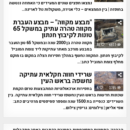
נמצאו חפצים שונים המעידים כי האחוזה ננטשה
בחופזה | בין הממצאים – כלי אגירה, משקולות נול לאריגה…
"מבצע מקווה" – מבצע העברת
מקווה טהרה עתיק במשקל 65
טונות לקיבוץ חנתון
מקווה טהרה בן 2000 שנה ובמשקל 65 טון הועבר
86
4977
במבצע מורכב מאתר עתיקות ליד צומת המוביל
לקיבוץ חנתון. המקווה נחשף במהלך חפירות הצלה במקום בו מוקם
מחלף צומת המוביל כתב:…
שרידי חווה חקלאית עתיקה
נחשפה בראש העין
4
3785
בחפירות ארכאולוגיות המתבצעות טרום הקמת
שכונות חדשות בראש העין נחשפו שרידי חווה חקלאית עתיקה. בין
השרידים: כנסייה בת 1500 שנה ומספר פסיפסים מרהיבים כתב:
אפי אליאן | צילומים: גריפין צילום…
הבהרה:
התמונות המפורסמות במסגרת הכתבות באתר מתקבלות