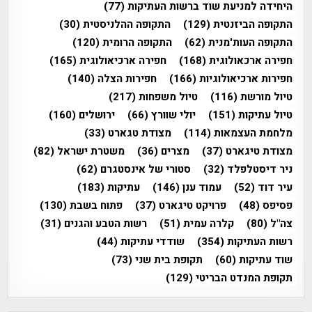
היחידה למניעת שוד ברשות העתיקות
(77)
התקופה הביזנטית
(129)
התקופה ההלניסטית
(30)
התקופה העות'מנית
(62)
התקופה הרומית
(120)
חפירה ארכאולוגית
(168)
חפירה ארכיאולוגית
(165)
חפירות ארכיאולוגיות
(166)
חפירות הצלה
(140)
טיול מורשת
(116)
טיול משפחות
(217)
טיול עתיקות
(151)
יולי שוורץ
(66)
ירושלים
(160)
מלחמת העצמאות
(114)
מצודת טגארט
(33)
מצודת טיגארט
(37)
מצרים
(36)
משטרת ישראל
(82)
ניר דיסטלפלד
(32)
סטורי של אינסטגרם
(62)
עיר דוד
(52)
עמוד ענן
(146)
עתיקות
(183)
פסיפס
(48)
פרויקט טיגארט
(37)
פתוח בשבת
(130)
צה"ל
(80)
קלרה עמית
(51)
רשות הטבע והגנים
(31)
רשות העתיקות
(354)
שודדי עתיקות
(44)
שוד עתיקות
(60)
תקופת בית שני
(73)
תקופת המנדט הבריטי
(129)