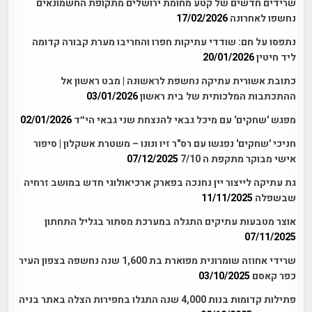
שרידים חדשים של קטע מחומת ירושלים מתקופת החשמונאים
נחשפו לאחרונה
17/02/2026
נתפסו על חם: שודדי עתיקות חפרו והחריבו מערת קבורה קדומה
ליד חיטין
20/01/2026
כתובת אשורית עתיקה נחשפת לראשונה | מבט ראשון אל
ההתכתבות המלכותית של בית ראשון
03/01/2026
מפגש 'שחקים' עם מיכל גבאי להנצחת שני גבאי הי״ד
02/01/2026
חניכי 'שחקים' נפגשו עם רס"ר זיו ונונו – משטרת אשקלון | סיפור
אישי מבוקר מתקפת ה 7/10
07/12/2025
גת עתיקה לייצור יין נחנכה בפארק ארכיאולוגי חדש במושב זרחיה
שבשפלה
11/11/2025
אוצר מטבעות עתיקים התגלה במערכת מסתור בגליל התחתון
07/11/2025
שרידי אחוזה שומרונית מפוארת בת 1,600 שנה נחשפה בצפון העיר
כפר קאסם
03/10/2025
פתילות קדומות בנות 4,000 שנה התגלו בחפירות הצלה באתר בניה