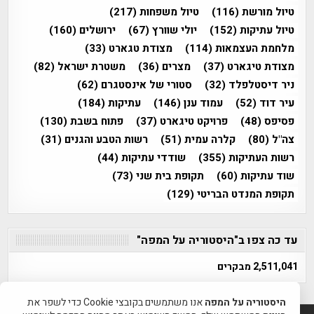
טיול מורשת
(116)
טיול משפחות
(217)
טיול עתיקות
(152)
יולי שוורץ
(67)
ירושלים
(160)
מלחמת העצמאות
(114)
מצודת טגארט
(33)
מצודת טיגארט
(37)
מצרים
(36)
משטרת ישראל
(82)
ניר דיסטלפלד
(32)
סטורי של אינסטגרם
(62)
עיר דוד
(52)
עמוד ענן
(146)
עתיקות
(184)
פסיפס
(48)
פרויקט טיגארט
(37)
פתוח בשבת
(130)
צה"ל
(80)
קלרה עמית
(51)
רשות הטבע והגנים
(31)
רשות העתיקות
(355)
שודדי עתיקות
(44)
שוד עתיקות
(60)
תקופת בית שני
(73)
תקופת המנדט הבריטי
(129)
עד כה צפו ב"היסטוריה על המפה"
2,511,041 מבקרים
היסטוריה על המפה
אנו משתמשים בקובצי Cookie כדי לשפר את