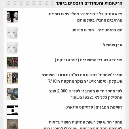
הרשומות והעמודים הנצפים ביותר
פלא עתיק בלב בנימינה: פסלי שיש רומיים
מרהיבים התגלו בשלמותם
יום בהיסטוריה - חודש אוגוסט
אבן שמואל
פנינת טבע בין המושבים ( יער עזריקם )
חניכי 'שחקים' נפגשו עם רס"ר זיו ונונו - משטרת
אשקלון | סיפור אישי מבוקר מתקפת ה 7/10
לפי מחקר חדש מסתבר: לפני כ-2,000 שנה
התפילין כלל לא נצבעו בשחור
רשימת המבנים | פרוייקט טיגארט
מחקר חדש של רשות עתיקות חושף עדויות
לעוצמת התקיפה הרומית שהובילו לחורבן בית