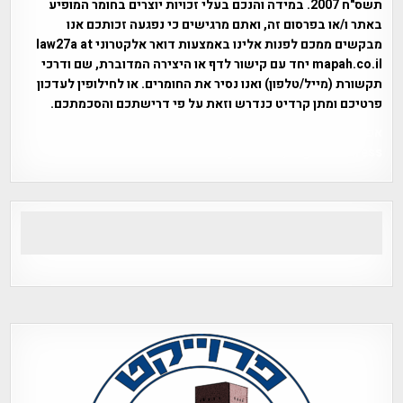
תשס"ח 2007. במידה והנכם בעלי זכויות יוצרים בחומר המופיע
באתר ו/או בפרסום זה, ואתם מרגישים כי נפגעה זכותכם אנו
מבקשים ממכם לפנות אלינו באמצעות דואר אלקטרוני law27a at
mapah.co.il יחד עם קישור לדף או היצירה המדוברת, שם ודרכי
תקשורת (מייל/טלפון) ואנו נסיר את החומרים. או לחילופין לעדכון
פרטיכם ומתן קרדיט כנדרש וזאת על פי דרישתכם והסכמתכם.
אפי אליאן , היסטוריה על המפה , פרוייקט טיגארט , Efi Elian ,
Tegart Fort , tegart fortress