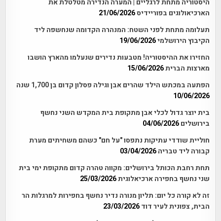
היסטוריה מתחת לרגליים | המערה הנדירה מטלטלת את
הארכיאולוגים בפוריידיס
21/06/2026
תעלומה מתחת לפני השטח: המנהרה הקדומה שנחשפה ליד
הקיבוץ הירושלמי
19/06/2026
החזירו את ההיסטוריה! מטבעות נדירים שנעלמו מהארץ הושבו
מארצות הברית
15/06/2026
הפתעה במכתש הילד שהרים אבן וגילה פסלון קדום בן 1,700 שנה
10/06/2026
בית יוצר גדול לכלי אבן מתקופת בית המקדש השני נחשף
בירושלים
04/06/2026
חוליית שודדי עתיקות נתפסו "על חם" כשהם משחיתים מערת
קבורה ליד טבריה
03/04/2026
תחת רחבת הכותל בירושלים: מקווה טהרה קדום מתקופת ימי בית
שני נחשף בחפירה ארכיאלוגית
25/03/2026
זה לא קורה כל יום: תליון מנורה נדיר נחשף בחפירות למרגלות הר
הבית, צפונית לעיר דוד
23/03/2026