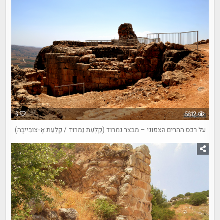
6
5612
על רכס ההרים הצפוני – מבצר נמרוד (קַלְעַת נַמרוּד / קַלְעַת אֶ-צוּבֵּייבָּה)