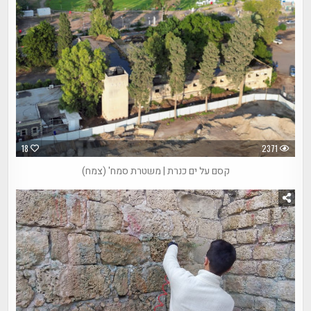
18
2371
קסם על ים כנרת | משטרת סמח' (צמח)