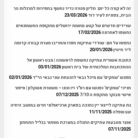
זה לא קורה כל יום: תליון מנורה נדיר נחשף בחפירות למרגלות הר
הבית, צפונית לעיר דוד
23/03/2026
שרידים חדשים של קטע מחומת ירושלים מתקופת החשמונאים
נחשפו לאחרונה
17/02/2026
נתפסו על חם: שודדי עתיקות חפרו והחריבו מערת קבורה קדומה
ליד חיטין
20/01/2026
כתובת אשורית עתיקה נחשפת לראשונה | מבט ראשון אל
ההתכתבות המלכותית של בית ראשון
03/01/2026
מפגש 'שחקים' עם מיכל גבאי להנצחת שני גבאי הי״ד
02/01/2026
חניכי 'שחקים' נפגשו עם רס"ר זיו ונונו – משטרת אשקלון | סיפור
אישי מבוקר מתקפת ה 7/10
07/12/2025
גת עתיקה לייצור יין נחנכה בפארק ארכיאולוגי חדש במושב זרחיה
שבשפלה
11/11/2025
אוצר מטבעות עתיקים התגלה במערכת מסתור בגליל התחתון
07/11/2025