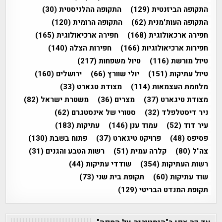
התקופה הביזנטית
(129)
התקופה ההלניסטית
(30)
התקופה העות'מנית
(62)
התקופה הרומית
(120)
חפירה ארכאולוגית
(168)
חפירה ארכיאולוגית
(165)
חפירות ארכיאולוגיות
(166)
חפירות הצלה
(140)
טיול מורשת
(116)
טיול משפחות
(217)
טיול עתיקות
(151)
יולי שוורץ
(66)
ירושלים
(160)
מלחמת העצמאות
(114)
מצודת טגארט
(33)
מצודת טיגארט
(37)
מצרים
(36)
משטרת ישראל
(82)
ניר דיסטלפלד
(32)
סטורי של אינסטגרם
(62)
עיר דוד
(52)
עמוד ענן
(146)
עתיקות
(183)
פסיפס
(48)
פרויקט טיגארט
(37)
פתוח בשבת
(130)
צה"ל
(80)
קלרה עמית
(51)
רשות הטבע והגנים
(31)
רשות העתיקות
(354)
שודדי עתיקות
(44)
שוד עתיקות
(60)
תקופת בית שני
(73)
תקופת המנדט הבריטי
(129)