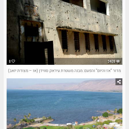
8
3408
מדור "אז והיום" והפעם: מבנה משטרת עיראק סווידן (או – מצודת יואב)