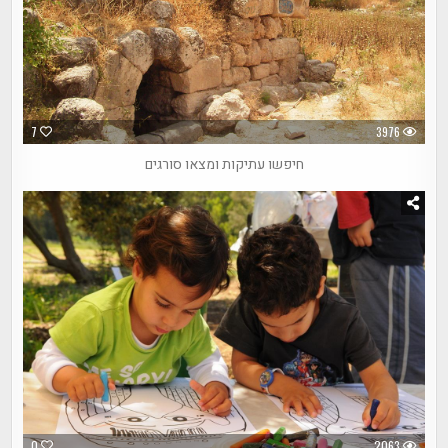
7
3976
חיפשו עתיקות ומצאו סורגים
0
2063