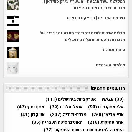
המפלצת שעל הגבעה - משטרת עירק סווידאן |
מצודת יואב | פרוייקט טיגארט
רשימת המבנים | פרוייקט טיגארט
תגלית ארכיאולוגית ייחודית: מטבע זהב נדיר של
מלכה הלניסטית התגלה בירושלים
סיפור תמונה
אולמות האבירים
הנושאים החמים!
(30)
WAZE
אטרקציות בירושלים
(111)
אלי אסקוזידו
(99)
אמיל אלג'ם
(79)
אסף פרץ
(47)
אפי אליאן
(268)
ארכיאולוגיה
(207)
אשקלון
(41)
אתר עתיקות
(216)
האוניברסיטה העברית
(35)
היחידה למניעת שוד ברשות העתיקות
(77)