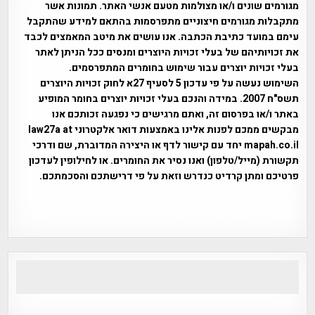
מגורמים שונים ו/או מצולמות מטעם אנשי האתר. תמונות אשר
מתקבלות מגורמים חיצוניים מתפרסמות בהתאם למידע שהתקבל
עימם במועד כתיבת הכתבה. אנו עושים את מיטב המאמצים לכבד
את זכויותיהם של בעלי זכויות היוצרים ומנסים ככל הניתן לאתר
בעלי זכויות יוצרים עבור שימוש בחומרים המתפרסמים.
השימוש נעשה על פי עדכון 5 לסעיף 27א לחוק זכויות היוצרים
תשס"ח 2007. במידה והנכם בעלי זכויות יוצרים בחומר המופיע
באתר ו/או בפרסום זה, ואתם מרגישים כי נפגעה זכותכם אנו
מבקשים ממכם לפנות אלינו באמצעות דואר אלקטרוני law27a at
mapah.co.il יחד עם קישור לדף או היצירה המדוברת, שם ודרכי
תקשורת (מייל/טלפון) ואנו נסיר את החומרים. או לחילופין לעדכון
פרטיכם ומתן קרדיט כנדרש וזאת על פי דרישתכם והסכמתכם.
אפי אליאן , היסטוריה על המפה , פרוייקט טיגארט , Efi Elian ,
Tegart Fort , tegart fortress