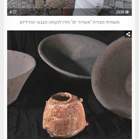
4
2630
משחיתי מצודת "אשדוד-ים" חזרו לנקותה מצבעי הונדליזם