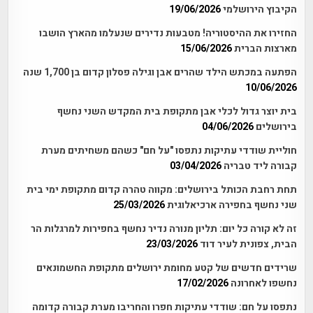
הקיבוץ הירושלמי
19/06/2026
החזירו את ההיסטוריה! מטבעות נדירים שנעלמו מהארץ הושבו
מארצות הברית
15/06/2026
הפתעה במכתש הילד שהרים אבן וגילה פסלון קדום בן 1,700 שנה
10/06/2026
בית יוצר גדול לכלי אבן מתקופת בית המקדש השני נחשף
בירושלים
04/06/2026
חוליית שודדי עתיקות נתפסו "על חם" כשהם משחיתים מערת
קבורה ליד טבריה
03/04/2026
תחת רחבת הכותל בירושלים: מקווה טהרה קדום מתקופת ימי בית
שני נחשף בחפירה ארכיאלוגית
25/03/2026
זה לא קורה כל יום: תליון מנורה נדיר נחשף בחפירות למרגלות הר
הבית, צפונית לעיר דוד
23/03/2026
שרידים חדשים של קטע מחומת ירושלים מתקופת החשמונאים
נחשפו לאחרונה
17/02/2026
נתפסו על חם: שודדי עתיקות חפרו והחריבו מערת קבורה קדומה