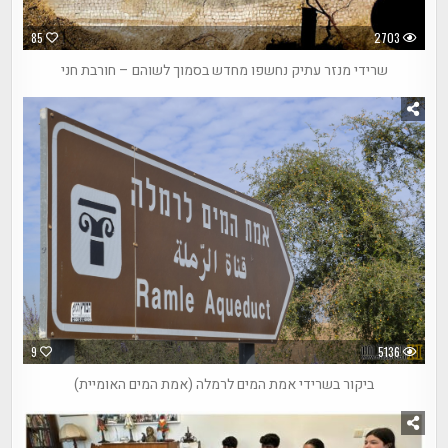
85
2703
שרידי מנזר עתיק נחשפו מחדש בסמוך לשוהם – חורבת חני
9
5136
ביקור בשרידי אמת המים לרמלה (אמת המים האומיית)