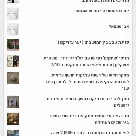
מרהיבים התגלו בשלמותם
יום בהיסטוריה - חודש אוגוסט
אבן שמואל
פנינת טבע בין המושבים ( יער עזריקם )
חניכי 'שחקים' נפגשו עם רס"ר זיו ונונו - משטרת
אשקלון | סיפור אישי מבוקר מתקפת ה 7/10
מחקר חדש של רשות עתיקות חושף עדויות
לעוצמת התקיפה הרומית שהובילו לחורבן בית
שני
חפץ למדידה מדוייקת נחשף בחפירות עיר דוד
ירושלים
מבנה ציבורי מפואר מתקופת בית שני נחשף
בירושלים העתיקה
לפי מחקר חדש מסתבר: לפני כ-2,000 שנה