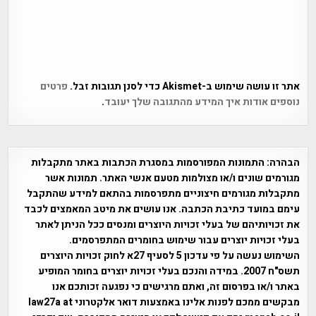
אתר זו עושה שימוש ב-Akismet כדי לסנן תגובות זבל.
פרטים
נוספים אודות איך המידע מהתגובה שלך יעובד
.
הבהרה:
התמונות המפורסמות במסגרת הכתבות באתר מתקבלות
מגורמים שונים ו/או מצולמות מטעם אנשי האתר. תמונות אשר
מתקבלות מגורמים חיצוניים מתפרסמות בהתאם למידע שהתקבל
עימם במועד כתיבת הכתבה. אנו עושים את מיטב המאמצים לכבד
את זכויותיהם של בעלי זכויות היוצרים ומנסים ככל הניתן לאתר
בעלי זכויות יוצרים עבור שימוש בחומרים המתפרסמים.
השימוש נעשה על פי עדכון 5 לסעיף 27א לחוק זכויות היוצרים
תשס"ח 2007. במידה והנכם בעלי זכויות יוצרים בחומר המופיע
באתר ו/או בפרסום זה, ואתם מרגישים כי נפגעה זכותכם אנו
מבקשים ממכם לפנות אלינו באמצעות דואר אלקטרוני law27a at