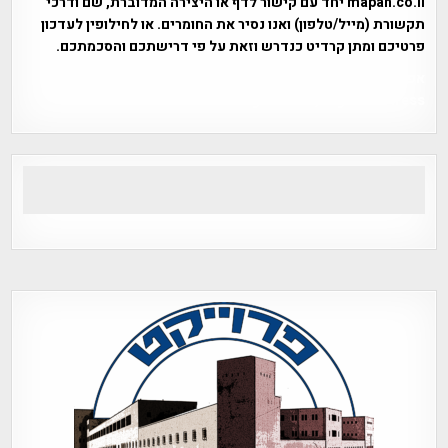
mapah.co.il יחד עם קישור לדף או היצירה המדוברת, שם ודרכי
תקשורת (מייל/טלפון) ואנו נסיר את החומרים. או לחילופין לעדכון
פרטיכם ומתן קרדיט כנדרש וזאת על פי דרישתכם והסכמתכם.
אפי אליאן , היסטוריה על המפה , פרוייקט טיגארט , Efi Elian ,
Tegart Fort , tegart fortress