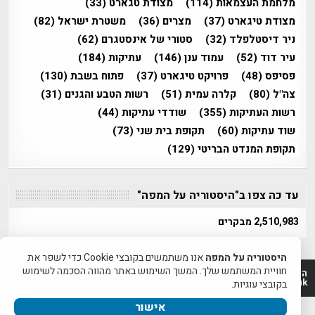
מלחמת העצמאות
(114)
מצודת טגארט
(33)
מצודת טיגארט
(37)
מצרים
(36)
משטרת ישראל
(82)
ניר דיסטלפלד
(32)
סטורי של אינסטגרם
(62)
עיר דוד
(52)
עמוד ענן
(146)
עתיקות
(184)
פסיפס
(48)
פרויקט טיגארט
(37)
פתוח בשבת
(130)
צה"ל
(80)
קלרה עמית
(51)
רשות הטבע והגנים
(31)
רשות העתיקות
(355)
שודדי עתיקות
(44)
שוד עתיקות
(60)
תקופת בית שני
(73)
תקופת המנדט הבריטי
(129)
עד כה צפו ב"היסטוריה על המפה"
2,510,983 מבקרים
היסטוריה על המפה
אנו משתמשים בקובצי Cookie כדי לשפר את
חוויית המשתמש שלך. המשך השימוש באתר מהווה הסכמה לשימוש
היסטוריה על המפה 2011-2026 | פרוייקט טיגארט 2012-2026|
www.mapah.co.il | www.tegart.uk
בקובצי עוגיות.
אישור