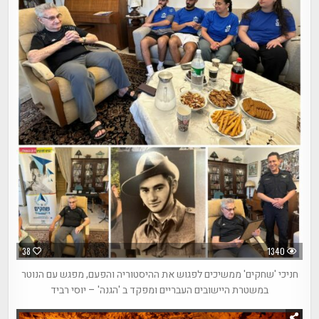
38
1340
חניכי 'שחקים' ממשיכים לפגוש את ההיסטוריה והפעם, מפגש עם הנוטר
במשטרת היישובים העבריים ומפקד ב 'הגנה' – יוסי רביד