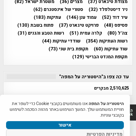
מצודת טיגארט
(37)
מצרים
(36)
משטרת ישראל
(82)
ניר דיסטלפלד
(32)
סטורי של אינסטגרם
(62)
עיר דוד
(52)
עמוד ענן
(146)
עתיקות
(183)
פסיפס
(48)
פרויקט טיגארט
(37)
פתוח בשבת
(130)
צה"ל
(80)
קלרה עמית
(51)
רשות הטבע והגנים
(31)
רשות העתיקות
(354)
שודדי עתיקות
(44)
שוד עתיקות
(60)
תקופת בית שני
(73)
תקופת המנדט הבריטי
(129)
עד כה צפו ב"היסטוריה על המפה"
2,510,625 מבקרים
היסטוריה על המפה
אנו משתמשים בקובצי Cookie כדי לשפר את
חוויית המשתמש שלך. המשך השימוש באתר מהווה הסכמה לשימוש
היסטוריה על המפה 2011-2026 | פרוייקט טיגארט 2012-2026|
www.mapah.co.il | www.tegart.uk
בקובצי עוגיות.
אישור
מדיניות הפרטיות