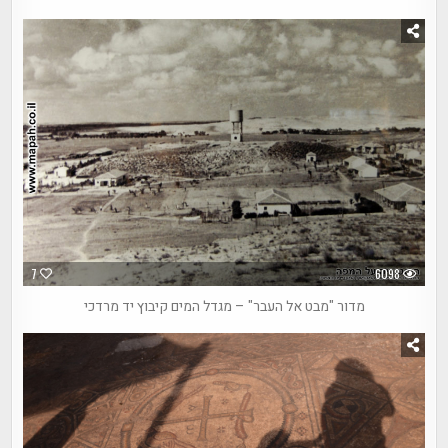
7
6098
מדור "מבט אל העבר" – מגדל המים קיבוץ יד מרדכי