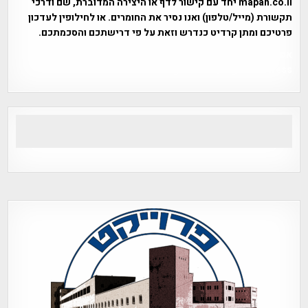
mapah.co.il יחד עם קישור לדף או היצירה המדוברת, שם ודרכי
תקשורת (מייל/טלפון) ואנו נסיר את החומרים. או לחילופין לעדכון
פרטיכם ומתן קרדיט כנדרש וזאת על פי דרישתכם והסכמתכם.
אפי אליאן , היסטוריה על המפה , פרוייקט טיגארט , Efi Elian ,
Tegart Fort , tegart fortress