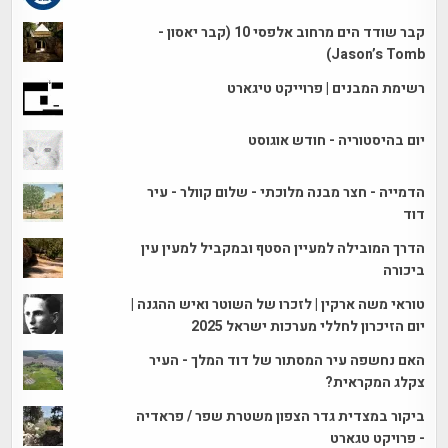
קבר שודד הים מרחוב אלפסי 10 (קבר יאסון -
Jason’s Tomb)
רשימת המבנים | פרוייקט טיגארט
יום בהיסטוריה - חודש אוגוסט
הדמייה - חצר מבנה מלוכתי - שלום קוולר - עיר
דוד
הדרך המובילה למעיין הסטף ובמקביל למעין עין
ביכורה
טוראי משה ארקין | לזכרו של השוטר ואיש ההגנה |
יום הזיכרון לחללי מערכות ישראל 2025
האם נחשפה עיר המסתור של דוד המלך - העיר
צקלג המקראית?
ביקור במצדית גדר הצפון משטרת שפר / פראדיה
- פרויקט טגארט