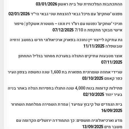
ההתכתבות המלכותית של בית ראשון
03/01/2026
מפגש 'שחקים' עם מיכל גבאי להנצחת שני גבאי הי״ד
02/01/2026
חניכי 'שחקים' נפגשו עם רס"ר זיו ונונו – משטרת אשקלון | סיפור
אישי מבוקר מתקפת ה 7/10
07/12/2025
גת עתיקה לייצור יין נחנכה בפארק ארכיאולוגי חדש במושב זרחיה
שבשפלה
11/11/2025
אוצר מטבעות עתיקים התגלה במערכת מסתור בגליל התחתון
07/11/2025
שרידי אחוזה שומרונית מפוארת בת 1,600 שנה נחשפה בצפון העיר
כפר קאסם
03/10/2025
פתילות קדומות בנות 4,000 שנה התגלו בחפירות הצלה באתר בניה
בעיר יהוד
02/10/2025
בית הגמדים של קיבוץ עמיעד | עמדת השמירה ממלחמת השחרור
16/09/2025
מדע וארכיאולוגיה חושפים: כך התמודדה ירושלים הקדומה עם
משבר מים
13/09/2025