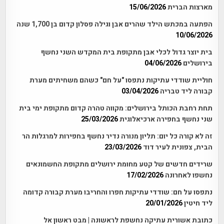
מארצות הברית
15/06/2026
הפתעה במכתש הילד שהרים אבן וגילה פסלון קדום בן 1,700 שנה
10/06/2026
בית יוצר גדול לכלי אבן מתקופת בית המקדש השני נחשף
בירושלים
04/06/2026
חוליית שודדי עתיקות נתפסו "על חם" כשהם משחיתים מערת
קבורה ליד טבריה
03/04/2026
תחת רחבת הכותל בירושלים: מקווה טהרה קדום מתקופת ימי בית
שני נחשף בחפירה ארכיאלוגית
25/03/2026
זה לא קורה כל יום: תליון מנורה נדיר נחשף בחפירות למרגלות הר
הבית, צפונית לעיר דוד
23/03/2026
שרידים חדשים של קטע מחומת ירושלים מתקופת החשמונאים
נחשפו לאחרונה
17/02/2026
נתפסו על חם: שודדי עתיקות חפרו והחריבו מערת קבורה קדומה
ליד חיטין
20/01/2026
כתובת אשורית עתיקה נחשפת לראשונה | מבט ראשון אל