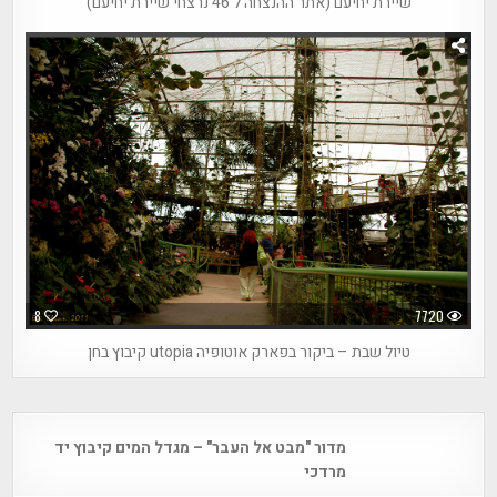
שיירת יחיעם (אתר ההנצחה ל 46 נרצחי שיירת יחיעם)
8
7720
טיול שבת – ביקור בפארק אוטופיה utopia קיבוץ בחן
Post
מדור "מבט אל העבר" – מגדל המים קיבוץ יד
navigation
מרדכי