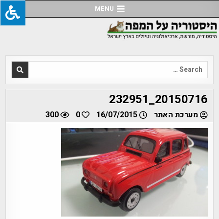
Ski
MENU
t
conten
Search
for:
20150716_232951
מערכת האתר
16/07/2015
0
300