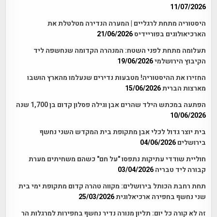
11/07/2026
היסטוריה מתחת לרגליים | המערה הנדירה מטלטלת את
הארכיאולוגים בפוריידיס
21/06/2026
תעלומה מתחת לפני השטח: המנהרה הקדומה שנחשפה ליד
הקיבוץ הירושלמי
19/06/2026
החזירו את ההיסטוריה! מטבעות נדירים שנעלמו מהארץ הושבו
מארצות הברית
15/06/2026
הפתעה במכתש הילד שהרים אבן וגילה פסלון קדום בן 1,700 שנה
10/06/2026
בית יוצר גדול לכלי אבן מתקופת בית המקדש השני נחשף
בירושלים
04/06/2026
חוליית שודדי עתיקות נתפסו "על חם" כשהם משחיתים מערת
קבורה ליד טבריה
03/04/2026
תחת רחבת הכותל בירושלים: מקווה טהרה קדום מתקופת ימי בית
שני נחשף בחפירה ארכיאלוגית
25/03/2026
זה לא קורה כל יום: תליון מנורה נדיר נחשף בחפירות למרגלות הר