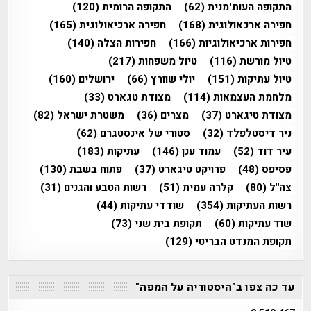
התקופה העות'מנית
(62)
התקופה הרומית
(120)
חפירה ארכאולוגית
(168)
חפירה ארכיאולוגית
(165)
חפירות ארכיאולוגיות
(166)
חפירות הצלה
(140)
טיול מורשת
(116)
טיול משפחות
(217)
טיול עתיקות
(151)
יולי שוורץ
(66)
ירושלים
(160)
מלחמת העצמאות
(114)
מצודת טגארט
(33)
מצודת טיגארט
(37)
מצרים
(36)
משטרת ישראל
(82)
ניר דיסטלפלד
(32)
סטורי של אינסטגרם
(62)
עיר דוד
(52)
עמוד ענן
(146)
עתיקות
(183)
פסיפס
(48)
פרויקט טיגארט
(37)
פתוח בשבת
(130)
צה"ל
(80)
קלרה עמית
(51)
רשות הטבע והגנים
(31)
רשות העתיקות
(354)
שודדי עתיקות
(44)
שוד עתיקות
(60)
תקופת בית שני
(73)
תקופת המנדט הבריטי
(129)
עד כה צפו ב"היסטוריה על המפה"