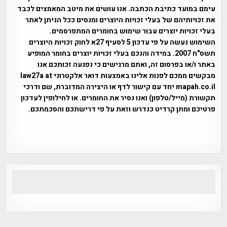
עימם במועד כתיבת הכתבה. אנו עושים את מיטב המאמצים לכבד
את זכויותיהם של בעלי זכויות היוצרים ומנסים ככל הניתן לאתר
בעלי זכויות יוצרים עבור שימוש בחומרים המתפרסמים.
השימוש נעשה על פי עדכון 5 לסעיף 27א לחוק זכויות היוצרים
תשס"ח 2007. במידה והנכם בעלי זכויות יוצרים בחומר המופיע
באתר ו/או בפרסום זה, ואתם מרגישים כי נפגעה זכותכם אנו
מבקשים ממכם לפנות אלינו באמצעות דואר אלקטרוני law27a at
mapah.co.il יחד עם קישור לדף או היצירה המדוברת, שם ודרכי
תקשורת (מייל/טלפון) ואנו נסיר את החומרים. או לחילופין לעדכון
פרטיכם ומתן קרדיט כנדרש וזאת על פי דרישתכם והסכמתכם.
אפי אליאן , היסטוריה על המפה , פרוייקט טיגארט , Efi Elian ,
Tegart Fort , tegart fortress