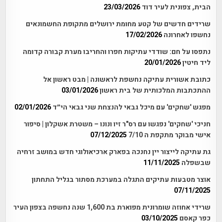
הבית, צפונית לעיר דוד
23/03/2026
שרידים חדשים של קטע מחומת ירושלים מתקופת החשמונאים
נחשפו לאחרונה
17/02/2026
נתפסו על חם: שודדי עתיקות חפרו והחריבו מערת קבורה קדומה
ליד חיטין
20/01/2026
כתובת אשורית עתיקה נחשפת לראשונה | מבט ראשון אל
ההתכתבות המלכותית של בית ראשון
03/01/2026
מפגש 'שחקים' עם מיכל גבאי להנצחת שני גבאי הי״ד
02/01/2026
חניכי 'שחקים' נפגשו עם רס"ר זיו ונונו – משטרת אשקלון | סיפור
אישי מבוקר מתקפת ה 7/10
07/12/2025
גת עתיקה לייצור יין נחנכה בפארק ארכיאולוגי חדש במושב זרחיה
שבשפלה
11/11/2025
אוצר מטבעות עתיקים התגלה במערכת מסתור בגליל התחתון
07/11/2025
שרידי אחוזה שומרונית מפוארת בת 1,600 שנה נחשפה בצפון העיר
כפר קאסם
03/10/2025