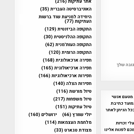
אתר עתיקות
(216)
האוניברסיטה העברית
(35)
היחידה למניעת שוד ברשות
העתיקות
(77)
התקופה הביזנטית
(129)
התקופה ההלניסטית
(30)
התקופה העות'מנית
(62)
התקופה הרומית
(120)
חפירה ארכאולוגית
(168)
גובה שלך
חפירה ארכיאולוגית
(165)
חפירות ארכיאולוגיות
(166)
חפירות הצלה
(140)
טיול מורשת
(116)
 מטעם אנשי
טיול משפחות
(217)
מועד כתיבת
טיול עתיקות
(151)
ככל הניתן לאתר
יולי שוורץ
(66)
ירושלים
(160)
מלחמת העצמאות
(114)
שס"ח 2007. במידה והנכם בעלי זכויות
כם לפנות אלינו
מצודת טגארט
(33)