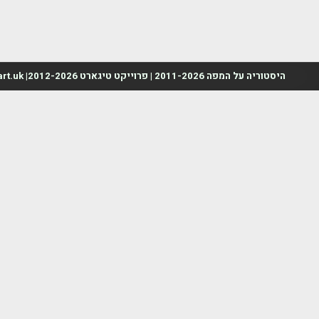
היסטוריה על המפה 2011-2026 | פרוייקט טיגארט 2012-2026| www.mapah.co.il | www.tegart.uk