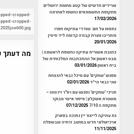
שרידים חדשים של קטע מחומת ירושלים
מתקופת החשמונאים נחשפו לאחרונה
Post
opped-cropped-
17/02/2026
vigation
opped-cropped-
2025joe600.jpg
נתפסו על חם: שודדי עתיקות חפרו
והחריבו מערת קבורה קדומה ליד חיטין
20/01/2026
מה דעתך ע
כתובת אשורית עתיקה נחשפת לראשונה |
מבט ראשון אל ההתכתבות המלכותית של
בית ראשון
03/01/2026
מפגש 'שחקים' עם מיכל גבאי להנצחת
שני גבאי הי״ד
02/01/2026
חניכי 'שחקים' נפגשו עם רס"ר זיו ונונו –
משטרת אשקלון | סיפור אישי מבוקר
מתקפת ה 7/10
07/12/2025
גת עתיקה לייצור יין נחנכה בפארק
ארכיאולוגי חדש במושב זרחיה שבשפלה
11/11/2025