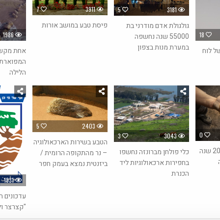
7
3911
5
3181
פיסת טבע במושב אורות
גולגולת אדם מודרני בת
1986
18
55000 שנה נחשפה
במערת מנות בצפון
ל לוח
אחת מקשת
המפוארת 
הלילה
5
2403
0
3
3043
הטבע בשירות הארכאולוגיה
עדות נדירה בת 2000 שנה
כלי פולחן מברונזה נחשפו
– נר מהתקופה הרומית /
בחפירות ארכאולוגיות ליד
ביזנטית נמצא בעמק חפר
הכנרת
1831
עדכונים ח
"קצרצר ולעניין