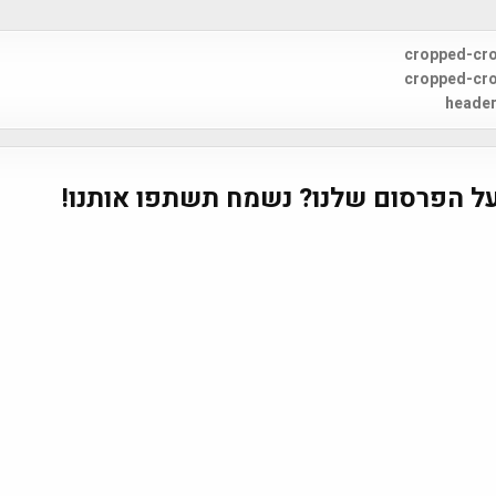
cropped-cr
na
cropped-cr
header
ל הפרסום שלנו? נשמח תשתפו אותנו!