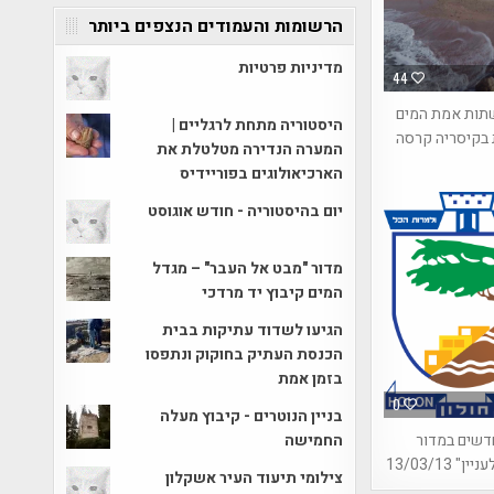
הרשומות והעמודים הנצפים ביותר
מדיניות פרטיות
44
ות אמת המים
היסטוריה מתחת לרגליים |
בקיסריה קרסה
המערה הנדירה מטלטלת את
הארכיאולוגים בפוריידיס
יום בהיסטוריה - חודש אוגוסט
מדור "מבט אל העבר" – מגדל
המים קיבוץ יד מרדכי
הגיעו לשדוד עתיקות בבית
הכנסת העתיק בחוקוק ונתפסו
בזמן אמת
0
בניין הנוטרים - קיבוץ מעלה
החמישה
דשים במדור
" 13/03/13
צילומי תיעוד העיר אשקלון