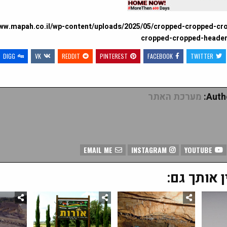
www.mapah.co.il/wp-content/uploads/2025/05/cropped-cropped-cr
cropped-cropped-header
DIGG
VK
REDDIT
PINTEREST
FACEBOOK
TWITTER
Autho
מערכת האתר
EMAIL ME
INSTAGRAM
YOUTUBE
ן אותך גם: