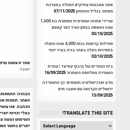
אוצר מטבעות עתיקים התגלה במערכת
מסתור בגליל התחתון
07/11/2025
שרידי אחוזה שומרונית מפוארת בת 1,600
שנה נחשפה בצפון העיר כפר קאסם
03/10/2025
פתילות קדומות בנות 4,000 שנה התגלו
בחפירות הצלה באתר בניה בעיר יהוד
02/10/2025
אתר זו עושה שימוש ב-Akismet כדי לסנן
בית הגמדים של קיבוץ עמיעד | עמדת
יעובד
.
השמירה ממלחמת השחרור
16/09/2025
מדע וארכיאולוגיה חושפים: כך התמודדה
ירושלים הקדומה עם משבר מים
הבהרה:
התמונות 
13/09/2025
האתר. תמונות אש
הכתבה. אנו עושים
TRANSLATE THIS SITE!
בעלי זכויות יוצר
יוצרים בחומר המו