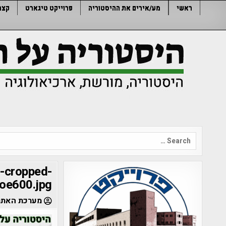
Ski
ראשי
מע/אירים את ההיסטוריה
פרוייקט טיגארט
קצר
t
conten
Search
for:
-cropped-
oe600.jpg
מערכת האתר