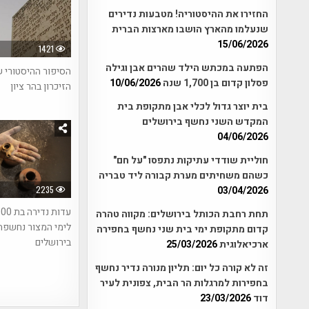
החזירו את ההיסטוריה! מטבעות נדירים
שנעלמו מהארץ הושבו מארצות הברית
15/06/2026
1421
הפתעה במכתש הילד שהרים אבן וגילה
הסיפור ההיסטורי ש
פסלון קדום בן 1,700 שנה
10/06/2026
הזיכרון בהר ציון
בית יוצר גדול לכלי אבן מתקופת בית
המקדש השני נחשף בירושלים
04/06/2026
חוליית שודדי עתיקות נתפסו "על חם"
כשהם משחיתים מערת קבורה ליד טבריה
2235
03/04/2026
תחת רחבת הכותל בירושלים: מקווה טהרה
לימי המצור נחשפה
קדום מתקופת ימי בית שני נחשף בחפירה
בירושלים
ארכיאלוגית
25/03/2026
זה לא קורה כל יום: תליון מנורה נדיר נחשף
בחפירות למרגלות הר הבית, צפונית לעיר
דוד
23/03/2026