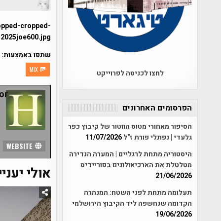
opped-cropped-
2025joe600.jpg
שתפו באמצעות:
MIX
לחצו לכניסה לפרוייקט
r:
הפרסומים האחרונים
הסיפור מאחורי מטוס הווטור של קיבוץ כפר
גלעדי | נפתלי פורת ז"ל
11/07/2026
WEBSITE
היסטוריה מתחת לרגליים | המערה הנדירה
מטלטלת את הארכיאולוגים בפוריידיס
אולי יעניי
21/06/2026
תעלומה מתחת לפני השטח: המנהרה
הקדומה שנחשפה ליד הקיבוץ הירושלמי
19/06/2026