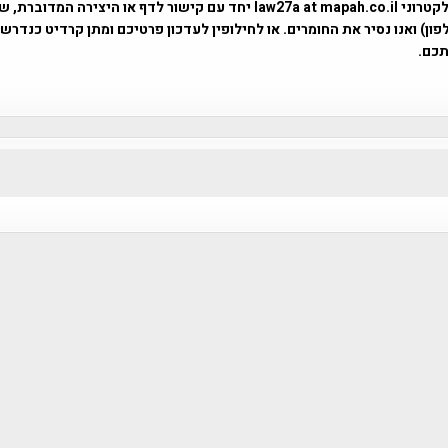
באמצעות דואר אלקטרוני law27a at mapah.co.il יחד עם קישור לדף או היצירה המדו
ון) ואנו נסיר את החומרים. או לחילופין לעדכון פרטיכם ומתן קרדיט כנדרש 
כם.
פרוייקט טיגארט , Efi Elian , Tegart Fort , tegart fortress