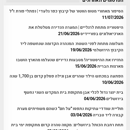
הפרסומים האחרונים
הסיפור מאחורי מטוס הווטור של קיבוץ כפר גלעדי | נפתלי פורת ז"ל
11/07/2026
היסטוריה מתחת לרגליים | המערה הנדירה מטלטלת את
הארכיאולוגים בפוריידיס
21/06/2026
תעלומה מתחת לפני השטח: המנהרה הקדומה שנחשפה ליד
הקיבוץ הירושלמי
19/06/2026
החזירו את ההיסטוריה! מטבעות נדירים שנעלמו מהארץ הושבו
מארצות הברית
15/06/2026
הפתעה במכתש הילד שהרים אבן וגילה פסלון קדום בן 1,700 שנה
10/06/2026
בית יוצר גדול לכלי אבן מתקופת בית המקדש השני נחשף
בירושלים
04/06/2026
חוליית שודדי עתיקות נתפסו "על חם" כשהם משחיתים מערת
קבורה ליד טבריה
03/04/2026
תחת רחבת הכותל בירושלים: מקווה טהרה קדום מתקופת ימי בית