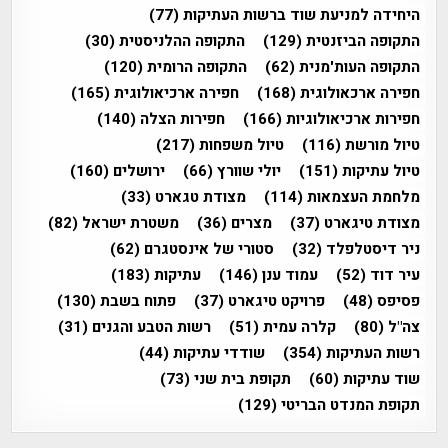
היחידה למניעת שוד ברשות העתיקות
(77)
התקופה הביזנטית
(129)
התקופה ההלניסטית
(30)
התקופה העות'מנית
(62)
התקופה הרומית
(120)
חפירה ארכאולוגית
(168)
חפירה ארכיאולוגית
(165)
חפירות ארכיאולוגיות
(166)
חפירות הצלה
(140)
טיול מורשת
(116)
טיול משפחות
(217)
טיול עתיקות
(151)
יולי שוורץ
(66)
ירושלים
(160)
מלחמת העצמאות
(114)
מצודת טגארט
(33)
מצודת טיגארט
(37)
מצרים
(36)
משטרת ישראל
(82)
ניר דיסטלפלד
(32)
סטורי של אינסטגרם
(62)
עיר דוד
(52)
עמוד ענן
(146)
עתיקות
(183)
פסיפס
(48)
פרויקט טיגארט
(37)
פתוח בשבת
(130)
צה"ל
(80)
קלרה עמית
(51)
רשות הטבע והגנים
(31)
רשות העתיקות
(354)
שודדי עתיקות
(44)
שוד עתיקות
(60)
תקופת בית שני
(73)
תקופת המנדט הבריטי
(129)