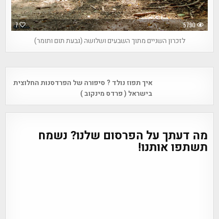
7
5790
לזכרון השניים מתוך השבעים ושלושה (גבעת תום ותומר)
Post
איך תפוז נולד ? סיפורה של הפרדסנות החלוצית
navigation
בישראל ( פרדס מינקוב )
מה דעתך על הפרסום שלנו? נשמח
תשתפו אותנו!