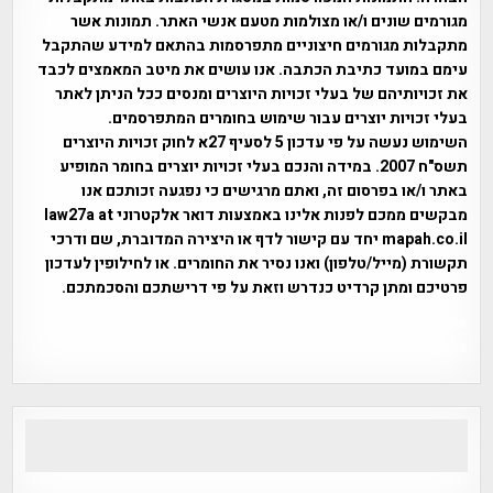
מגורמים שונים ו/או מצולמות מטעם אנשי האתר. תמונות אשר
מתקבלות מגורמים חיצוניים מתפרסמות בהתאם למידע שהתקבל
עימם במועד כתיבת הכתבה. אנו עושים את מיטב המאמצים לכבד
את זכויותיהם של בעלי זכויות היוצרים ומנסים ככל הניתן לאתר
בעלי זכויות יוצרים עבור שימוש בחומרים המתפרסמים.
השימוש נעשה על פי עדכון 5 לסעיף 27א לחוק זכויות היוצרים
תשס"ח 2007. במידה והנכם בעלי זכויות יוצרים בחומר המופיע
באתר ו/או בפרסום זה, ואתם מרגישים כי נפגעה זכותכם אנו
מבקשים ממכם לפנות אלינו באמצעות דואר אלקטרוני law27a at
mapah.co.il יחד עם קישור לדף או היצירה המדוברת, שם ודרכי
תקשורת (מייל/טלפון) ואנו נסיר את החומרים. או לחילופין לעדכון
פרטיכם ומתן קרדיט כנדרש וזאת על פי דרישתכם והסכמתכם.
אפי אליאן , היסטוריה על המפה , פרוייקט טיגארט , Efi Elian ,
Tegart Fort , tegart fortress