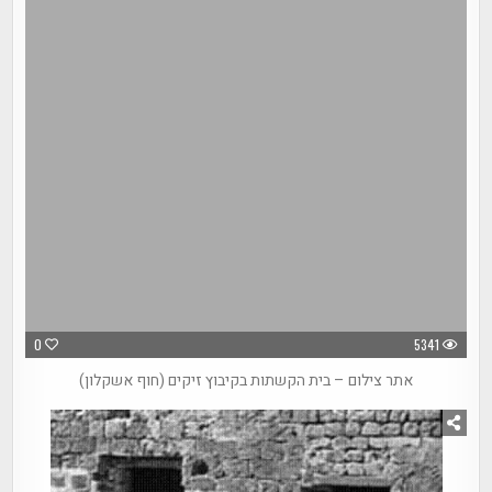
0
5341
אתר צילום – בית הקשתות בקיבוץ זיקים (חוף אשקלון)