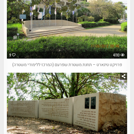
9
4110
פרויקט טיגארט – תחנת משטרת שפרעם (המרכז ללימודי משטרה)