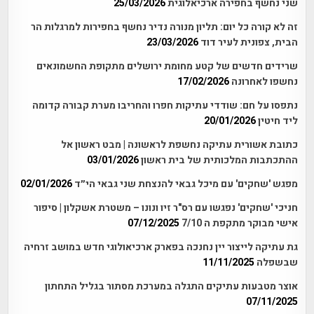
שני נחשף בחפירה ארכיאלוגית
25/03/2026
זה לא קורה כל יום: תליון מנורה נדיר נחשף בחפירות למרגלות הר
הבית, צפונית לעיר דוד
23/03/2026
שרידים חדשים של קטע מחומת ירושלים מתקופת החשמונאים
נחשפו לאחרונה
17/02/2026
נתפסו על חם: שודדי עתיקות חפרו והחריבו מערת קבורה קדומה
ליד חיטין
20/01/2026
כתובת אשורית עתיקה נחשפת לראשונה | מבט ראשון אל
ההתכתבות המלכותית של בית ראשון
03/01/2026
מפגש 'שחקים' עם מיכל גבאי להנצחת שני גבאי הי״ד
02/01/2026
חניכי 'שחקים' נפגשו עם רס"ר זיו ונונו – משטרת אשקלון | סיפור
אישי מבוקר מתקפת ה 7/10
07/12/2025
גת עתיקה לייצור יין נחנכה בפארק ארכיאולוגי חדש במושב זרחיה
שבשפלה
11/11/2025
אוצר מטבעות עתיקים התגלה במערכת מסתור בגליל התחתון
07/11/2025