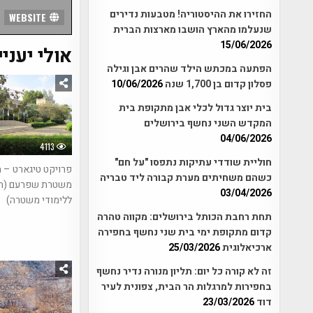
החזירו את ההיסטוריה! מטבעות נדירים
WEBSITE
שנעלמו מהארץ הושבו מארצות הברית
15/06/2026
אולי יעניי
הפתעה במכתש הילד שהרים אבן וגילה
פסלון קדום בן 1,700 שנה
10/06/2026
בית יוצר גדול לכלי אבן מתקופת בית
המקדש השני נחשף בירושלים
04/06/2026
4113
חוליית שודדי עתיקות נתפסו "על חם"
פרויקט טיגארט – 
כשהם משחיתים מערת קבורה ליד טבריה
משטרת שפרעם (ה
03/04/2026
ללימודי משטרה)
תחת רחבת הכותל בירושלים: מקווה טהרה
קדום מתקופת ימי בית שני נחשף בחפירה
ארכיאלוגית
25/03/2026
זה לא קורה כל יום: תליון מנורה נדיר נחשף
בחפירות למרגלות הר הבית, צפונית לעיר
דוד
23/03/2026