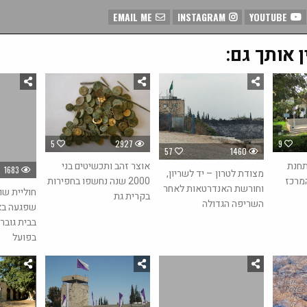
EMAIL ME
INSTAGRAM
YOUTUBE
ן אותך גם:
9
5
2927
57
1460
תחנת
אוצר זהב ותכשיטים בני
1683
מצודת לטרון – יד לשריון,
מרכז
2000 שנה נחשפו בחפירות
וחורשת האנדרטאות לאחר
חוליית שו
בקרית גת
השריפה הגדולה
שפגעה בא
בבית גובר
בפועל