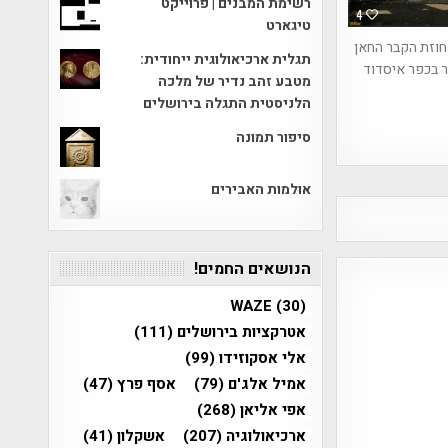
רשימת המבנים | פרוייקט
4
טיגארט
חוזת הקבר החאן
תגלית ארכיאולוגית ייחודית:
 בכפר איסדוד
מטבע זהב נדיר של מלכה
הלניסטית התגלה בירושלים
סיפור תמונה
אולמות האבירים
הנושאים החמים!
WAZE
(30)
אטרקציות בירושלים
(111)
אלי אסקוזידו
(99)
אמיל אלג'ם
(79)
אסף פרץ
(47)
אפי אליאן
(268)
ארכיאולוגיה
(207)
אשקלון
(41)