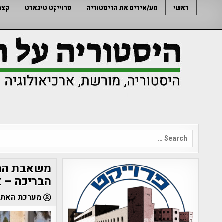
Ski
ראשי
מע/אירים את ההיסטוריה
פרוייקט טיגארט
קצר
t
conten
Search
for:
הבריכה – צ
מערכת האתר