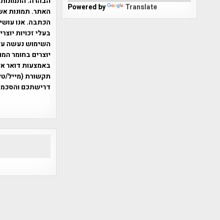
הבהרה:
התמונות 
Powered by
Translate
האתר. תמונות אש
הכתבה. אנו עושים
בעלי זכויות יוצר
יוצרים בחומר המו
תקשורת (מייל/טלפ
דרישתכם והסכמת
אפי אליאן , היסטוריה על המפה , 