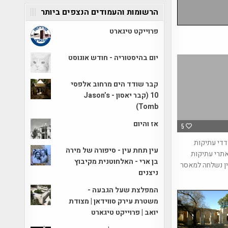
הרשומות והעמודים הנצפים ביותר
פרוייקט טיגארט
יום בהיסטוריה - חודש אוגוסט
קבר שודד הים מרחוב אלפסי
10 (קבר יאסון - Jason’s
Tomb)
אז והיום
5
דדי עתיקות
עין תחת עין - סיפורה של מירה
תרי עתיקות
בן ארי - האלחוטנית מקיבוץ
ין נשלחה למאסר
ניצנים
המפלצת שעל הגבעה -
משטרת עירק סווידאן | מצודת
יואב | פרוייקט טיגארט