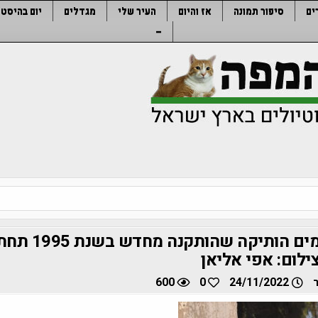
ים
סיפור תמונה
אז והיום
העיר שלי
מגדלים
יום בהיסטו
–
משאבת המים הותיקה שהותק
ילום: אפי אליאן
600
0
24/11/2022