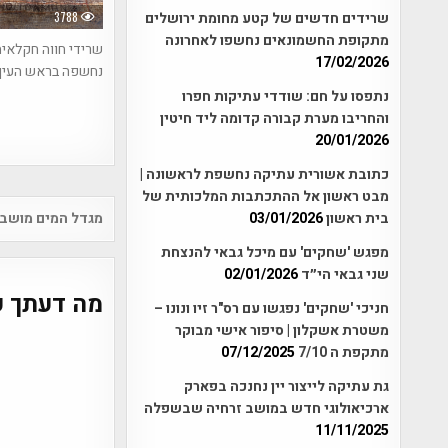
3788
שרידים חדשים של קטע מחומת ירושלים
מתקופת החשמונאים נחשפו לאחרונה
שרידי חווה חקלאי
17/02/2026
נחשפה בראש העין
נתפסו על חם: שודדי עתיקות חפרו
והחריבו מערת קבורה קדומה ליד חיטין
20/01/2026
כתובת אשורית עתיקה נחשפת לראשונה |
מבט ראשון אל ההתכתבות המלכותית של
Post
מגדל המים מושב 
בית ראשון
03/01/2026
vigation
מפגש 'שחקים' עם מיכל גבאי להנצחת
שני גבאי הי״ד
02/01/2026
מה דעתך ע
חניכי 'שחקים' נפגשו עם רס"ר זיו ונונו –
משטרת אשקלון | סיפור אישי מבוקר
מתקפת ה 7/10
07/12/2025
גת עתיקה לייצור יין נחנכה בפארק
ארכיאולוגי חדש במושב זרחיה שבשפלה
11/11/2025