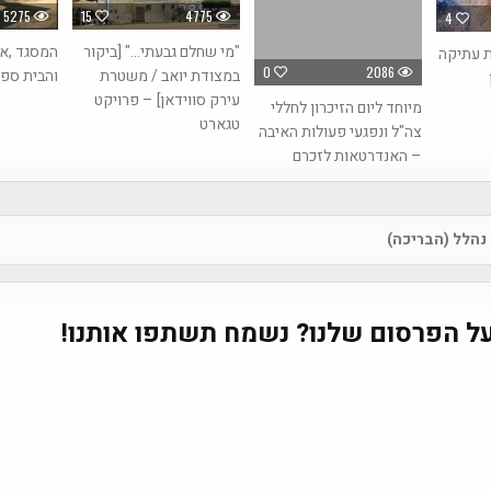
5275
15
4775
4
"מי שחלם גבעתי…" [ביקור
המסגד ,א
ת עתיקה
0
2086
במצודת יואב / משטרת
והבית ספר
עירק סווידאן] – פרויקט
מיוחד ליום הזיכרון לחללי
טגארט
צה"ל ונפגעי פעולות האיבה
– האנדרטאות לזכרם
נהלל (הבריכה)
na
ל הפרסום שלנו? נשמח תשתפו אותנו!