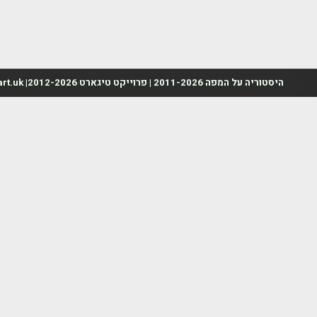
היסטוריה על המפה 2011-2026 | פרוייקט טיגארט 2012-2026| www.mapah.co.il | www.tegart.uk