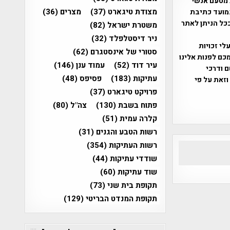
 מטעם אנשי
מצודת טיגארט
(37)
מצרים
(36)
מועד כתיבת
ככל הניתן לאתר
משטרת ישראל
(82)
ניר דיסטלפלד
(32)
שס"ח 2007. במידה והנכם בעלי זכויות
סטורי של אינסטגרם
(62)
כם לפנות אלינו
עיר דוד
(52)
עמוד ענן
(146)
ברת, שם ודרכי
עתיקות
(183)
פסיפס
(48)
וזאת על פי
פרויקט טיגארט
(37)
פתוח בשבת
(130)
צה"ל
(80)
קלרה עמית
(51)
רשות הטבע והגנים
(31)
רשות העתיקות
(354)
שודדי עתיקות
(44)
שוד עתיקות
(60)
תקופת בית שני
(73)
תקופת המנדט הבריטי
(129)