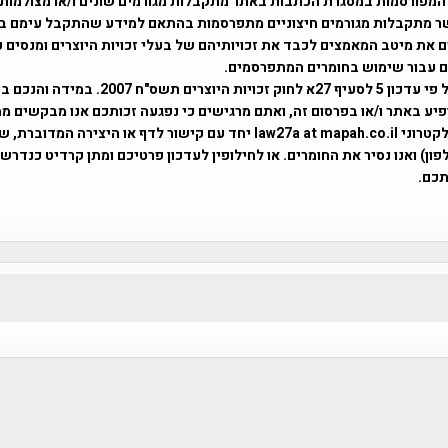
המפורסמות במסגרת הכתבות באתר מתקבלות מגורמים שונים ו/או מצולמות
ר מתקבלות מגורמים חיצוניים מתפרסמות בהתאם למידע שהתקבל עימם ב
 את מיטב המאמצים לכבד את זכויותיהם של בעלי זכויות היוצרים ומנסים 
ים עבור שימוש בחומרים המתפרסמים.
השימוש נעשה על פי עדכון 5 לסעיף 27א לחוק זכויות היוצרים ת
פיע באתר ו/או בפרסום זה, ואתם מרגישים כי נפגעה זכותכם אנו מבקשים ממ
באמצעות דואר אלקטרוני law27a at mapah.co.il יחד עם קישור לדף או היצירה המדו
ון) ואנו נסיר את החומרים. או לחילופין לעדכון פרטיכם ומתן קרדיט כנדרש 
כם.
פרוייקט טיגארט , Efi Elian , Tegart Fort , tegart fortress