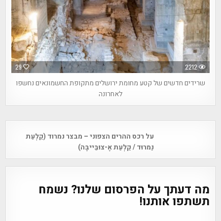
29
2212
שרידים חדשים של קטע מחומת ירושלים מתקופת החשמונאים נחשפו
לאחרונה
Post
על רכס ההרים הצפוני – מבצר נמרוד (קַלְעַת
navigation
נַמרוּד / קַלְעַת אֶ-צוּבֵּייבָּה)
מה דעתך על הפרסום שלנו? נשמח
תשתפו אותנו!