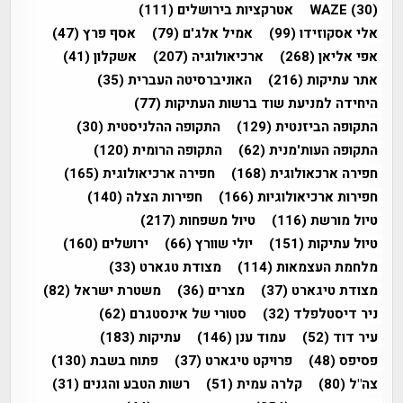
(30)
WAZE
אטרקציות בירושלים
(111)
אלי אסקוזידו
(99)
אמיל אלג'ם
(79)
אסף פרץ
(47)
אפי אליאן
(268)
ארכיאולוגיה
(207)
אשקלון
(41)
אתר עתיקות
(216)
האוניברסיטה העברית
(35)
היחידה למניעת שוד ברשות העתיקות
(77)
התקופה הביזנטית
(129)
התקופה ההלניסטית
(30)
התקופה העות'מנית
(62)
התקופה הרומית
(120)
חפירה ארכאולוגית
(168)
חפירה ארכיאולוגית
(165)
חפירות ארכיאולוגיות
(166)
חפירות הצלה
(140)
טיול מורשת
(116)
טיול משפחות
(217)
טיול עתיקות
(151)
יולי שוורץ
(66)
ירושלים
(160)
מלחמת העצמאות
(114)
מצודת טגארט
(33)
מצודת טיגארט
(37)
מצרים
(36)
משטרת ישראל
(82)
ניר דיסטלפלד
(32)
סטורי של אינסטגרם
(62)
עיר דוד
(52)
עמוד ענן
(146)
עתיקות
(183)
פסיפס
(48)
פרויקט טיגארט
(37)
פתוח בשבת
(130)
צה"ל
(80)
קלרה עמית
(51)
רשות הטבע והגנים
(31)