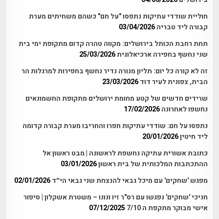
חוליית שודדי עתיקות נתפסו "על חם" כשהם משחיתים מערת
קבורה ליד טבריה
03/04/2026
תחת רחבת הכותל בירושלים: מקווה טהרה קדום מתקופת ימי בית
שני נחשף בחפירה ארכיאלוגית
25/03/2026
זה לא קורה כל יום: תליון מנורה נדיר נחשף בחפירות למרגלות הר
הבית, צפונית לעיר דוד
23/03/2026
שרידים חדשים של קטע מחומת ירושלים מתקופת החשמונאים
נחשפו לאחרונה
17/02/2026
נתפסו על חם: שודדי עתיקות חפרו והחריבו מערת קבורה קדומה
ליד חיטין
20/01/2026
כתובת אשורית עתיקה נחשפת לראשונה | מבט ראשון אל
ההתכתבות המלכותית של בית ראשון
03/01/2026
מפגש 'שחקים' עם מיכל גבאי להנצחת שני גבאי הי״ד
02/01/2026
חניכי 'שחקים' נפגשו עם רס"ר זיו ונונו – משטרת אשקלון | סיפור
אישי מבוקר מתקפת ה 7/10
07/12/2025