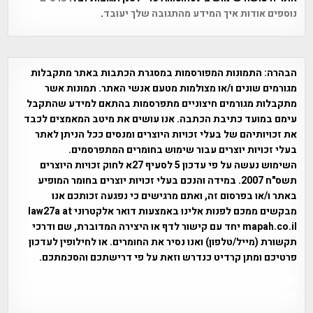
נוספים אודות איך המידע מהתגובה שלך יעובד
.
הבהרה:
התמונות המפורסמות במסגרת הכתבות באתר מתקבלות
מגורמים שונים ו/או מצולמות מטעם אנשי האתר. תמונות אשר
מתקבלות מגורמים חיצוניים מתפרסמות בהתאם למידע שהתקבל
עימם במועד כתיבת הכתבה. אנו עושים את מיטב המאמצים לכבד
את זכויותיהם של בעלי זכויות היוצרים ומנסים ככל הניתן לאתר
בעלי זכויות יוצרים עבור שימוש בחומרים המתפרסמים.
השימוש נעשה על פי עדכון 5 לסעיף 27א לחוק זכויות היוצרים
תשס"ח 2007. במידה והנכם בעלי זכויות יוצרים בחומר המופיע
באתר ו/או בפרסום זה, ואתם מרגישים כי נפגעה זכותכם אנו
מבקשים ממכם לפנות אלינו באמצעות דואר אלקטרוני law27a at
mapah.co.il יחד עם קישור לדף או היצירה המדוברת, שם ודרכי
תקשורת (מייל/טלפון) ואנו נסיר את החומרים. או לחילופין לעדכון
פרטיכם ומתן קרדיט כנדרש וזאת על פי דרישתכם והסכמתכם.
אפי אליאן , היסטוריה על המפה , פרוייקט טיגארט , Efi Elian ,
Tegart Fort , tegart fortress