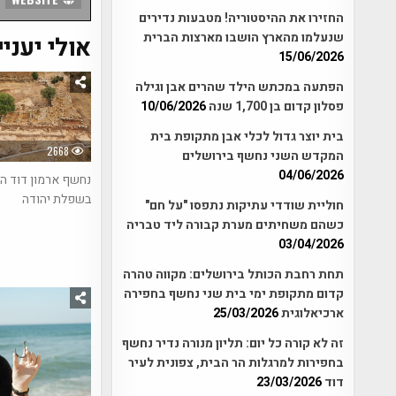
החזירו את ההיסטוריה! מטבעות נדירים
שנעלמו מהארץ הושבו מארצות הברית
אולי יעניי
15/06/2026
הפתעה במכתש הילד שהרים אבן וגילה
פסלון קדום בן 1,700 שנה
10/06/2026
בית יוצר גדול לכלי אבן מתקופת בית
2668
המקדש השני נחשף בירושלים
04/06/2026
נחשף ארמון דוד ה
בשפלת יהודה
חוליית שודדי עתיקות נתפסו "על חם"
כשהם משחיתים מערת קבורה ליד טבריה
03/04/2026
תחת רחבת הכותל בירושלים: מקווה טהרה
קדום מתקופת ימי בית שני נחשף בחפירה
ארכיאלוגית
25/03/2026
זה לא קורה כל יום: תליון מנורה נדיר נחשף
בחפירות למרגלות הר הבית, צפונית לעיר
דוד
23/03/2026