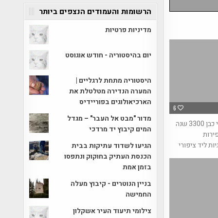
הרשומות והעמודים הנצפים ביותר
מדיניות פרטיות
יום בהיסטוריה - חודש אוגוסט
היסטוריה מתחת לרגליים |
המערה הנדירה מטלטלת את
הארכיאולוגים בפוריידיס
6
מדור "מבט אל העבר" – מגדל
קמע מצרי כבן 3300 שנה
המים קיבוץ יד מרדכי
ירות
ות ליד ציפורי
הגיעו לשדוד עתיקות בבית
הכנסת העתיק בחוקוק ונתפסו
בזמן אמת
בניין הנוטרים - קיבוץ מעלה
החמישה
צילומי תיעוד העיר אשקלון