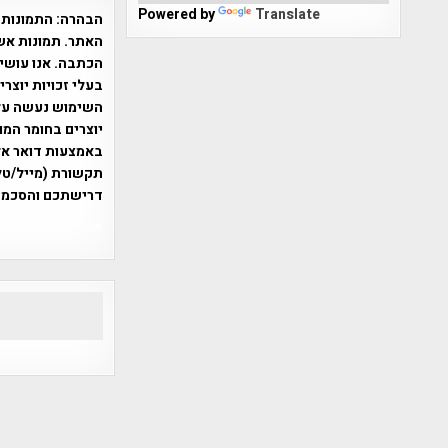
Powered by
Translate
הבהרה:
התמונות 
האתר. תמונות אש
הכתבה. אנו עושים
בעלי זכויות יוצר
יוצרים בחומר המו
תקשורת (מייל/טלפ
דרישתכם והסכמת
אפי אליאן , היסטוריה על המפה , 