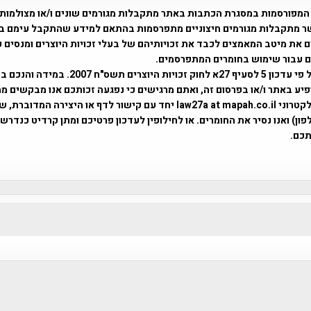
המפורסמות במסגרת הכתבות באתר מתקבלות מגורמים שונים ו/או מצולמות
ר מתקבלות מגורמים חיצוניים מתפרסמות בהתאם למידע שהתקבל עימם ב
 את מיטב המאמצים לכבד את זכויותיהם של בעלי זכויות היוצרים ומנסים 
ים עבור שימוש בחומרים המתפרסמים.
השימוש נעשה על פי עדכון 5 לסעיף 27א לחוק זכויות היוצרים ת
פיע באתר ו/או בפרסום זה, ואתם מרגישים כי נפגעה זכותכם אנו מבקשים ממ
באמצעות דואר אלקטרוני law27a at mapah.co.il יחד עם קישור לדף או היצירה המדו
ון) ואנו נסיר את החומרים. או לחילופין לעדכון פרטיכם ומתן קרדיט כנדרש 
כם.
פרוייקט טיגארט , Efi Elian , Tegart Fort , tegart fortress