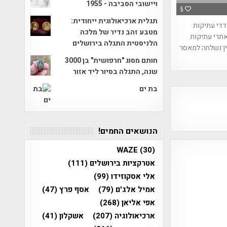
ויישובי הסביבה - 1955
5
תגלית ארכיאולוגית ייחודית:
דדי עתיקות
מטבע זהב נדיר של מלכה
תרי עתיקות
הלניסטית התגלה בירושלים
ין נשלחה למאסר
חותם מסוג "חרפושית" בן 3000
שנה, התגלה בסיור ליד אזור
בת ים
הנושאים החמים!
WAZE
(30)
אטרקציות בירושלים
(111)
אלי אסקוזידו
(99)
אמיל אלג'ם
(79)
אסף פרץ
(47)
אפי אליאן
(268)
ארכיאולוגיה
(207)
אשקלון
(41)