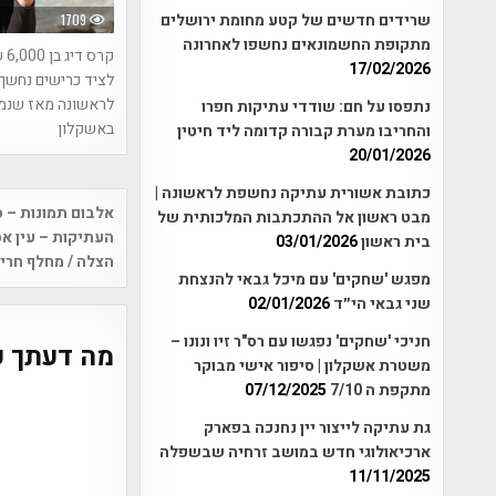
שרידים חדשים של קטע מחומת ירושלים
1709
מתקופת החשמונאים נחשפו לאחרונה
קרס ד
17/02/2026
לציד כרישים נחשף
לראשונה מאז שנמ
נתפסו על חם: שודדי עתיקות חפרו
באשקלון
והחריבו מערת קבורה קדומה ליד חיטין
20/01/2026
כתובת אשורית עתיקה נחשפת לראשונה |
Post
אלבום תמונות – 
מבט ראשון אל ההתכתבות המלכותית של
vigation
העתיקות – עין אס
בית ראשון
03/01/2026
הצלה / מחלף חרי
מפגש 'שחקים' עם מיכל גבאי להנצחת
שני גבאי הי״ד
02/01/2026
חניכי 'שחקים' נפגשו עם רס"ר זיו ונונו –
מה דעתך ע
משטרת אשקלון | סיפור אישי מבוקר
מתקפת ה 7/10
07/12/2025
גת עתיקה לייצור יין נחנכה בפארק
ארכיאולוגי חדש במושב זרחיה שבשפלה
11/11/2025