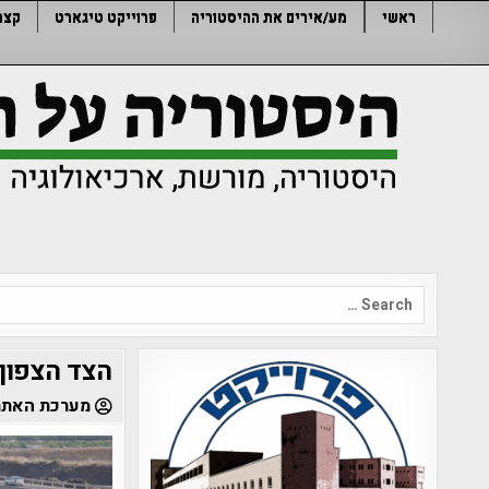
Ski
ראשי
מע/אירים את ההיסטוריה
פרוייקט טיגארט
קצר
t
conten
Search
for:
הצד הצפון 
מערכת האתר