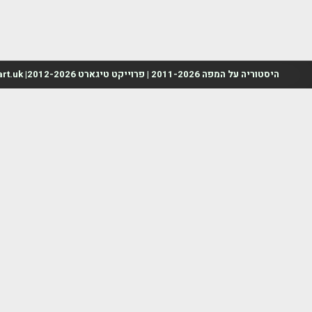
היסטוריה על המפה 2011-2026 | פרוייקט טיגארט 2012-2026| www.mapah.co.il | www.tegart.uk