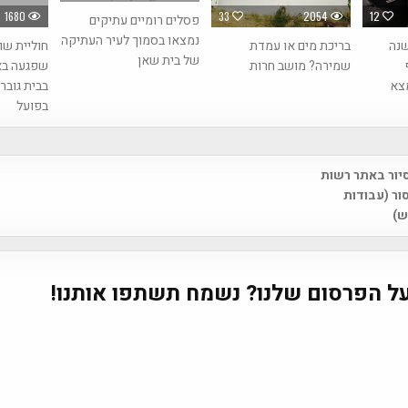
1680
33
2054
12
פסלים רומיים עתיקים
נמצאו בסמוך לעיר העתיקה
יג בן 6,000 שנה
בריכת מים או עמדת
חוליית שו
של בית שאן
שמירה? מושב חרות
שפגעה בא
צא
בבית גובר
בפועל
סיור באתר רשות
na
ור (עבודות
ש)
ל הפרסום שלנו? נשמח תשתפו אותנו!