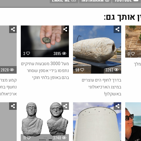
ן אותך גם:
3
3895
0
מעל 3000 מטבעות עתיקים
מלך
2828
59
3263
נתפסו בידי אספן שסחר
בהם באופן בלתי חוקי
בדרך לחוף הים עוצרים
במיצג הארכיאולוגי
נחשף בחפ
באשקלון!
ארכיאולוגי
11
3748