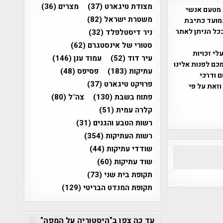
מצודת טיגארט
(37)
מצרים
(36)
 מטעם אנשי
משטרת ישראל
(82)
מועד כתיבת
ככל הניתן לאתר
ניר דיסטלפלד
(32)
סטורי של אינסטגרם
(62)
שס"ח 2007. במידה והנכם בעלי זכויות
עיר דוד
(52)
עמוד ענן
(146)
כם לפנות אלינו
עתיקות
(183)
פסיפס
(48)
ברת, שם ודרכי
פרויקט טיגארט
(37)
וזאת על פי
פתוח בשבת
(130)
צה"ל
(80)
קלרה עמית
(51)
רשות הטבע והגנים
(31)
רשות העתיקות
(354)
שודדי עתיקות
(44)
שוד עתיקות
(60)
תקופת בית שני
(73)
תקופת המנדט הבריטי
(129)
עד כה צפו ב"היסטוריה על המפה"