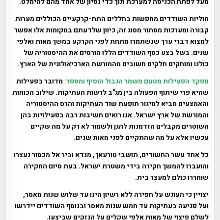
מעל לפתח הכניסה למערכת תוך כדי נסיון של אחד מהם להימלט.
חוליות השודדים מחפשות בחללים התת-קרקעיים הכוללים מערות
קבורה ומערכות מסתור מסוג זה, כיוון שלדעתם במקומות אלו אפשר
למצוא דברי ערך שנשתמרו מתחת לפני הקרקע במשך מאות ואלפי
שנים. בשל בצע כסף השודדים הללו הורסים את ההיסטוריה של
כולנו ומוחקים חלקים חשובים מהמורשת הארכיאולוגית של הארץ.
מפקד הפעילות מטעם משמר הגבול הוסיף ומספר:
מדובר בפעילות
שהיא פרי שיתוף הפעולה בין מג"ב לרשות העתיקות. שילוב הכוחות
והאמצעים מביא למיגור תופעת שוד העתיקות והרס ההיסטוריה
והמורשת של ארץ ישראל. אנו רואים חשיבות רבה בפעילויות בהן
השוטרים מקבלים הזדמנות להגן ולשמור לא רק על מה שקיים
עכשיו אלא על מה שהתקיים לפני מאות שנים.
כל אחד עשר החשודים, תושבי טורעאן , מנדא וביר אל מכסור נעצרו
והועברו להמשך חקירה בידי משטרת ישראל. בעת סיום החקירה
שוחררו כולם למעצר בית.
יצויין כי העונש על חפירה ללא רשיון הינו עד שלוש שנות מאסר,
ועל פגיעה בעתיקות עד חמש שנות מאסר ובנוסף השודדים יידרשו
לשלם פיצוי של מאות אלפי שקלים על הנזקים שביצעו.