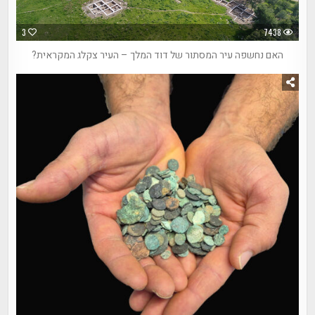
3
7438
האם נחשפה עיר המסתור של דוד המלך – העיר צקלג המקראית?