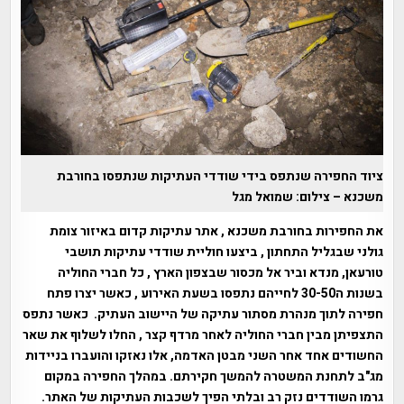
ציוד החפירה שנתפס בידי שודדי העתיקות שנתפסו בחורבת
משכנא – צילום: שמואל מגל
את החפירות בחורבת משכנא , אתר עתיקות קדום באיזור צומת
גולני שבגליל התחתון , ביצעו חוליית שודדי עתיקות תושבי
טורעאן, מנדא וביר אל מכסור שבצפון הארץ , כל חברי החוליה
בשנות ה30-50 לחייהם נתפסו בשעת האירוע , כאשר יצרו פתח
חפירה לתוך מנהרת מסתור עתיקה של היישוב העתיק. כאשר נתפס
התצפיתן מבין חברי החוליה לאחר מרדף קצר , החלו לשלוף את שאר
החשודים אחד אחר השני מבטן האדמה, אלו נאזקו והועברו בניידות
מג"ב לתחנת המשטרה להמשך חקירתם. במהלך החפירה במקום
גרמו השודדים נזק רב ובלתי הפיך לשכבות העתיקות של האתר.