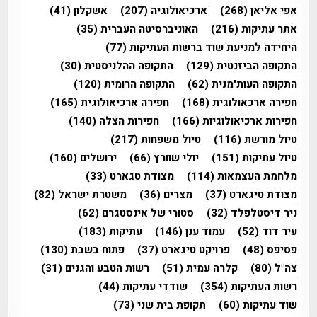
אפי אליאן
(268)
ארכיאולוגיה
(207)
אשקלון
(41)
אתר עתיקות
(216)
האוניברסיטה העברית
(35)
היחידה למניעת שוד ברשות העתיקות
(77)
התקופה הביזנטית
(129)
התקופה ההלניסטית
(30)
התקופה העות'מנית
(62)
התקופה הרומית
(120)
חפירה ארכאולוגית
(168)
חפירה ארכיאולוגית
(165)
חפירות ארכיאולוגיות
(166)
חפירות הצלה
(140)
טיול מורשת
(116)
טיול משפחות
(217)
טיול עתיקות
(151)
יולי שוורץ
(66)
ירושלים
(160)
מלחמת העצמאות
(114)
מצודת טגארט
(33)
מצודת טיגארט
(37)
מצרים
(36)
משטרת ישראל
(82)
ניר דיסטלפלד
(32)
סטורי של אינסטגרם
(62)
עיר דוד
(52)
עמוד ענן
(146)
עתיקות
(183)
פסיפס
(48)
פרויקט טיגארט
(37)
פתוח בשבת
(130)
צה"ל
(80)
קלרה עמית
(51)
רשות הטבע והגנים
(31)
רשות העתיקות
(354)
שודדי עתיקות
(44)
שוד עתיקות
(60)
תקופת בית שני
(73)