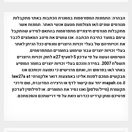
הבהרה:
התמונות המפורסמות במסגרת הכתבות באתר מתקבלות
מגורמים שונים ו/או מצולמות מטעם אנשי האתר. תמונות אשר
מתקבלות מגורמים חיצוניים מתפרסמות בהתאם למידע שהתקבל
עימם במועד כתיבת הכתבה. אנו עושים את מיטב המאמצים לכבד
את זכויותיהם של בעלי זכויות היוצרים ומנסים ככל הניתן לאתר
בעלי זכויות יוצרים עבור שימוש בחומרים המתפרסמים.
השימוש נעשה על פי עדכון 5 לסעיף 27א לחוק זכויות היוצרים
תשס"ח 2007. במידה והנכם בעלי זכויות יוצרים בחומר המופיע
באתר ו/או בפרסום זה, ואתם מרגישים כי נפגעה זכותכם אנו
מבקשים ממכם לפנות אלינו באמצעות דואר אלקטרוני law27a at
mapah.co.il יחד עם קישור לדף או היצירה המדוברת, שם ודרכי
תקשורת (מייל/טלפון) ואנו נסיר את החומרים. או לחילופין לעדכון
פרטיכם ומתן קרדיט כנדרש וזאת על פי דרישתכם והסכמתכם.
אפי אליאן , היסטוריה על המפה , פרוייקט טיגארט , Efi Elian ,
Tegart Fort , tegart fortress