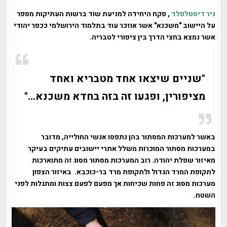
ניר דיסטלפלד
, פקח היחידה למניעת שוד ברשות העתיקות מספר
על היישוב "משכנא" אשר אוזכר עוד בתלמוד הירושלמי ככפר יהודי
אשר נמצא בחצי הדרך בין ציפורי לטבריה.
"שניים שיצאו אחד מטבריא ואחד
מציפורין, ופגעו זה בזה בחדא משכנא…"
באשר למערכות המסתור בהן נתפסו אנשי החולייה, מדובר
במערכות מסתור המוכרות משלל אתרי יישובים עתיקים בעיקר
מאיזור שפלת יהודה. רוב המערכות מסתור מסוג זה מתוארכות
לתקופת המרד הגדול ולתקופת מרד בר-כוכבא. באיזור הצפון
מערכות מסוג זה פחות שכיחות אך מפעם לפעם צצות ומתגלות לפני
השטח.