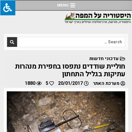
Ski
MENU
t
conten
Search
for:
POSTED
עדכוני חדשות
IN
חוליית שודדים נתפסו בחפירת מנהרות
עתיקות בגליל התחתון
מערכת האתר
20/01/2017
5
1880