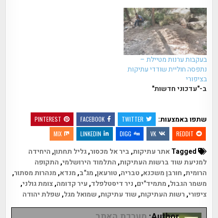
בעקבות ערנות מטיילת –
נתפסה חוליית שודדי עתיקות
בציפורי
ב-"עדכוני חדשות"
שתפו באמצעות:
PINTEREST
FACEBOOK
TWITTER
MIX
LINKEDIN
DIGG
VK
REDDIT
Tagged
אתר עתיקות
,
ביר אל מכסור
,
גליל תחתון
,
היחידה
למניעת שוד ברשות העתיקות
,
התלמוד הירושלמי
,
התקופה
הרומית
,
חורבן משכנא
,
טבריה
,
טורעאן
,
מג"ב
,
מנדא
,
מנהרות מסתור
,
משמר הגבול
,
מתמיד"ים
,
ניר דיסטלפלד
,
עיר קדומה
,
צומת גולני
,
ציפורי
,
רשות העתיקות
,
שוד עתיקות
,
שמואל מגל
,
שפלת יהודה
Author:
מערכת האתר