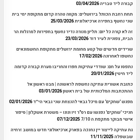
קבורה ליד טבריה
03/04/2026
תחת רחבת הכותל בירושלים: מקווה טהרה קדום מתקופת ימי בית
שני נחשף בחפירה ארכיאלוגית
25/03/2026
זה לא קורה כל יום: תליון מנורה נדיר נחשף בחפירות למרגלות הר
הבית, צפונית לעיר דוד
23/03/2026
שרידים חדשים של קטע מחומת ירושלים מתקופת החשמונאים
נחשפו לאחרונה
17/02/2026
נתפסו על חם: שודדי עתיקות חפרו והחריבו מערת קבורה קדומה
ליד חיטין
20/01/2026
כתובת אשורית עתיקה נחשפת לראשונה | מבט ראשון אל
ההתכתבות המלכותית של בית ראשון
03/01/2026
מפגש 'שחקים' עם מיכל גבאי להנצחת שני גבאי הי״ד
02/01/2026
חניכי 'שחקים' נפגשו עם רס"ר זיו ונונו – משטרת אשקלון | סיפור
אישי מבוקר מתקפת ה 7/10
07/12/2025
גת עתיקה לייצור יין נחנכה בפארק ארכיאולוגי חדש במושב זרחיה
שבשפלה
11/11/2025