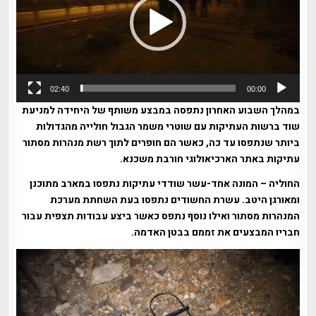
02:40
00:00
במהלך השבוע האחרון נתפסה במבצע משותף של היחידה למניעת
שוד ברשות העתיקות עם שוטרי משמר הגבול חולייה מהגדולות
ביותר שנתפסו עד כה, כאשר הם חופרים לתוך רשת מנהרות מסתור
עתיקות באתר הארכיאולוגי חורבת משכנא.
החוליה – המונה אחד-עשר שודדי עתיקות נתפסו במארב מתוכנן
ומאורגן היטב. עשרת החשודים נתפסו בעת השחתת מערכת
המנהרות מסתור ואילו נוסף נתפס כאשר ביצע עבודות תצפית עבור
חבריו המבצעים את זממם בבטן האדמה.