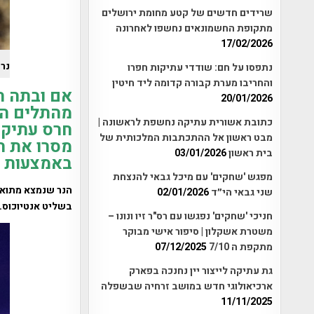
שרידים חדשים של קטע מחומת ירושלים
מתקופת החשמונאים נחשפו לאחרונה
17/02/2026
נר החרס
נתפסו על חם: שודדי עתיקות חפרו
והחריבו מערת קבורה קדומה ליד חיטין
אם ובתה ת
20/01/2026
מהתלים הס
כתובת אשורית עתיקה נחשפת לראשונה |
חרס עתיק 
מבט ראשון אל ההתכתבות המלכותית של
מסרו את ה
בית ראשון
03/01/2026
באמצעות ת
מפגש 'שחקים' עם מיכל גבאי להנצחת
שני גבאי הי״ד
02/01/2026
בשליט אנטיוכוס.
חניכי 'שחקים' נפגשו עם רס"ר זיו ונונו –
משטרת אשקלון | סיפור אישי מבוקר
מתקפת ה 7/10
07/12/2025
גת עתיקה לייצור יין נחנכה בפארק
ארכיאולוגי חדש במושב זרחיה שבשפלה
11/11/2025