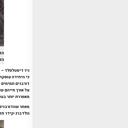
הד
הדו
ניר דיסטלפלד – 
כי היחידה עוסקת
דורבנים תמימים 
על אורך חייהם ש
מאווררת יותר בע
מאחר שהדורבנים ה
גולדברג-קידר תק