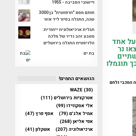
ויישובי הסביבה - 1955
חותם מסוג "חרפושית" בן 3000
שנה, התגלה בסיור ליד אזור
תגלית ארכיאולוגית ייחודית:
מטבע זהב נדיר של מלכה
על אחד
הלניסטית התגלה בירושלים
או נר
בת ים
שתיים
ך תוגמלו
הנושאים החמים!
פה זו ידוע כי יהודה המכבי נלחם
WAZE
(30)
אטרקציות בירושלים
(111)
אלי אסקוזידו
(99)
אמיל אלג'ם
(79)
אסף פרץ
(47)
אפי אליאן
(268)
ארכיאולוגיה
(207)
אשקלון
(41)