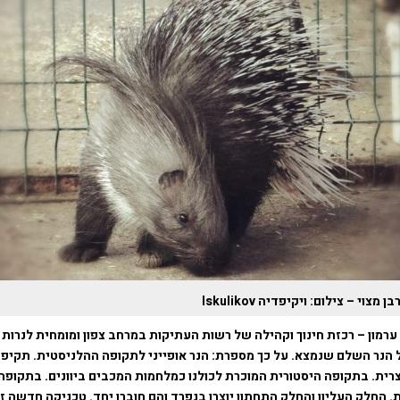
ן מצוי – צילום: ויקיפדיה Iskulikov
ערמון – רכזת חינוך וקהילה של רשות העתיקות במרחב צפון ומומחית לנרות
הנר השלם שנמצא. על כך מספרת: הנר אופייני לתקופה ההלניסטית. תקיפ
רית. בתקופה היסטורית המוכרת לכולנו כמלחמות המכבים ביוונים. בתקופה ז
. החלק העליון והחלק התחתון יוצרו בנפרד והם חוברו יחד. טכניקה חדשה זו