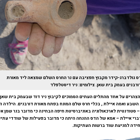
ס גולדברג-קידר מקבוץ חפציבה עם נר החרס השלם שמצאה ליד מאורת
רבנים בעמק בית שאן. צילומים: ניר דיסטלפלד
הצהרים על אחד מהתלים העתים הסמוכים לקיבוץ ניר דוד שבעמק בית שאן ,
 השבע ואמה איילת , בכלי חרס שלם המונח בפתח מאורת דורבנים. הילדה 
 סטודנטית לארכאולוגיה באוניברסיטת חיפה הבחינה כי מדובר בנר שמן א
רי איילת – אמא של הדס ההנחה היתה כי מדובר בפעילות של שודדי עתיקו
חידה למניעת שוד ברשות העתיקות.