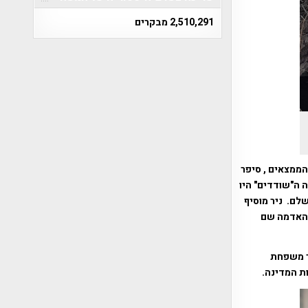
2,510,291 מבקרים
ממצאים , סיפר
 ה"שודדים" היו
לם. ניר מוסיף
שהאדמה שם
אך משפחת
ות המדינה.