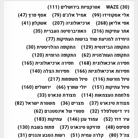
(30)
WAZE
אטרקציות בירושלים
(111)
אלי אסקוזידו
(99)
אמיל אלג'ם
(79)
אסף פרץ
(47)
אפי אליאן
(268)
ארכיאולוגיה
(207)
אשקלון
(41)
אתר עתיקות
(216)
האוניברסיטה העברית
(35)
היחידה למניעת שוד ברשות העתיקות
(77)
התקופה הביזנטית
(129)
התקופה ההלניסטית
(30)
התקופה העות'מנית
(62)
התקופה הרומית
(120)
חפירה ארכאולוגית
(168)
חפירה ארכיאולוגית
(165)
חפירות ארכיאולוגיות
(166)
חפירות הצלה
(140)
טיול מורשת
(116)
טיול משפחות
(217)
טיול עתיקות
(151)
יולי שוורץ
(66)
ירושלים
(160)
מלחמת העצמאות
(114)
מצודת טגארט
(33)
מצודת טיגארט
(37)
מצרים
(36)
משטרת ישראל
(82)
ניר דיסטלפלד
(32)
סטורי של אינסטגרם
(62)
עיר דוד
(52)
עמוד ענן
(146)
עתיקות
(183)
פסיפס
(48)
פרויקט טיגארט
(37)
פתוח בשבת
(130)
צה"ל
(80)
קלרה עמית
(51)
רשות הטבע והגנים
(31)