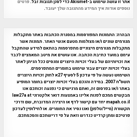
אתר זו עושה שימוש ב-Akismet כדי לסנן תגובות זבל.
פרטים
נוספים אודות איך המידע מהתגובה שלך יעובד
.
הבהרה:
התמונות המפורסמות במסגרת הכתבות באתר מתקבלות
מגורמים שונים ו/או מצולמות מטעם אנשי האתר. תמונות אשר
מתקבלות מגורמים חיצוניים מתפרסמות בהתאם למידע שהתקבל
עימם במועד כתיבת הכתבה. אנו עושים את מיטב המאמצים לכבד
את זכויותיהם של בעלי זכויות היוצרים ומנסים ככל הניתן לאתר
בעלי זכויות יוצרים עבור שימוש בחומרים המתפרסמים.
השימוש נעשה על פי עדכון 5 לסעיף 27א לחוק זכויות היוצרים
תשס"ח 2007. במידה והנכם בעלי זכויות יוצרים בחומר המופיע
באתר ו/או בפרסום זה, ואתם מרגישים כי נפגעה זכותכם אנו
מבקשים ממכם לפנות אלינו באמצעות דואר אלקטרוני law27a at
mapah.co.il יחד עם קישור לדף או היצירה המדוברת, שם ודרכי
תקשורת (מייל/טלפון) ואנו נסיר את החומרים. או לחילופין לעדכון
פרטיכם ומתן קרדיט כנדרש וזאת על פי דרישתכם והסכמתכם.
אפי אליאן , היסטוריה על המפה , פרוייקט טיגארט , Efi Elian ,
Tegart Fort , tegart fortress