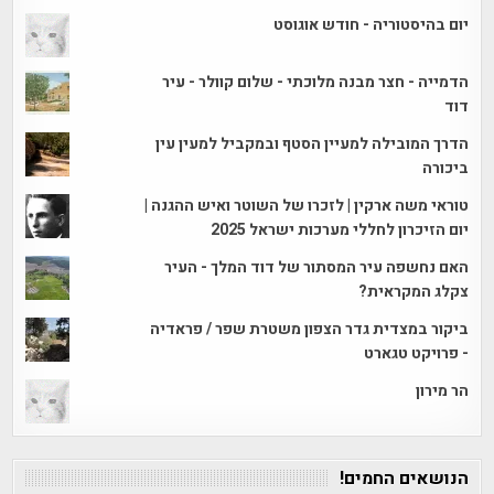
יום בהיסטוריה - חודש אוגוסט
הדמייה - חצר מבנה מלוכתי - שלום קוולר - עיר
דוד
הדרך המובילה למעיין הסטף ובמקביל למעין עין
ביכורה
טוראי משה ארקין | לזכרו של השוטר ואיש ההגנה |
יום הזיכרון לחללי מערכות ישראל 2025
האם נחשפה עיר המסתור של דוד המלך - העיר
צקלג המקראית?
ביקור במצדית גדר הצפון משטרת שפר / פראדיה
- פרויקט טגארט
הר מירון
הנושאים החמים!