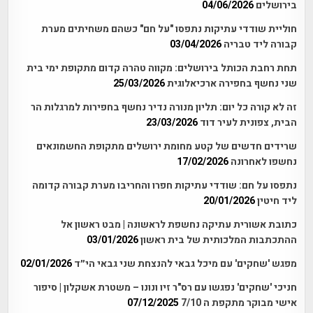
בירושלים
04/06/2026
חוליית שודדי עתיקות נתפסו "על חם" כשהם משחיתים מערת
קבורה ליד טבריה
03/04/2026
תחת רחבת הכותל בירושלים: מקווה טהרה קדום מתקופת ימי בית
שני נחשף בחפירה ארכיאלוגית
25/03/2026
זה לא קורה כל יום: תליון מנורה נדיר נחשף בחפירות למרגלות הר
הבית, צפונית לעיר דוד
23/03/2026
שרידים חדשים של קטע מחומת ירושלים מתקופת החשמונאים
נחשפו לאחרונה
17/02/2026
נתפסו על חם: שודדי עתיקות חפרו והחריבו מערת קבורה קדומה
ליד חיטין
20/01/2026
כתובת אשורית עתיקה נחשפת לראשונה | מבט ראשון אל
ההתכתבות המלכותית של בית ראשון
03/01/2026
מפגש 'שחקים' עם מיכל גבאי להנצחת שני גבאי הי״ד
02/01/2026
חניכי 'שחקים' נפגשו עם רס"ר זיו ונונו – משטרת אשקלון | סיפור
אישי מבוקר מתקפת ה 7/10
07/12/2025