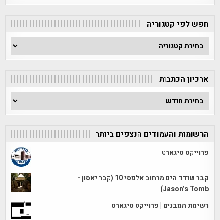
חפש לפי קטגוריה
חפש
לפי
קטגוריה
ארכיון הכתבות
ארכיון
הכתבות
הרשומות והעמודים הנצפים ביותר
פרוייקט טיגארט
קבר שודד הים מרחוב אלפסי 10 (קבר יאסון -
Jason’s Tomb)
רשימת המבנים | פרוייקט טיגארט