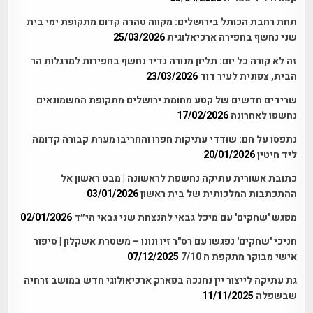
תחת רחבת הכותל בירושלים: מקווה טהרה קדום מתקופת ימי בית
שני נחשף בחפירה ארכיאלוגית
25/03/2026
זה לא קורה כל יום: תליון מנורה נדיר נחשף בחפירות למרגלות הר
הבית, צפונית לעיר דוד
23/03/2026
שרידים חדשים של קטע מחומת ירושלים מתקופת החשמונאים
נחשפו לאחרונה
17/02/2026
נתפסו על חם: שודדי עתיקות חפרו והחריבו מערת קבורה קדומה
ליד חיטין
20/01/2026
כתובת אשורית עתיקה נחשפת לראשונה | מבט ראשון אל
ההתכתבות המלכותית של בית ראשון
03/01/2026
מפגש 'שחקים' עם מיכל גבאי להנצחת שני גבאי הי״ד
02/01/2026
חניכי 'שחקים' נפגשו עם רס"ר זיו ונונו – משטרת אשקלון | סיפור
אישי מבוקר מתקפת ה 7/10
07/12/2025
גת עתיקה לייצור יין נחנכה בפארק ארכיאולוגי חדש במושב זרחיה
שבשפלה
11/11/2025