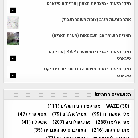
תיקי תיעוד - מיצדיות הצפון | פרוייקט טיגארט
אתר מורשת מג"ב (צומת משמר הגבול)
האריה השומר מגן העצמאות (מערת האריה)
תיקי תיעוד - בנייני המשטרה P.B.P | פרוייקט
טיגארט
תיקי תיעוד - מבני משטרה מנדטוריים | פרוייקט
טיגארט
הנושאים החמים!
(30)
WAZE
אטרקציות בירושלים
(111)
אלי אסקוזידו
(99)
אמיל אלג'ם
(79)
אסף פרץ
(47)
אפי אליאן
(268)
ארכיאולוגיה
(207)
אשקלון
(41)
אתר עתיקות
(216)
האוניברסיטה העברית
(35)
היחידה למניעת שוד ברשות העתיקות
(77)