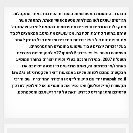
הבהרה:
התמונות המפורסמות במסגרת הכתבות באתר מתקבלות
מגורמים שונים ו/או מצולמות מטעם אנשי האתר. תמונות אשר
מתקבלות מגורמים חיצוניים מתפרסמות בהתאם למידע שהתקבל
עימם במועד כתיבת הכתבה. אנו עושים את מיטב המאמצים לכבד
את זכויותיהם של בעלי זכויות היוצרים ומנסים ככל הניתן לאתר
בעלי זכויות יוצרים עבור שימוש בחומרים המתפרסמים.
השימוש נעשה על פי עדכון 5 לסעיף 27א לחוק זכויות היוצרים
תשס"ח 2007. במידה והנכם בעלי זכויות יוצרים בחומר המופיע
באתר ו/או בפרסום זה, ואתם מרגישים כי נפגעה זכותכם אנו
מבקשים ממכם לפנות אלינו באמצעות דואר אלקטרוני law27a at
mapah.co.il יחד עם קישור לדף או היצירה המדוברת, שם ודרכי
תקשורת (מייל/טלפון) ואנו נסיר את החומרים. או לחילופין לעדכון
פרטיכם ומתן קרדיט כנדרש וזאת על פי דרישתכם והסכמתכם.
אפי אליאן , היסטוריה על המפה , פרוייקט טיגארט , Efi Elian ,
Tegart Fort , tegart fortress