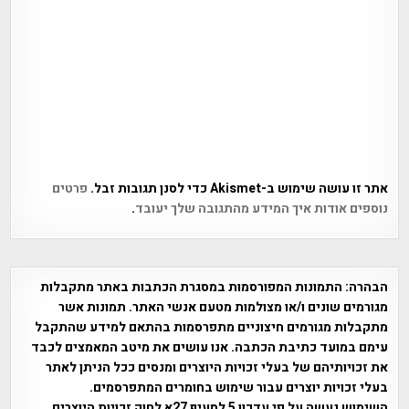
אתר זו עושה שימוש ב-Akismet כדי לסנן תגובות זבל.
פרטים
נוספים אודות איך המידע מהתגובה שלך יעובד
.
הבהרה:
התמונות המפורסמות במסגרת הכתבות באתר מתקבלות
מגורמים שונים ו/או מצולמות מטעם אנשי האתר. תמונות אשר
מתקבלות מגורמים חיצוניים מתפרסמות בהתאם למידע שהתקבל
עימם במועד כתיבת הכתבה. אנו עושים את מיטב המאמצים לכבד
את זכויותיהם של בעלי זכויות היוצרים ומנסים ככל הניתן לאתר
בעלי זכויות יוצרים עבור שימוש בחומרים המתפרסמים.
השימוש נעשה על פי עדכון 5 לסעיף 27א לחוק זכויות היוצרים