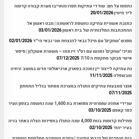
נתפסו על חם: שודדי עתיקות חפרו והחריבו מערת קבורה קדומה
ליד חיטין
20/01/2026
כתובת אשורית עתיקה נחשפת לראשונה | מבט ראשון אל
ההתכתבות המלכותית של בית ראשון
03/01/2026
מפגש 'שחקים' עם מיכל גבאי להנצחת שני גבאי הי״ד
02/01/2026
חניכי 'שחקים' נפגשו עם רס"ר זיו ונונו – משטרת אשקלון | סיפור
אישי מבוקר מתקפת ה 7/10
07/12/2025
גת עתיקה לייצור יין נחנכה בפארק ארכיאולוגי חדש במושב זרחיה
שבשפלה
11/11/2025
אוצר מטבעות עתיקים התגלה במערכת מסתור בגליל התחתון
07/11/2025
שרידי אחוזה שומרונית מפוארת בת 1,600 שנה נחשפה בצפון העיר
כפר קאסם
03/10/2025
פתילות קדומות בנות 4,000 שנה התגלו בחפירות הצלה באתר בניה
בעיר יהוד
02/10/2025
בית הגמדים של קיבוץ עמיעד | עמדת השמירה ממלחמת השחרור