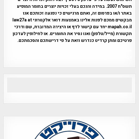
תשס"ח 2007. במידה והנכם בעלי זכויות יוצרים בחומר המופיע
באתר ו/או בפרסום זה, ואתם מרגישים כי נפגעה זכותכם אנו
מבקשים ממכם לפנות אלינו באמצעות דואר אלקטרוני law27a at
mapah.co.il יחד עם קישור לדף או היצירה המדוברת, שם ודרכי
תקשורת (מייל/טלפון) ואנו נסיר את החומרים. או לחילופין לעדכון
פרטיכם ומתן קרדיט כנדרש וזאת על פי דרישתכם והסכמתכם.
אפי אליאן , היסטוריה על המפה , פרוייקט טיגארט , Efi Elian ,
Tegart Fort , tegart fortress