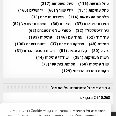
טיול מורשת
(116)
טיול משפחות
(217)
טיול עתיקות
(151)
יולי שוורץ
(66)
ירושלים
(160)
מלחמת העצמאות
(114)
מצודת טגארט
(33)
מצודת טיגארט
(37)
מצרים
(36)
משטרת ישראל
(82)
ניר דיסטלפלד
(32)
סטורי של אינסטגרם
(62)
עיר דוד
(52)
עמוד ענן
(146)
עתיקות
(183)
פסיפס
(48)
פרויקט טיגארט
(37)
פתוח בשבת
(130)
צה"ל
(80)
קלרה עמית
(51)
רשות הטבע והגנים
(31)
רשות העתיקות
(354)
שודדי עתיקות
(44)
שוד עתיקות
(60)
תקופת בית שני
(73)
תקופת המנדט הבריטי
(129)
עד כה צפו ב"היסטוריה על המפה"
2,510,263 מבקרים
היסטוריה על המפה
אנו משתמשים בקובצי Cookie כדי לשפר את
חוויית המשתמש שלך. המשך השימוש באתר מהווה הסכמה לשימוש