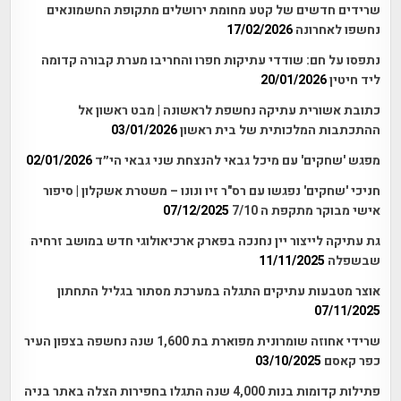
שרידים חדשים של קטע מחומת ירושלים מתקופת החשמונאים
נחשפו לאחרונה
17/02/2026
נתפסו על חם: שודדי עתיקות חפרו והחריבו מערת קבורה קדומה
ליד חיטין
20/01/2026
כתובת אשורית עתיקה נחשפת לראשונה | מבט ראשון אל
ההתכתבות המלכותית של בית ראשון
03/01/2026
מפגש 'שחקים' עם מיכל גבאי להנצחת שני גבאי הי״ד
02/01/2026
חניכי 'שחקים' נפגשו עם רס"ר זיו ונונו – משטרת אשקלון | סיפור
אישי מבוקר מתקפת ה 7/10
07/12/2025
גת עתיקה לייצור יין נחנכה בפארק ארכיאולוגי חדש במושב זרחיה
שבשפלה
11/11/2025
אוצר מטבעות עתיקים התגלה במערכת מסתור בגליל התחתון
07/11/2025
שרידי אחוזה שומרונית מפוארת בת 1,600 שנה נחשפה בצפון העיר
כפר קאסם
03/10/2025
פתילות קדומות בנות 4,000 שנה התגלו בחפירות הצלה באתר בניה