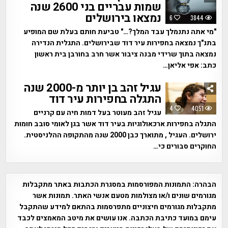
שמות עבריים בני 2600 שנה
נמצאו בירושלים
6
3844
"מי אתה נתנמלך עבד המלך?…" טביעת חותם בעלת שם המופיע
בתנ"ך נמצאה בחפירות עיר דוד שבירושלים. התגלית הנדירה
נמצאה בתוך שרידי מבנה ציבור אשר חרב בחורבן בית ראשון
כתב: אפי אליאן…
עגיל זהב בן יותר מ-2000 שנה
התגלה בחפירות עיר דוד
4
4051
עגיל זהב מעוטר בעל דמות חיה עם קרניים
התגלה בחפירות ארכאולוגיות בעיר דוד אשר בגן לאומי סובב חומות
ירושלים. העגיל , מתוארך כבן 2000 שנה מהתקופה ההלניסטית.
החוקרים סבורים כי…
הבהרה:
התמונות המפורסמות במסגרת הכתבות באתר מתקבלות
מגורמים שונים ו/או מצולמות מטעם אנשי האתר. תמונות אשר
מתקבלות מגורמים חיצוניים מתפרסמות בהתאם למידע שהתקבל
עימם במועד כתיבת הכתבה. אנו עושים את מיטב המאמצים לכבד