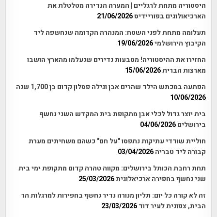
היסטוריה מתחת לרגליים | המערה הנדירה מטלטלת את
הארכיאולוגים בפוריידיס
21/06/2026
תעלומה מתחת לפני השטח: המנהרה הקדומה שנחשפה ליד
הקיבוץ הירושלמי
19/06/2026
החזירו את ההיסטוריה! מטבעות נדירים שנעלמו מהארץ הושבו
מארצות הברית
15/06/2026
הפתעה במכתש הילד שהרים אבן וגילה פסלון קדום בן 1,700 שנה
10/06/2026
בית יוצר גדול לכלי אבן מתקופת בית המקדש השני נחשף
בירושלים
04/06/2026
חוליית שודדי עתיקות נתפסו "על חם" כשהם משחיתים מערת
קבורה ליד טבריה
03/04/2026
תחת רחבת הכותל בירושלים: מקווה טהרה קדום מתקופת ימי בית
שני נחשף בחפירה ארכיאלוגית
25/03/2026
זה לא קורה כל יום: תליון מנורה נדיר נחשף בחפירות למרגלות הר
הבית, צפונית לעיר דוד
23/03/2026