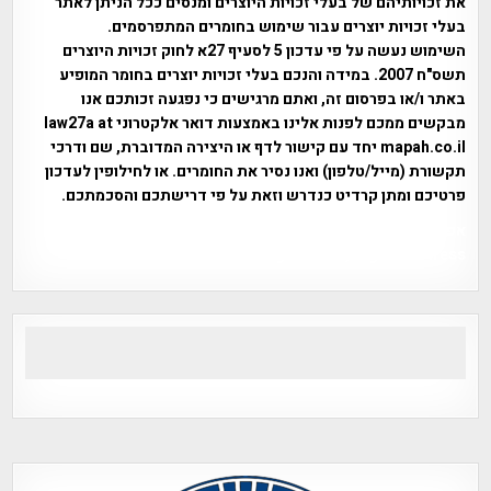
את זכויותיהם של בעלי זכויות היוצרים ומנסים ככל הניתן לאתר
בעלי זכויות יוצרים עבור שימוש בחומרים המתפרסמים.
השימוש נעשה על פי עדכון 5 לסעיף 27א לחוק זכויות היוצרים
תשס"ח 2007. במידה והנכם בעלי זכויות יוצרים בחומר המופיע
באתר ו/או בפרסום זה, ואתם מרגישים כי נפגעה זכותכם אנו
מבקשים ממכם לפנות אלינו באמצעות דואר אלקטרוני law27a at
mapah.co.il יחד עם קישור לדף או היצירה המדוברת, שם ודרכי
תקשורת (מייל/טלפון) ואנו נסיר את החומרים. או לחילופין לעדכון
פרטיכם ומתן קרדיט כנדרש וזאת על פי דרישתכם והסכמתכם.
אפי אליאן , היסטוריה על המפה , פרוייקט טיגארט , Efi Elian ,
Tegart Fort , tegart fortress