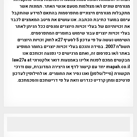
מגורמים שונים ו/או מצולמות מטעם אנשי האתר. תמונות אשר
מתקבלות מגורמים חיצוניים מתפרסמות בהתאם למידע שהתקבל
עימם במועד כתיבת הכתבה. אנו עושים את מיטב המאמצים לכבד
את זכויותיהם של בעלי זכויות היוצרים ומנסים ככל הניתן לאתר
בעלי זכויות יוצרים עבור שימוש בחומרים המתפרסמים.
השימוש נעשה על פי עדכון 5 לסעיף 27א לחוק זכויות היוצרים
תשס"ח 2007. במידה והנכם בעלי זכויות יוצרים בחומר המופיע
באתר ו/או בפרסום זה, ואתם מרגישים כי נפגעה זכותכם אנו
מבקשים ממכם לפנות אלינו באמצעות דואר אלקטרוני law27a at
mapah.co.il יחד עם קישור לדף או היצירה המדוברת, שם ודרכי
תקשורת (מייל/טלפון) ואנו נסיר את החומרים. או לחילופין לעדכון
פרטיכם ומתן קרדיט כנדרש וזאת על פי דרישתכם והסכמתכם.
אפי אליאן , היסטוריה על המפה , פרוייקט טיגארט , Efi Elian ,
Tegart Fort , tegart fortress