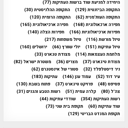
היחידה למניעת שוד ברשות העתיקות
(77)
התקופה הביזנטית
(129)
התקופה ההלניסטית
(30)
התקופה העות'מנית
(62)
התקופה הרומית
(120)
חפירה ארכאולוגית
(168)
חפירה ארכיאולוגית
(165)
חפירות ארכיאולוגיות
(166)
חפירות הצלה
(140)
טיול מורשת
(116)
טיול משפחות
(217)
טיול עתיקות
(151)
יולי שוורץ
(66)
ירושלים
(160)
מלחמת העצמאות
(114)
מצודת טגארט
(33)
מצודת טיגארט
(37)
מצרים
(36)
משטרת ישראל
(82)
ניר דיסטלפלד
(32)
סטורי של אינסטגרם
(62)
עיר דוד
(52)
עמוד ענן
(146)
עתיקות
(183)
פסיפס
(48)
פרויקט טיגארט
(37)
פתוח בשבת
(130)
צה"ל
(80)
קלרה עמית
(51)
רשות הטבע והגנים
(31)
רשות העתיקות
(354)
שודדי עתיקות
(44)
שוד עתיקות
(60)
תקופת בית שני
(73)
תקופת המנדט הבריטי
(129)