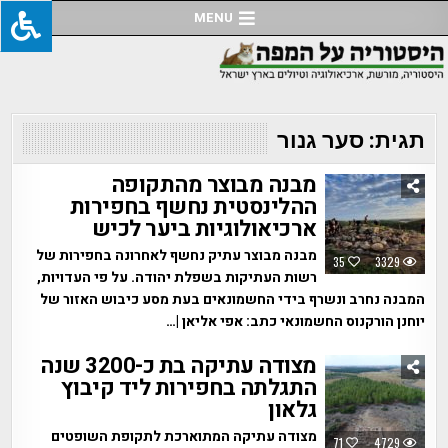
Ski
MENU
t
conten
תגית:
סער גנור
מבנה מבוצר מהתקופה
ההלינסטית נחשף בחפירות
ארכיאולוגיות ביער לכיש
מבנה מבוצר עתיק נחשף לאחרונה בחפירות של
35
3329
רשות העתיקות בשפלת יהודה. על פי העדויות,
המבנה נחרב ונשרף בידי החשמונאים בעת מסע כיבוש האזור של
יוחנן הורקנוס החשמונאי כתב: אפי אליאן |…
מצודה עתיקה בת כ-3200 שנה
התגלתה בחפירות ליד קיבוץ
גלאון
מצודה עתיקה המתוארכת לתקופת השופטים
71
4729