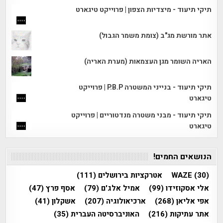
תיקי תיעוד - מיצדיות הצפון | פרוייקט טיגארט
אתר מורשת מג"ב (צומת משמר הגבול)
האריה השומר מגן העצמאות (מערת האריה)
תיקי תיעוד - בנייני המשטרה P.B.P | פרוייקט
טיגארט
תיקי תיעוד - מבני משטרה מנדטוריים | פרוייקט
טיגארט
הנושאים החמים!
(30)
WAZE
אטרקציות בירושלים
(111)
אלי אסקוזידו
(99)
אמיל אלג'ם
(79)
אסף פרץ
(47)
אפי אליאן
(268)
ארכיאולוגיה
(207)
אשקלון
(41)
אתר עתיקות
(216)
האוניברסיטה העברית
(35)