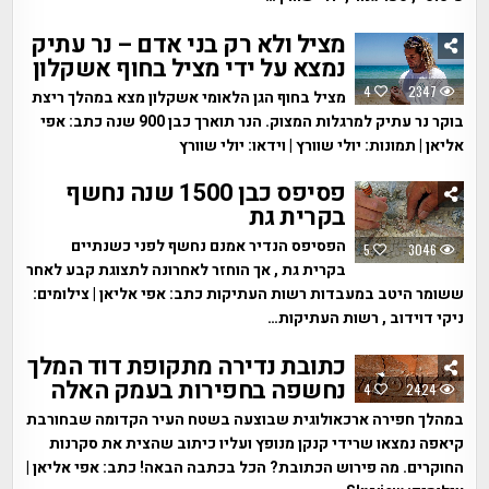
מציל ולא רק בני אדם – נר עתיק
נמצא על ידי מציל בחוף אשקלון
4
2347
מציל בחוף הגן הלאומי אשקלון מצא במהלך ריצת
בוקר נר עתיק למרגלות המצוק. הנר תוארך כבן 900 שנה כתב: אפי
אליאן | תמונות: יולי שוורץ | וידאו: יולי שוורץ
פסיפס כבן 1500 שנה נחשף
בקרית גת
הפסיפס הנדיר אמנם נחשף לפני כשנתיים
5
3046
בקרית גת , אך הוחזר לאחרונה לתצוגת קבע לאחר
ששומר היטב במעבדות רשות העתיקות כתב: אפי אליאן | צילומים:
ניקי דוידוב , רשות העתיקות…
כתובת נדירה מתקופת דוד המלך
נחשפה בחפירות בעמק האלה
4
2424
במהלך חפירה ארכאולוגית שבוצעה בשטח העיר הקדומה שבחורבת
קיאפה נמצאו שרידי קנקן מנופץ ועליו כיתוב שהצית את סקרנות
החוקרים. מה פירוש הכתובת? הכל בכתבה הבאה! כתב: אפי אליאן |