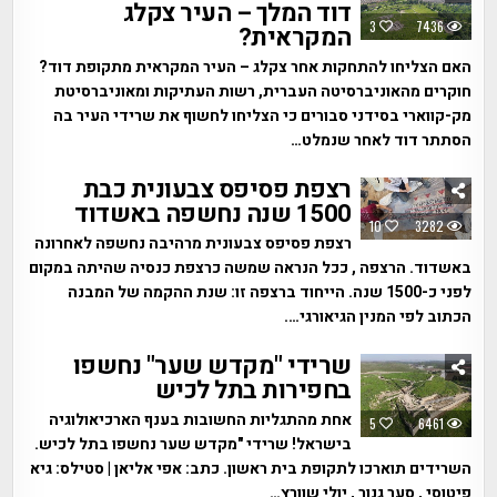
דוד המלך – העיר צקלג
3
7436
המקראית?
האם הצליחו להתחקות אחר צקלג – העיר המקראית מתקופת דוד?
חוקרים מהאוניברסיטה העברית, רשות העתיקות ומאוניברסיטת
מק-קווארי בסידני סבורים כי הצליחו לחשוף את שרידי העיר בה
הסתתר דוד לאחר שנמלט…
רצפת פסיפס צבעונית כבת
1500 שנה נחשפה באשדוד
10
3282
רצפת פסיפס צבעונית מרהיבה נחשפה לאחרונה
באשדוד. הרצפה , ככל הנראה שמשה כרצפת כנסיה שהיתה במקום
לפני כ-1500 שנה. הייחוד ברצפה זו: שנת ההקמה של המבנה
הכתוב לפי המנין הגיאורגי….
שרידי "מקדש שער" נחשפו
בחפירות בתל לכיש
אחת מהתגליות החשובות בענף הארכיאולוגיה
5
6461
בישראל! שרידי "מקדש שער נחשפו בתל לכיש.
השרידים תוארכו לתקופת בית ראשון. כתב: אפי אליאן | סטילס: גיא
פיטוסי , סער גנור , יולי שוורץ…