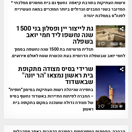
ורשות העתיקות בחורבת קיאפה נחשף גם בית מחסנים ממלכתי *
המדובר בשני המבנים הגדולים ביותר המוכרים במאה העשירית
לפנה"ס בממלכת יהודה
גת לייצור יין ופסלון בני 1500
שנה נחשפו ליד חמי יואב
בשפלה
0
3008
תגלית מרשימה בת 1500 שנה נחשפה בסמוך
לחמי יואב שבשפלה הדרומית בעת הכשרת שטח לאולם אירועים.
שרידי בסיס מצודה מתקופת
בית ראשון נמצאו "הר יונה"
שבאשדוד
בחפירה שניהלה רשות העתיקות במימון "חופית"
– החברה לפיתוח התיירות באשדוד נחשף בסיס
של מצודה גדולה ששכנה במקום בתקופה בית
3
3938
ראשון
הבהרה:
התמונות המפורסמות במסגרת הכתבות באתר מתקבלות