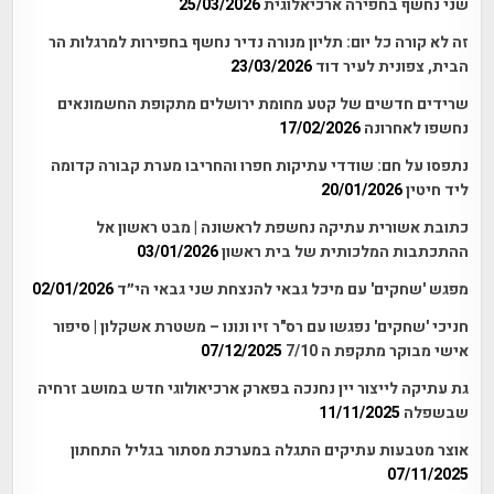
שני נחשף בחפירה ארכיאלוגית
25/03/2026
זה לא קורה כל יום: תליון מנורה נדיר נחשף בחפירות למרגלות הר
הבית, צפונית לעיר דוד
23/03/2026
שרידים חדשים של קטע מחומת ירושלים מתקופת החשמונאים
נחשפו לאחרונה
17/02/2026
נתפסו על חם: שודדי עתיקות חפרו והחריבו מערת קבורה קדומה
ליד חיטין
20/01/2026
כתובת אשורית עתיקה נחשפת לראשונה | מבט ראשון אל
ההתכתבות המלכותית של בית ראשון
03/01/2026
מפגש 'שחקים' עם מיכל גבאי להנצחת שני גבאי הי״ד
02/01/2026
חניכי 'שחקים' נפגשו עם רס"ר זיו ונונו – משטרת אשקלון | סיפור
אישי מבוקר מתקפת ה 7/10
07/12/2025
גת עתיקה לייצור יין נחנכה בפארק ארכיאולוגי חדש במושב זרחיה
שבשפלה
11/11/2025
אוצר מטבעות עתיקים התגלה במערכת מסתור בגליל התחתון
07/11/2025