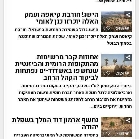
צילומים: Skyview…
הישג! חורבת קיאפה ועמק
האלה יוכרזו כגן לאומי
0
2456
הישג גדול בשמירת המורשת בישראל: חורבת
קיאפה ועמק האלה יוכרזו כגן לאומי. שכונת המגורים שתוכננה
בסמוך תבוטל
אחוזות קבר מרשימות
מהתקופות הרומית והביזנטית
שנחשפו באשדוד-ים נפתחות
0
2824
לביקור הקהל הרחב
ביום ו' הבא, סמוך לט"ו בשבט, יתקיים במקום הפנינג נטיעות
וארכיאולוגיה לרגל חנוכת האתר חברת חופית ורשות העתיקות
מזמינות את הציבור הרחב להפנינג משפחות שיחנוך את האתר
החדש, ויתקיים ביום…
נחשף ארמון דוד המלך בשפלת
יהודה
0
2668
בחפירה המשותפת של האוניברסיטה העברית