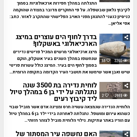
התגלתה במהלך חפירות ארכאולוגיות בסמוך
לקיבוץ גלאון שבשפלה. על פי החוקרים מדובר במצודה שהוקמה
כניסיון כנעני להתגונן מפני האויב הפלישתי שהתקרב לאזור. כתב:
אפי אליאן…
בדרך לחוף הים עוצרים במיצג
הארכיאולוגי באשקלון!
מיצג ארכיאולוגי מרשים המכיל פריטים נדירים
שנחשפו במהלך השנים בעיר אשקלון, הוקם
59
3260
בסמוך לחוף הים בעיר. המיצג כולל עשרות פריטי
שיש ואבן אשר שימשו את תושבי העיר הקדומה בתקופה הרומית…
לוחית נדירה בת 3500 שנה
נתגלתה על ידי בן 6 במהלך טיול
2
2869
ליד קיבוץ רעים
הלוחית הנדירה שנמצאה עשויה חרס ומציגה אדם אשר מוביל שבוי
כשהוא עירום ומושפל. נתגלתה לאחרונה בידי ילד בן 6 במהלך טיול
עם הוריו באתר עתיקות. גילוי הלוחית מוביל לצוהר חזותי…
האם נחשפה עיר המסתור של